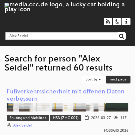
Search for person "Alex
Seidel" returned 60 results
Sort by
next page
Fußverkehrssicherheit mit offenen Daten
verbessern
Routing und Mobilität
HS3 (ZHG 009)
2026-03-27
117
Alex Seidel
FOSSGIS 2026