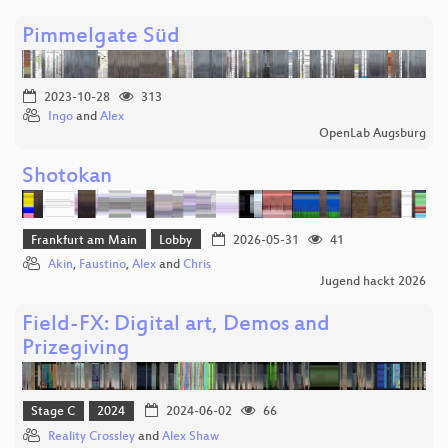
Pimmelgate Süd
2023-10-28
313
Ingo
and
Alex
OpenLab Augsburg
Shotokan
Frankfurt am Main
Lobby
2026-05-31
41
Akin
,
Faustino
,
Alex
and
Chris
Jugend hackt 2026
Field-FX: Digital art, Demos and
Prizegiving
Stage C
2024
2024-06-02
66
Reality Crossley
and
Alex Shaw