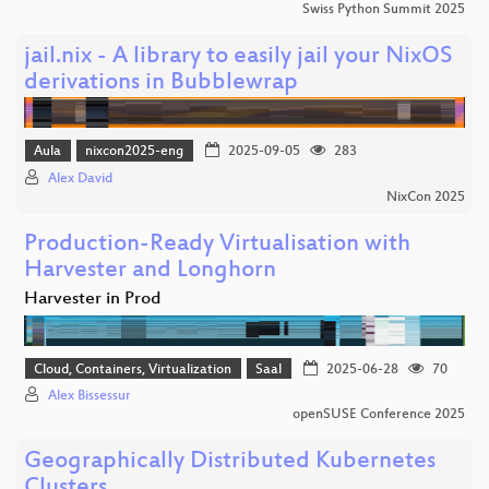
Swiss Python Summit 2025
jail.nix - A library to easily jail your NixOS
derivations in Bubblewrap
Aula
nixcon2025-eng
2025-09-05
283
Alex David
NixCon 2025
Production-Ready Virtualisation with
Harvester and Longhorn
Harvester in Prod
Cloud, Containers, Virtualization
Saal
2025-06-28
70
Alex Bissessur
openSUSE Conference 2025
Geographically Distributed Kubernetes
Clusters