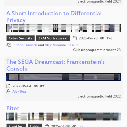
Electromagnetic Field 2024
A Short Introduction to Differential
Privacy
Cyber Security
ZKM Vortragssaal
2025-06-20
196
Simon Hanisch
and
Alex Miranda-Pascual
Gulaschprogrammiernacht 23
The SEGA Dreamcast: Frankenstein's
Console
2022-06-04
89
Alex Rea
Electromagnetic Field 2022
Piter
Frankfurt
Lobby
2025-06-08
50