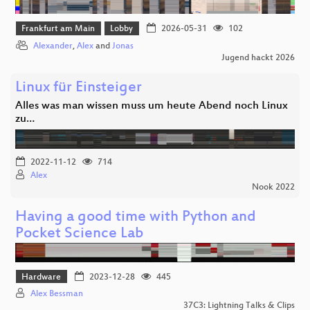
Frankfurt am Main
Lobby
2026-05-31
102
Alexander
,
Alex
and
Jonas
Jugend hackt 2026
Linux für Einsteiger
Alles was man wissen muss um heute Abend noch Linux
zu…
2022-11-12
714
Alex
Nook 2022
Having a good time with Python and
Pocket Science Lab
Hardware
2023-12-28
445
Alex Bessman
37C3: Lightning Talks & Clips