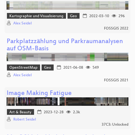
Kartographie und Visualisierung
Geo
2022-03-10
296
Alex Seidel
FOSSGIS 2022
Parkplatzzählung und Parkraumanalysen
auf OSM-Basis
OpenStreetMap
Geo
2021-06-08
549
Alex Seidel
FOSSGIS 2021
Image Making Fatigue
Art & Beauty
2023-12-28
2.3k
Robert Seidel
37C3: Unlocked