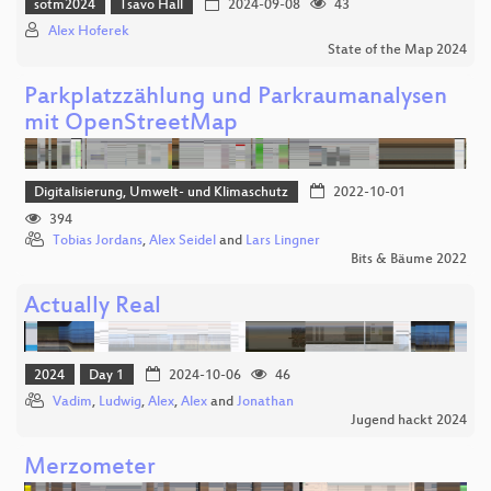
sotm2024
Tsavo Hall
2024-09-08
43
Alex Hoferek
State of the Map 2024
Parkplatzzählung und Parkraumanalysen
mit OpenStreetMap
Digitalisierung, Umwelt- und Klimaschutz
2022-10-01
394
Tobias Jordans
,
Alex Seidel
and
Lars Lingner
Bits & Bäume 2022
Actually Real
2024
Day 1
2024-10-06
46
Vadim
,
Ludwig
,
Alex
,
Alex
and
Jonathan
Jugend hackt 2024
Merzometer