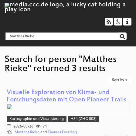
Search for person "Matthes
Rieke" returned 3 results
Sort by
Visuelle Exploration von Klima- und
Forschungsdaten mit Open Pioneer Trails
Kartographie und Visualisierung
HS4 (ZHG 008)
2026-03-26
71
Matthes Rieke
and
Thomas Everding