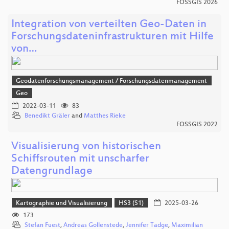
FOSSGIS 2026
Integration von verteilten Geo-Daten in
Forschungsdateninfrastrukturen mit Hilfe
von…
Geodatenforschungsmanagement / Forschungsdatenmanagement
Geo
2022-03-11
83
Benedikt Gräler
and
Matthes Rieke
FOSSGIS 2022
Visualisierung von historischen
Schiffsrouten mit unscharfer
Datengrundlage
Kartographie und Visualisierung
HS3 (S1)
2025-03-26
173
Stefan Fuest
,
Andreas Gollenstede
,
Jennifer Tadge
,
Maximilian