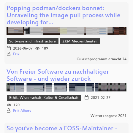
Popping podman/dockers bonnet:
Unraveling the image pull process while
developing for…
Software and Infrastructure
ZKM Medientheater
2026-06-07
189
Erik
Gulaschprogrammiernacht 24
Von Freier Software zu nachhaltiger
Software - und wieder zurück
Ethik, Wissenschaft, Kultur & Gesellschaft
2021-02-27
120
Erik Albers
Winterkongress 2021
So you've become a FOSS-Maintainer -