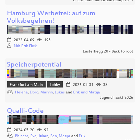
Chaos Communication Camp 2019
Hamburg Werbefrei: auf zum
Volksbegehren!
2023-04-09
195
Nils Erik Flick
Easterhegg 20 - Back to root
Speicherpotential
Frankfurt am Main
Lobby
2026-05-31
38
Helena
,
Doro
,
Marvin
,
Lukas
and
Erik und Matija
Jugend hackt 2026
Qualli-Code
2024-05-20
92
Phineas
,
Eva
,
Julian
,
Ben
,
Matija
and
Erik