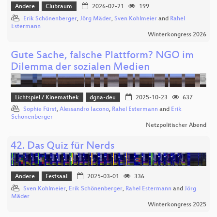
Andere
Clubraum
2026-02-21
199
Erik Schönenberger
,
Jörg Mäder
,
Sven Kohlmeier
and
Rahel
Estermann
Winterkongress 2026
Gute Sache, falsche Plattform? NGO im
Dilemma der sozialen Medien
Lichtspiel / Kinemathek
dgna-deu
2025-10-23
637
Sophie Fürst
,
Alessandro Iacono
,
Rahel Estermann
and
Erik
Schönenberger
Netzpolitischer Abend
42. Das Quiz für Nerds
Andere
Festsaal
2025-03-01
336
Sven Kohlmeier
,
Erik Schönenberger
,
Rahel Estermann
and
Jörg
Mäder
Winterkongress 2025