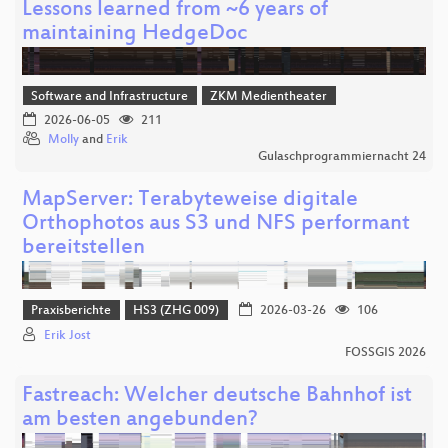
Lessons learned from ~6 years of
maintaining HedgeDoc
Software and Infrastructure
ZKM Medientheater
2026-06-05
211
Molly
and
Erik
Gulaschprogrammiernacht 24
MapServer: Terabyteweise digitale
Orthophotos aus S3 und NFS performant
bereitstellen
Praxisberichte
HS3 (ZHG 009)
2026-03-26
106
Erik Jost
FOSSGIS 2026
Fastreach: Welcher deutsche Bahnhof ist
am besten angebunden?