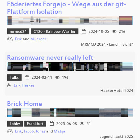
Föderiertes Forgejo - Wege aus der git-
Plattform Isolation
mrmcd24
C120 - Rainbow Warrior
2024-10-05
216
Erik
and
M.Jerger
MRMCD 2024 - Land in Sicht?
Ransomware never really left
Talks
2024-02-11
196
Erik Heskes
HackerHotel 2024
Brick Home
Lobby
Frankfurt
2025-06-08
51
Erik
,
Jacob
,
Jonas
and
Matija
Jugend hackt 2025