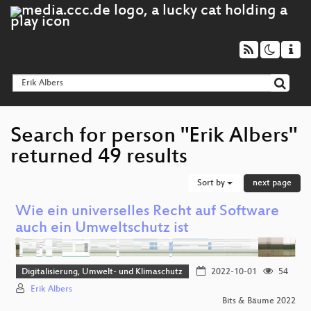
Search for person "Erik Albers"
returned 49 results
Sort by
next page
Wie ein universelles Recht auf Software
auch ein Umweltschutz ist
Digitalisierung, Umwelt- und Klimaschutz
2022-10-01
54
Erik Albers
Bits & Bäume 2022