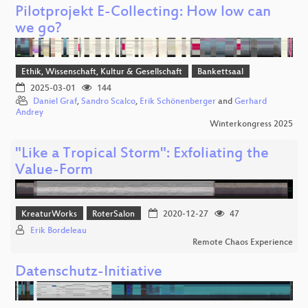
Pilotprojekt E-Collecting: How low can
we go?
Ethik, Wissenschaft, Kultur & Gesellschaft
Bankettsaal
2025-03-01
144
Daniel Graf
,
Sandro Scalco
,
Erik Schönenberger
and
Gerhard
Andrey
Winterkongress 2025
"Like a Tropical Storm": Exfoliating the
Value-Form
KreaturWorks
RoterSalon
2020-12-27
47
Erik Bordeleau
Remote Chaos Experience
Datenschutz-Initiative