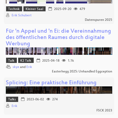
Technik
Kleiner Saal
2025-09-20
479
Erik Schubert
Datenspuren 2025
Für 'n Appel und 'n Ei: die Vereinnahmung
des öffentlichen Raumes durch digitale
Werbung
Talk
K2 Talk
2025-04-18
1.1k
skye
and
Erik
Easterhegg 2025: Unhandled Eggception
Splicing: Eine praktische Einführung
Talks
2023-06-02
274
Erik
FSCK 2023