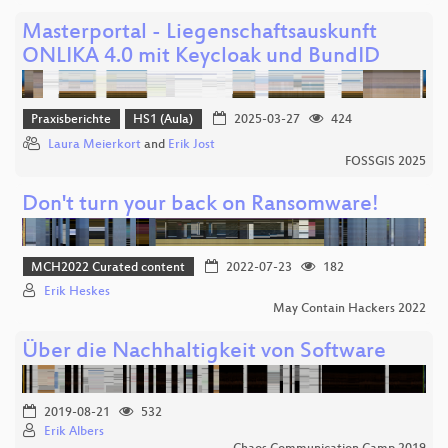
Masterportal - Liegenschaftsauskunft
ONLIKA 4.0 mit Keycloak und BundID
Praxisberichte
HS1 (Aula)
2025-03-27
424
Laura Meierkort
and
Erik Jost
FOSSGIS 2025
Don't turn your back on Ransomware!
MCH2022 Curated content
2022-07-23
182
Erik Heskes
May Contain Hackers 2022
Über die Nachhaltigkeit von Software
2019-08-21
532
Erik Albers