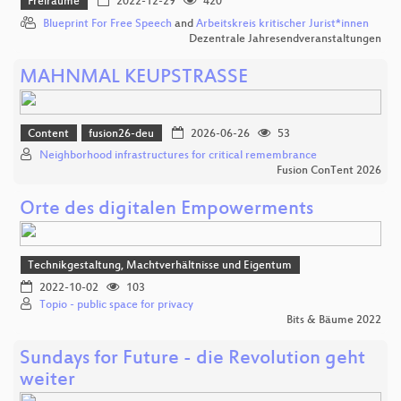
Freiräume
2022-12-29
420
Blueprint For Free Speech
and
Arbeitskreis kritischer Jurist*innen
Dezentrale Jahresendveranstaltungen
MAHNMAL KEUPSTRASSE
Content
fusion26-deu
2026-06-26
53
Neighborhood infrastructures for critical remembrance
Fusion ConTent 2026
Orte des digitalen Empowerments
Technikgestaltung, Machtverhältnisse und Eigentum
2022-10-02
103
Topio - public space for privacy
Bits & Bäume 2022
Sundays for Future - die Revolution geht
weiter