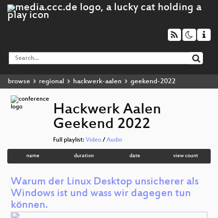
browse
regional
hackwerk-aalen
geekend-2022
Hackwerk Aalen
Geekend 2022
Full playlist:
Video
/
Audio
name
duration
date
view count
Warum der Linux Desktop unsicherer als
Windows ist und wass wir dagegen tun
können.