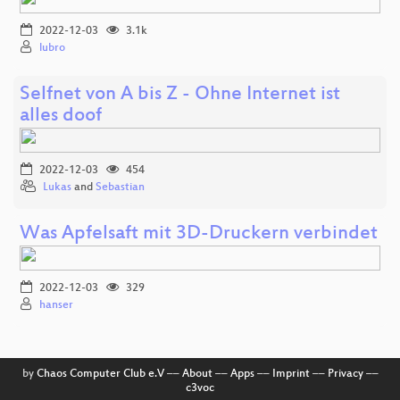
2022-12-03
3.1k
lubro
Selfnet von A bis Z - Ohne Internet ist
alles doof
2022-12-03
454
Lukas
and
Sebastian
Was Apfelsaft mit 3D-Druckern verbindet
2022-12-03
329
hanser
by
Chaos Computer Club e.V
––
About
––
Apps
––
Imprint
––
Privacy
––
c3voc