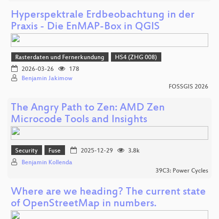
Hyperspektrale Erdbeobachtung in der
Praxis - Die EnMAP-Box in QGIS
Rasterdaten und Fernerkundung
HS4 (ZHG 008)
2026-03-26
178
Benjamin Jakimow
FOSSGIS 2026
The Angry Path to Zen: AMD Zen
Microcode Tools and Insights
Security
Fuse
2025-12-29
3.8k
Benjamin Kollenda
39C3: Power Cycles
Where are we heading? The current state
of OpenStreetMap in numbers.