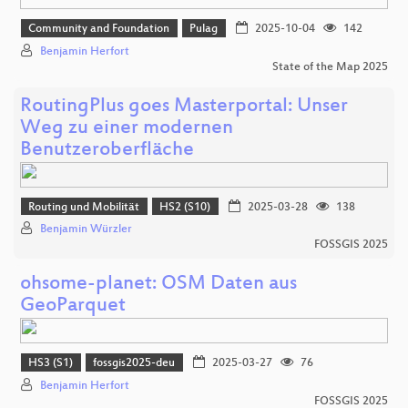
Community and Foundation
Pulag
2025-10-04
142
Benjamin Herfort
State of the Map 2025
RoutingPlus goes Masterportal: Unser
Weg zu einer modernen
Benutzeroberfläche
Routing und Mobilität
HS2 (S10)
2025-03-28
138
Benjamin Würzler
FOSSGIS 2025
ohsome-planet: OSM Daten aus
GeoParquet
HS3 (S1)
fossgis2025-deu
2025-03-27
76
Benjamin Herfort
FOSSGIS 2025