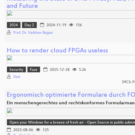
and Future
2024
Day 2
2024-11-19
156
Prof. Dr. Vaibhav Bajpai
How to render cloud FPGAs useless
Security
Fuse
2025-12-28
5.2k
Dirk
39C3: P
Ergonomisch optimierte Formulare durch F
Ein menschengerechtes und rechtskonformes Formularma
Open your Windows for a breeze of fresh air - Open Source in public admin
2023-08-06
125