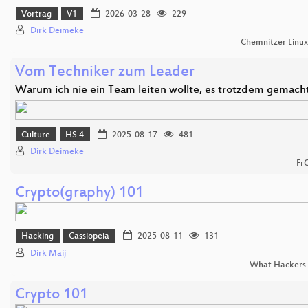
Vortrag
V1
2026-03-28
229
Dirk Deimeke
Chemnitzer Linu
Vom Techniker zum Leader
Warum ich nie ein Team leiten wollte, es trotzdem gemach
Culture
HS 4
2025-08-17
481
Dirk Deimeke
Fr
Crypto(graphy) 101
Hacking
Cassiopeia
2025-08-11
131
Dirk Maij
What Hackers 
Crypto 101