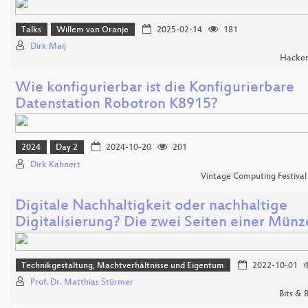
Talks
Willem van Oranje
2025-02-14
181
Dirk Maij
Hacker
Wie konfigurierbar ist die Konfigurierbare
Datenstation Robotron K8915?
2024
Day 2
2024-10-20
201
Dirk Kahnert
Vintage Computing Festival
Digitale Nachhaltigkeit oder nachhaltige
Digitalisierung? Die zwei Seiten einer Münz
Technikgestaltung, Machtverhältnisse und Eigentum
2022-10-01
Prof. Dr. Matthias Stürmer
Bits &