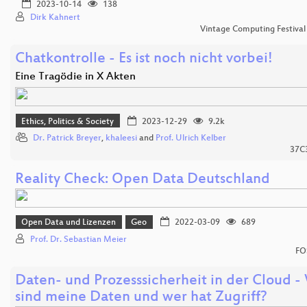
2023-10-14
138
Dirk Kahnert
Vintage Computing Festival
Chatkontrolle - Es ist noch nicht vorbei!
Eine Tragödie in X Akten
Ethics, Politics & Society
2023-12-29
9.2k
Dr. Patrick Breyer
,
khaleesi
and
Prof. Ulrich Kelber
37C
Reality Check: Open Data Deutschland
Open Data und Lizenzen
Geo
2022-03-09
689
Prof. Dr. Sebastian Meier
FO
Daten- und Prozesssicherheit in der Cloud 
sind meine Daten und wer hat Zugriff?