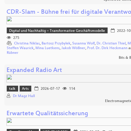
CDR-Slam - Bühne frei für digitale Verantw
Digital und Nachhaltig – Transformative Geschäftsmodelle
2022-10
275
Christina Niklas
,
Bartosz Przybylek
,
Susanna Wolf
,
Dr. Christian Thiel
,
M
Steffen Waurick
,
Mina Luetkens
,
Jakob Wößner
,
Prof. Dr. Dirk Heckmann
a
Rübner
Bits &
Expanded Radio Art
talk
Arts
2026-07-17
114
Dr Magz Hall
Electromagnetic
Erwartete Qualitätssicherung