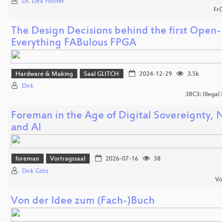
Dr. Dirk Fischer
Fr
The Design Decisions behind the first Open-
Everything FABulous FPGA
Hardware & Making
Saal GLITCH
2024-12-29
3.5k
Dirk
38C3: Illegal
Foreman in the Age of Digital Sovereignty, 
and AI
foreman
Vortragssaal
2026-07-16
38
Dirk Götz
Vo
Von der Idee zum (Fach-)Buch