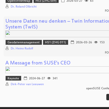
OpenStreetMap
HS3 (ZHG 009)
2026-03-27
65
Dr. Roland Olbricht
FO
Unsere Daten neu denken – Twin Informatio
System (TwIS)
Geodatenmanagement
HS1 (ZHG 011)
2026-03-26
153
Dr. Heino Rudolf
FO
A Message from SUSE's CEO
Keynote
2024-06-27
341
Dirk-Peter van Leeuwen
openSUSE Confe