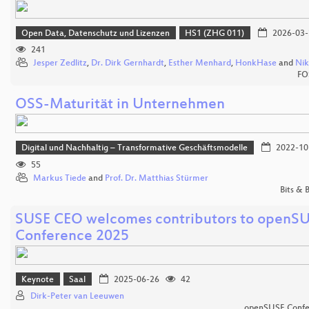
Open Data, Datenschutz und Lizenzen
HS1 (ZHG 011)
2026-03-
241
Jesper Zedlitz
,
Dr. Dirk Gernhardt
,
Esther Menhard
,
HonkHase
and
Nik
FO
OSS-Maturität in Unternehmen
Digital und Nachhaltig – Transformative Geschäftsmodelle
2022-10
55
Markus Tiede
and
Prof. Dr. Matthias Stürmer
Bits &
SUSE CEO welcomes contributors to openS
Conference 2025
Keynote
Saal
2025-06-26
42
Dirk-Peter van Leeuwen
openSUSE Confe