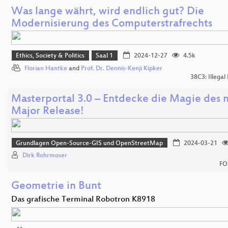
Was lange währt, wird endlich gut? Die
Modernisierung des Computerstrafrechts
Ethics, Society & Politics
Saal 1
2024-12-27
4.5k
Florian Hantke
and
Prof. Dr. Dennis-Kenji Kipker
38C3: Illegal
Masterportal 3.0 – Entdecke die Magie des 
Major Release!
Grundlagen Open-Source-GIS und OpenStreetMap
2024-03-21
Dirk Rohrmoser
FO
Geometrie in Bunt
Das grafische Terminal Robotron K8918