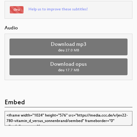
Help us to improve these subtitles!
deu
Audio
Download mp3
deu
27.0 MB
Download opus
deu
17.7 MB
Embed