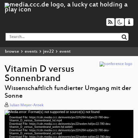
browse
events
jev22
event
Vitamin D versus
Sonnenbrand
Wissenschaftlich fundierter Umgang mit der
Sonne
Julian Meyer-Arnek
Media error: Format(s) not supported or source(s) not found
Video
Download File: https://cdn.media.ccc.de/events/jev22/h264-hd/jev22-780-deu-
Player
Vitamin_D_versus_Sonnenbrand_hd.mp4
Download File: https://cdn.media.ccc.de/events/jev22/webm-hd/jev22-780-deu-
Vitamin_D_versus_Sonnenbrand_webm-hd.webm
Download File: https://cdn.media.ccc.de/events/jev22/h264-sd/jev22-780-deu-
Vitamin_D_versus_Sonnenbrand_sd.mp4
Download File: https://cdn.media.ccc.de/events/jev22/webm-sd/jev22-780-deu-