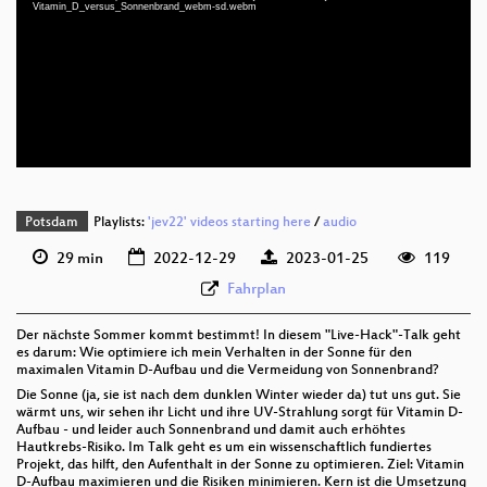
deu 1080p (mp4)
Vitamin_D_versus_Sonnenbrand_webm-sd.webm
deu 1080p (webm)
deu 576p (mp4)
deu 576p (webm)
Potsdam
Playlists:
'jev22' videos starting here
/
audio
29 min
2022-12-29
2023-01-25
119
Fahrplan
Der nächste Sommer kommt bestimmt! In diesem "Live-Hack"-Talk geht
es darum: Wie optimiere ich mein Verhalten in der Sonne für den
maximalen Vitamin D-Aufbau und die Vermeidung von Sonnenbrand?
Die Sonne (ja, sie ist nach dem dunklen Winter wieder da) tut uns gut. Sie
wärmt uns, wir sehen ihr Licht und ihre UV-Strahlung sorgt für Vitamin D-
Aufbau - und leider auch Sonnenbrand und damit auch erhöhtes
Hautkrebs-Risiko. Im Talk geht es um ein wissenschaftlich fundiertes
Projekt, das hilft, den Aufenthalt in der Sonne zu optimieren. Ziel: Vitamin
D-Aufbau maximieren und die Risiken minimieren. Kern ist die Umsetzung