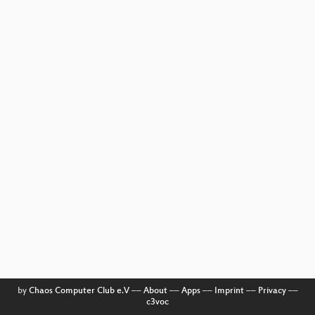
by
Chaos Computer Club e.V
––
About
––
Apps
––
Imprint
––
Privacy
––
c3voc