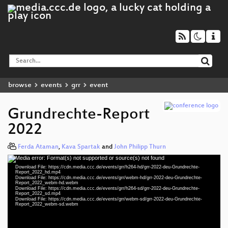
browse
events
grr
event
Grundrechte-Report
2022
Ferda Ataman
,
Kava Spartak
and
John Philipp Thurn
Media error: Format(s) not supported or source(s) not found
Video
Download File: https://cdn.media.ccc.de/events/grr/h264-hd/grr-2022-deu-Grundrechte-
Player
Report_2022_hd.mp4
Download File: https://cdn.media.ccc.de/events/grr/webm-hd/grr-2022-deu-Grundrechte-
Report_2022_webm-hd.webm
Download File: https://cdn.media.ccc.de/events/grr/h264-sd/grr-2022-deu-Grundrechte-
Report_2022_sd.mp4
Download File: https://cdn.media.ccc.de/events/grr/webm-sd/grr-2022-deu-Grundrechte-
deu 1080p (mp4)
Report_2022_webm-sd.webm
deu 1080p (webm)