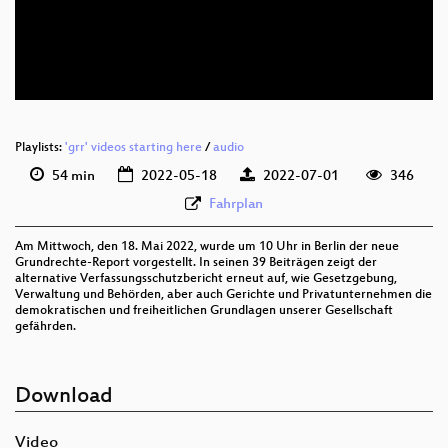
deu 576p (mp4)
deu 576p (webm)
Playlists:
'grr' videos starting here
/
audio
54 min
2022-05-18
2022-07-01
346
Fahrplan
Am Mittwoch, den 18. Mai 2022, wurde um 10 Uhr in Berlin der neue
Grundrechte-Report vorgestellt. In seinen 39 Beiträgen zeigt der
alternative Verfassungsschutzbericht erneut auf, wie Gesetzgebung,
Verwaltung und Behörden, aber auch Gerichte und Privatunternehmen die
demokratischen und freiheitlichen Grundlagen unserer Gesellschaft
gefährden.
Download
Video