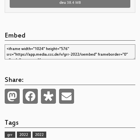
deu
38.4 MB
Embed
Share:
Tags
grr
2022
2022