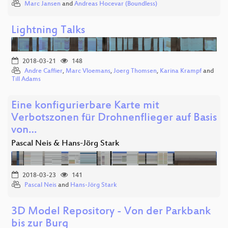
Marc Jansen
and
Andreas Hocevar (Boundless)
Lightning Talks
2018-03-21
148
Andre Caffier
,
Marc Vloemans
,
Joerg Thomsen
,
Karina Krampf
and
Till Adams
Eine konfigurierbare Karte mit
Verbotszonen für Drohnenflieger auf Basis
von…
Pascal Neis & Hans-Jörg Stark
2018-03-23
141
Pascal Neis
and
Hans-Jörg Stark
3D Model Repository - Von der Parkbank
bis zur Burg