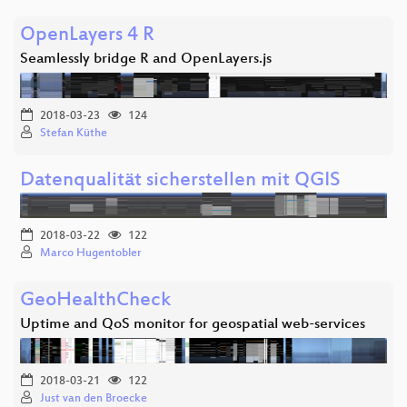
OpenLayers 4 R
Seamlessly bridge R and OpenLayers.js
2018-03-23
124
Stefan Küthe
Datenqualität sicherstellen mit QGIS
2018-03-22
122
Marco Hugentobler
GeoHealthCheck
Uptime and QoS monitor for geospatial web-services
2018-03-21
122
Just van den Broecke