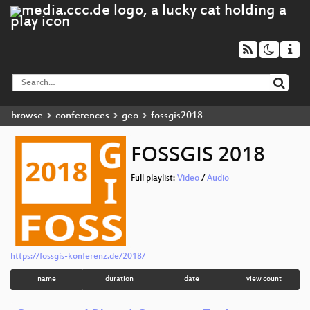
browse
conferences
geo
fossgis2018
FOSSGIS 2018
Full playlist:
Video
/
Audio
https://fossgis-konferenz.de/2018/
name
duration
date
view count