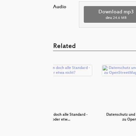
Audio
Download mp3
deu
24.6 MB
Related
 Buch, Web
Wir reden doch alle Standard -
Datenschutz und 
oder etw…
zu Ope