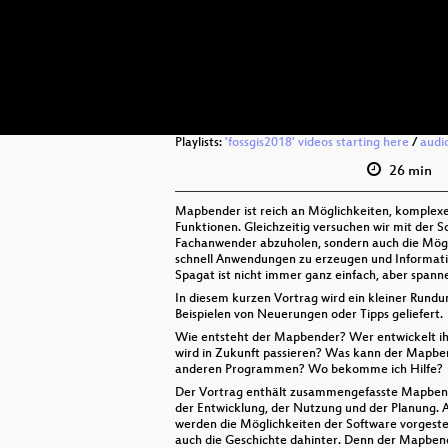
Playlists:
'fossgis2018' videos starting here
/
audi
26 min
Mapbender ist reich an Möglichkeiten, komplexe
Funktionen. Gleichzeitig versuchen wir mit der S
Fachanwender abzuholen, sondern auch die Mögli
schnell Anwendungen zu erzeugen und Informati
Spagat ist nicht immer ganz einfach, aber spann
In diesem kurzen Vortrag wird ein kleiner Rundu
Beispielen von Neuerungen oder Tipps geliefert.
Wie entsteht der Mapbender? Wer entwickelt ih
wird in Zukunft passieren? Was kann der Mapbe
anderen Programmen? Wo bekomme ich Hilfe?
Der Vortrag enthält zusammengefasste Mapbend
der Entwicklung, der Nutzung und der Planung. 
werden die Möglichkeiten der Software vorgestell
auch die Geschichte dahinter. Denn der Mapbende