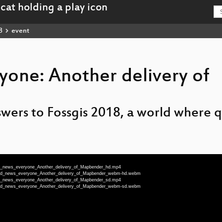
8
event
one: Another delivery of
swers to Fossgis 2018, a world where 
ood_news_everyone_Another_delivery_of_Mapbender_hd.mp4
-Good_news_everyone_Another_delivery_of_Mapbender_webm-hd.webm
ood_news_everyone_Another_delivery_of_Mapbender_sd.mp4
-Good_news_everyone_Another_delivery_of_Mapbender_webm-sd.webm