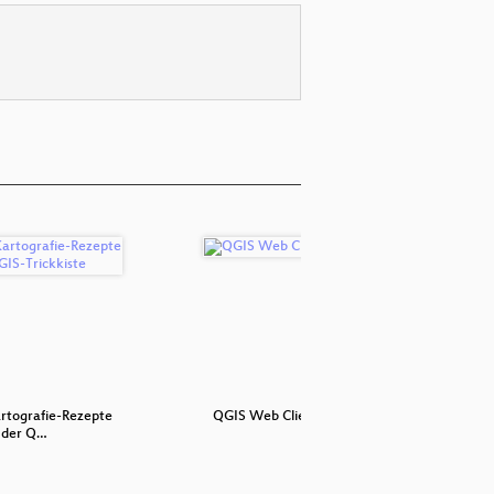
rtografie-Rezepte
QGIS Web Client 2
Lüg
 der Q…
Open