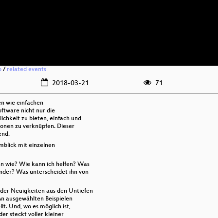
o
/
related events
2018-03-21
71
n wie einfachen
oftware nicht nur die
chkeit zu bieten, einfach und
onen zu verknüpfen. Dieser
end.
mblick mit einzelnen
n wie? Wie kann ich helfen? Was
nder? Was unterscheidet ihn von
er Neuigkeiten aus den Untiefen
An ausgewählten Beispielen
t. Und, wo es möglich ist,
r steckt voller kleiner