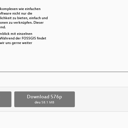
, komplexen wie einfachen
oftware nicht nur die
chkeit zu bieten, einfach und
onen zu verknüpfen. Dieser
end.
mblick mit einzelnen
. Während der FOSSGIS findet
wir uns gerne weiter
p
Download 576p
deu
58.1 MB