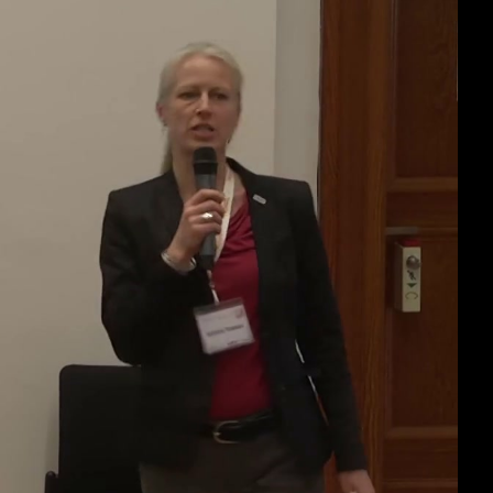
deu 1080p (mp4)
deu 1080p (webm)
deu 576p (mp4)