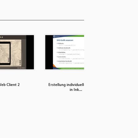
eb Client 2
Erstellung individueller Symbole
Datenschu
in Ink…