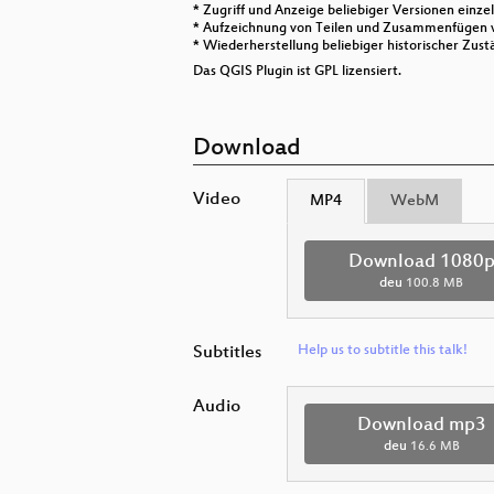
* Zugriff und Anzeige beliebiger Versionen einze
* Aufzeichnung von Teilen und Zusammenfügen von
* Wiederherstellung beliebiger historischer Zus
Das QGIS Plugin ist GPL lizensiert.
Download
Video
MP4
WebM
Download 1080
deu
100.8 MB
Subtitles
Help us to subtitle this talk!
Audio
Download mp3
deu
16.6 MB