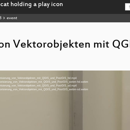
8
event
von Vektorobjekten mit QG
storisierung_von_Vektorobjekten_mit_QGIS_und_PostGIS_hd.mp4
Historisierung_von_Vektorobjekten_mit_QGIS_und_PostGIS_webm-hd.webm
storisierung_von_Vektorobjekten_mit_QGIS_und_PostGIS_sd.mp4
Historisierung_von_Vektorobjekten_mit_QGIS_und_PostGIS_webm-sd.webm