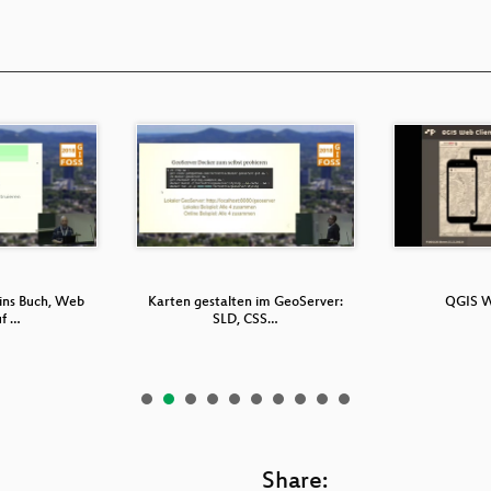
ins Buch, Web
Karten gestalten im GeoServer:
QGIS W
uf …
SLD, CSS…
Share: