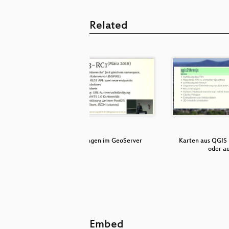
Related
ogiefehler
Neuerungen im GeoServer
Karten aus QGIS 
oder a
Embed