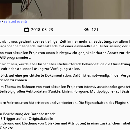
o
/
related events
2018-03-23
121
nicht neu, gewinnt aber seit einiger Zeit immer mehr an Bedeutung, vor allem i
Vergangenheit liegende Datenstände mit einer einwandfreien Historisierung der
zwei aktuellen Projekten einen leichtgewichtigen, skalierbaren Ansatz zur His
tGIS programmiert.
 nicht neu, wurde aber bisher eher stiefmütterlich behandelt, da die Umsetzung
zufriedenstellende Lösung zur Verfügung stellen.
Hinblick auf eine gerichtsfeste Dokumentation. Dafür ist es notwendig, in der Ve
zieren zu können.
m Thema im Rahmen von zwei aktuellen Projekten intensiv auseinander gesetzt. D
 beliebig großen Vektordaten (Punkte, Linien, Polygone, Multipolygone) auf Basi
ern Vektordaten historisieren und versionieren. Die Eigenschaften des Plugins si
r Bearbeitung der Datenbestände
S Trigger auf der Originaltabelle
änderung und Löschung von Objekten und Attributen) in einer zusätzlichen Tabel
 Objekte