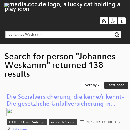
Search for person "Johannes
Weskamm" returned 138
results
Sort by
next page
Die Sozialversicherung, die keine/r kennt-
Die gesetzliche Unfallversicherung in…
C110 - Kleine Anfrage
mrmcd25-deu
2025-09-13
137
johannes