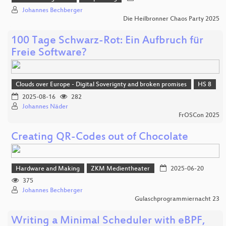
Johannes Bechberger
Die Heilbronner Chaos Party 2025
100 Tage Schwarz-Rot: Ein Aufbruch für
Freie Software?
Clouds over Europe - Digital Soverignty and broken promises
HS 8
2025-08-16
282
Johannes Näder
FrOSCon 2025
Creating QR-Codes out of Chocolate
Hardware and Making
ZKM Medientheater
2025-06-20
375
Johannes Bechberger
Gulaschprogrammiernacht 23
Writing a Minimal Scheduler with eBPF,