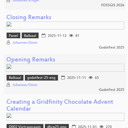
Johannes Kröger
FOSSGIS 2026
Closing Remarks
Panel
Ballsaal
2025-11-12
81
Johannes Ebner
GodotFest 2025
Opening Remarks
Ballsaal
godotfest-25-eng
2025-11-11
65
Johannes Ebner
GodotFest 2025
Creating a Gridfinity Chocolate Advent
Calendar
D002 Vortragsraum
dhcp25-eng
2025-11-01
270