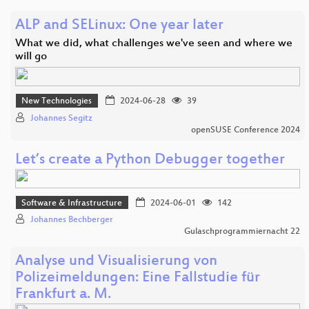
ALP and SELinux: One year later
What we did, what challenges we've seen and where we
will go
New Technologies
2024-06-28
39
Johannes Segitz
openSUSE Conference 2024
Let’s create a Python Debugger together
Software & Infrastructure
2024-06-01
142
Johannes Bechberger
Gulaschprogrammiernacht 22
Analyse und Visualisierung von
Polizeimeldungen: Eine Fallstudie für
Frankfurt a. M.