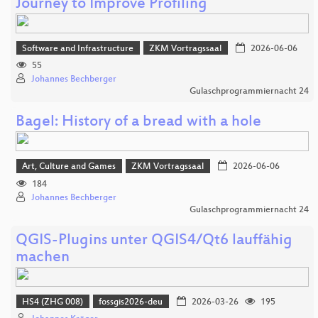
Journey to Improve Profiling
Software and Infrastructure
ZKM Vortragssaal
2026-06-06
55
Johannes Bechberger
Gulaschprogrammiernacht 24
Bagel: History of a bread with a hole
Art, Culture and Games
ZKM Vortragssaal
2026-06-06
184
Johannes Bechberger
Gulaschprogrammiernacht 24
QGIS-Plugins unter QGIS4/Qt6 lauffähig
machen
HS4 (ZHG 008)
fossgis2026-deu
2026-03-26
195