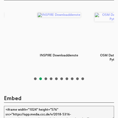
e
INSPIRE Downloaddienste
OSM Daten 
Pytho
Embed