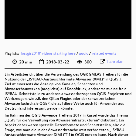
deu 1080p (webm)
deu 576p (mp4)
deu 576p (webm)
Playlists:
'fossgis2018' videos starting here
/
audio
/
related events
Fahrplan
20 min
2018-03-22
300
Ein Arbeitsbericht über die Verwendung des OGR GMLAS Treibers für die
Nutzung der „ISYBAU-Austauschformate Abwasser (XML)“ in QGIS 3.
Ziel ist einerseits die Anzeige von Kanälen, Schächten und
Abwasserbauwerken (möglichst) auf Knopfdruck, andererseits eine freie
ISYBAU-Schnittstelle zu anderen abwasserbezogenen QGIS-Projekten und
Werkzeugen, wie z.B. den QKan Plugins oder der schweizerischen
Abwasserfachschale QGEP, die auf diese Weise auch für Anwender aus
Deutschland interessant werden könnte.
Im Rahmen des QGIS Anwendertreffens 2017 in Kassel wurde das Thema
„QGIS für die Verwaltung von Abwasserinfrastrukturen“ diskutiert. Ein
Aspekt dabei waren spezielle Datenformate und Schnittstellen, also die
Frage, wie man die in der Abwasserbranche weit verbreiteten „ISYBAU-
Austauschformate Abwasser (XML)“[1] in QGIS nutzen kann. Nach dieser