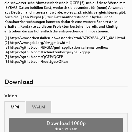
die schweizerische Abwasserfachschale QGEP [5] sich auf diese Weise mit
ISYBAU-Daten befüllen lässt, wodurch sie besonders für (neue) Anwender
aus Deutschland interessant würde, wo es z. Zt. nichts vergleichbares gibt.
Auch die QKan Plugins [6] zur Datenaufbereitung für hydraulische
Kanalnetzberechnungen könnten dadurch eine weitere Schnittstelle
erhalten. Kontakte zu diesen Projekten bestehen bereits und künftig
entstehen daraus hoffentlich die entsprechenden Innovationen.
[1] http://www.arbeitshilfen-abwasser.de/html/A7ISYBAU_ATF_XML.html
[2] http://www.gdal.org/drv_gmlas.html
[3] https://github.com/BRGM/gml_application_schema_toolbox
[4] https://github.com/tschuettenberg/isybau2qgep
[5] https://github.com/QGEP/QGEP
[6] https://github.com/hoettges/QKan
Download
Video
MP4
WebM
Download 1080p
deu
139.3 MB