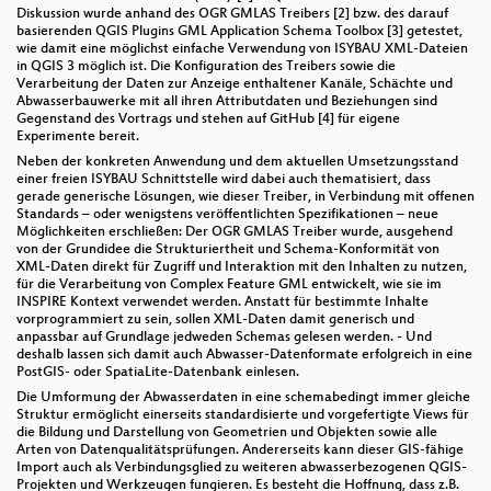
Diskussion wurde anhand des OGR GMLAS Treibers [2] bzw. des darauf
basierenden QGIS Plugins GML Application Schema Toolbox [3] getestet,
wie damit eine möglichst einfache Verwendung von ISYBAU XML-Dateien
in QGIS 3 möglich ist. Die Konfiguration des Treibers sowie die
Verarbeitung der Daten zur Anzeige enthaltener Kanäle, Schächte und
Abwasserbauwerke mit all ihren Attributdaten und Beziehungen sind
Gegenstand des Vortrags und stehen auf GitHub [4] für eigene
Experimente bereit.
Neben der konkreten Anwendung und dem aktuellen Umsetzungsstand
einer freien ISYBAU Schnittstelle wird dabei auch thematisiert, dass
gerade generische Lösungen, wie dieser Treiber, in Verbindung mit offenen
Standards – oder wenigstens veröffentlichten Spezifikationen – neue
Möglichkeiten erschließen: Der OGR GMLAS Treiber wurde, ausgehend
von der Grundidee die Strukturiertheit und Schema-Konformität von
XML-Daten direkt für Zugriff und Interaktion mit den Inhalten zu nutzen,
für die Verarbeitung von Complex Feature GML entwickelt, wie sie im
INSPIRE Kontext verwendet werden. Anstatt für bestimmte Inhalte
vorprogrammiert zu sein, sollen XML-Daten damit generisch und
anpassbar auf Grundlage jedweden Schemas gelesen werden. - Und
deshalb lassen sich damit auch Abwasser-Datenformate erfolgreich in eine
PostGIS- oder SpatiaLite-Datenbank einlesen.
Die Umformung der Abwasserdaten in eine schemabedingt immer gleiche
Struktur ermöglicht einerseits standardisierte und vorgefertigte Views für
die Bildung und Darstellung von Geometrien und Objekten sowie alle
Arten von Datenqualitätsprüfungen. Andererseits kann dieser GIS-fähige
Import auch als Verbindungsglied zu weiteren abwasserbezogenen QGIS-
Projekten und Werkzeugen fungieren. Es besteht die Hoffnung, dass z.B.