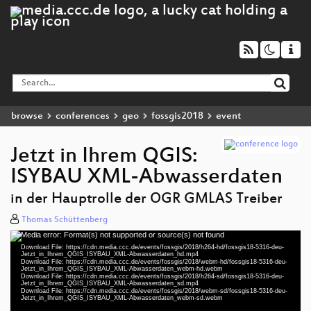
browse
conferences
geo
fossgis2018
event
Jetzt in Ihrem QGIS:
ISYBAU XML-Abwasserdaten
in der Hauptrolle der OGR GMLAS Treiber
Thomas Schüttenberg
Media error: Format(s) not supported or source(s) not found
Video
Download File: https://cdn.media.ccc.de/events/fossgis/2018/h264-hd/fossgis18-5316-deu-
Player
Jetzt_in_Ihrem_QGIS_ISYBAU_XML-Abwasserdaten_hd.mp4
Download File: https://cdn.media.ccc.de/events/fossgis/2018/webm-hd/fossgis18-5316-deu-
Jetzt_in_Ihrem_QGIS_ISYBAU_XML-Abwasserdaten_webm-hd.webm
Download File: https://cdn.media.ccc.de/events/fossgis/2018/h264-sd/fossgis18-5316-deu-
Jetzt_in_Ihrem_QGIS_ISYBAU_XML-Abwasserdaten_sd.mp4
Download File: https://cdn.media.ccc.de/events/fossgis/2018/webm-sd/fossgis18-5316-deu-
deu 1080p (mp4)
Jetzt_in_Ihrem_QGIS_ISYBAU_XML-Abwasserdaten_webm-sd.webm