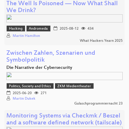
The Well Is Poisoned — Now What Shall
We Drink?
Hacking
Andromeda
2025-08-12
434
Martin Hamilton
What Hackers Yearn 2025
Zwischen Zahlen, Szenarien und
Symbolpolitik
Die Narrative der Cybersecurity
Politics, Society and Ethics
ZKM Medientheater
2025-06-20
271
Martin Dukek
Gulaschprogrammiernacht 23
Monitoring Systems via Checkmk / Beszel
and a software defined network (tailscale)