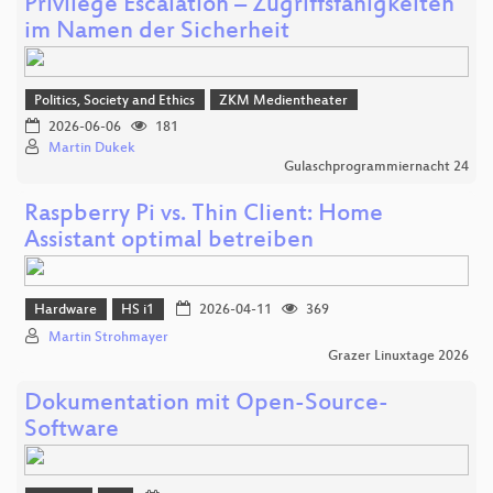
Privilege Escalation – Zugriffsfähigkeiten
im Namen der Sicherheit
Politics, Society and Ethics
ZKM Medientheater
2026-06-06
181
Martin Dukek
Gulaschprogrammiernacht 24
Raspberry Pi vs. Thin Client: Home
Assistant optimal betreiben
Hardware
HS i1
2026-04-11
369
Martin Strohmayer
Grazer Linuxtage 2026
Dokumentation mit Open-Source-
Software