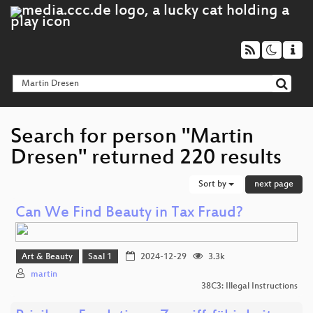
Search for person "Martin
Dresen" returned 220 results
Sort by
next page
Can We Find Beauty in Tax Fraud?
Art & Beauty
Saal 1
2024-12-29
3.3k
martin
38C3: Illegal Instructions