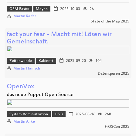
OSM Basics
Mayon
2025-10-03
26
Martin Raifer
State of the Map 2025
fact your fear - Macht mit! Lösen wir
Gemeinschaft.
Zeitenwende
Kabinett
2025-09-20
104
Martin Hamsch
Datenspuren 2025
OpenVox
das neue Puppet Open Source
System Administration
HS 3
2025-08-16
268
Martin Alfke
FrOSCon 2025