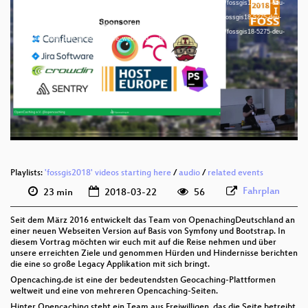
Download File: https://cdn.media.ccc.de/events/fossgis/2018/webm-hd/fossgis18-5275-deu-
Refaktorieren_oder_gruene_Wiese_webm-hd.webm
Download File: https://cdn.media.ccc.de/events/fossgis/2018/h264-sd/fossgis18-5275-deu-
Refaktorieren_oder_gruene_Wiese_sd.mp4
Download File: https://cdn.media.ccc.de/events/fossgis/2018/webm-sd/fossgis18-5275-deu-
deu 1080p (mp4)
Refaktorieren_oder_gruene_Wiese_webm-sd.webm
deu 1080p (webm)
deu 576p (mp4)
deu 576p (webm)
Playlists:
'fossgis2018' videos starting here
/
audio
/
related events
Fahrplan
23 min
2018-03-22
56
Seit dem März 2016 entwickelt das Team von OpenachingDeutschland an
einer neuen Webseiten Version auf Basis von Symfony und Bootstrap. In
diesem Vortrag möchten wir euch mit auf die Reise nehmen und über
unsere erreichten Ziele und genommen Hürden und Hindernisse berichten
die eine so große Legacy Applikation mit sich bringt.
Opencaching.de ist eine der bedeutendsten Geocaching-Plattformen
weltweit und eine von mehreren Opencaching-Seiten.
Hinter Opencaching steht ein Team aus Freiwilligen, das die Seite betreibt