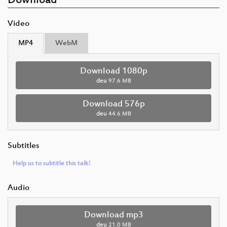
Download
Video
MP4
WebM
Download 1080p
deu
97.6 MB
Download 576p
deu
44.6 MB
Subtitles
Help us to subtitle this talk!
Audio
Download mp3
deu
21.0 MB