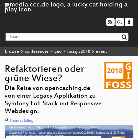
browse
conferences
geo
fossgis2018
event
Refaktorieren oder
grüne Wiese?
Die Reise von opencaching.de
von einer Legacy Applikation zu
Symfony Full Stack mit Responsive
Webdesign.
Thomas Eiling
Media error: Format(s) not supported or source(s) not found
Video
Download File: https://cdn.media.ccc.de/events/fossgis/2018/h264-hd/fossgis18-5275-deu-
Player
Refaktorieren_oder_gruene_Wiese_hd.mp4