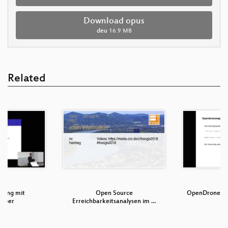
Download opus
deu
16.9 MB
Related
uting mit
Open Source
OpenDroneMap
pper
Erreichbarkeitsanalysen im …