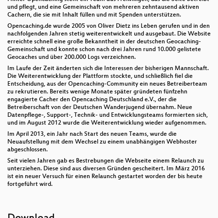
und pflegt, und eine Gemeinschaft von mehreren zehntausend aktiven
Cachern, die sie mit Inhalt füllen und mit Spenden unterstützen.
Opencaching.de wurde 2005 von Oliver Dietz ins Leben gerufen und in den
nachfolgenden Jahren stetig weiterentwickelt und ausgebaut. Die Website
erreichte schnell eine große Bekanntheit in der deutschen Geocaching-
Gemeinschaft und konnte schon nach drei Jahren rund 10.000 gelistete
Geocaches und über 200.000 Logs verzeichnen.
Im Laufe der Zeit änderten sich die Interessen der bisherigen Mannschaft.
Die Weiterentwicklung der Plattform stockte, und schließlich fiel die
Entscheidung, aus der Opencaching-Community ein neues Betreiberteam
zu rekrutieren. Bereits wenige Monate später gründeten fünfzehn
engagierte Cacher den Opencaching Deutschland e.V., der die
Betreiberschaft von der Deutschen Wanderjugend übernahm. Neue
Datenpflege-, Support-, Technik- und Entwicklungsteams formierten sich,
und im August 2012 wurde die Weiterentwicklung wieder aufgenommen.
Im April 2013, ein Jahr nach Start des neuen Teams, wurde die
Neuaufstellung mit dem Wechsel zu einem unabhängigen Webhoster
abgeschlossen.
Seit vielen Jahren gab es Bestrebungen die Webseite einem Relaunch zu
unterziehen. Diese sind aus diversen Gründen gescheitert. Im März 2016
ist ein neuer Versuch für einen Relaunch gestartet worden der bis heute
fortgeführt wird.