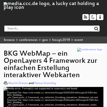
browse
conferences
geo
fossgis2018
event
BKG WebMap – ein
OpenLayers 4 Framework zur
einfachen Erstellung
interaktiver Webkarten
Martin Dresen
and
Numa Gremling
Media error: Format(s) not supported or source(s) not found
Video
Download File: https://cdn.media.ccc.de/events/fossgis/2018/h264-hd/fossgis18-5383-deu-
Player
BKG_WebMap_-
_ein_OpenLayers_4_Framework_zur_einfachen_Erstellung_interaktiver_Webkarten_hd.mp4
Download File: https://cdn.media.ccc.de/events/fossgis/2018/webm-hd/fossgis18-5383-deu-
BKG_WebMap_-
_ein_OpenLayers_4_Framework_zur_einfachen_Erstellung_interaktiver_Webkarten_webm-