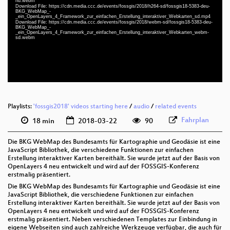
hd.webm
Download File: https://cdn.media.ccc.de/events/fossgis/2018/h264-sd/fossgis18-5383-deu-
deu 1080p (mp4)
BKG_WebMap_-
_ein_OpenLayers_4_Framework_zur_einfachen_Erstellung_interaktiver_Webkarten_sd.mp4
deu 1080p (webm)
Download File: https://cdn.media.ccc.de/events/fossgis/2018/webm-sd/fossgis18-5383-deu-
BKG_WebMap_-
_ein_OpenLayers_4_Framework_zur_einfachen_Erstellung_interaktiver_Webkarten_webm-
deu 576p (mp4)
sd.webm
deu 576p (webm)
Playlists:
'fossgis2018' videos starting here
/
audio
/
related events
Fahrplan
18 min
2018-03-22
90
Die BKG WebMap des Bundesamts für Kartographie und Geodäsie ist eine
JavaScript Bibliothek, die verschiedene Funktionen zur einfachen
Erstellung interaktiver Karten bereithält. Sie wurde jetzt auf der Basis von
OpenLayers 4 neu entwickelt und wird auf der FOSSGIS-Konferenz
erstmalig präsentiert.
Die BKG WebMap des Bundesamts für Kartographie und Geodäsie ist eine
JavaScript Bibliothek, die verschiedene Funktionen zur einfachen
Erstellung interaktiver Karten bereithält. Sie wurde jetzt auf der Basis von
OpenLayers 4 neu entwickelt und wird auf der FOSSGIS-Konferenz
erstmalig präsentiert. Neben verschiedenen Templates zur Einbindung in
eigene Webseiten sind auch zahlreiche Werkzeuge verfügbar, die auch für