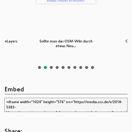
OpenLayers
Sollte man das OSM-Wiki durch
Ope
etwas Neu…
Embed
Share: