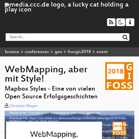
browse
conferences
geo
fossgis2018
event
WebMapping, aber
mit Style!
Mapbox Styles - Eine von vielen
Open Source Erfolgsgeschichten
Christian Mayer
Media error: Format(s) not supported or source(s) not found
Video
Download File: https://cdn.media.ccc.de/events/fossgis/2018/h264-hd/fossgis18-5370-deu-
Player
WebMapping_aber_mit_Style_hd.mp4
Download File: https://cdn.media.ccc.de/events/fossgis/2018/webm-hd/fossgis18-5370-deu-
WebMapping_aber_mit_Style_webm-hd.webm
Download File: https://cdn.media.ccc.de/events/fossgis/2018/h264-sd/fossgis18-5370-deu-
WebMapping_aber_mit_Style_sd.mp4
Download File: https://cdn.media.ccc.de/events/fossgis/2018/webm-sd/fossgis18-5370-deu-