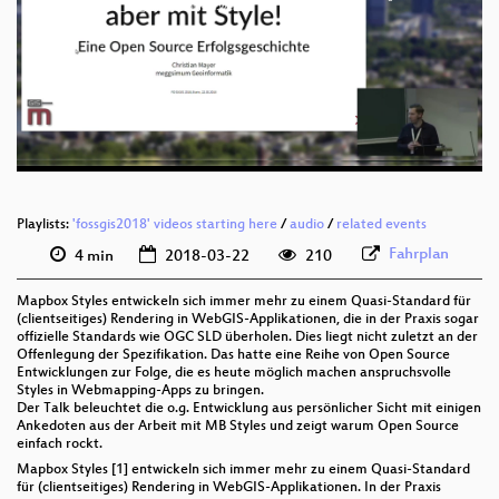
deu 1080p (mp4)
WebMapping_aber_mit_Style_webm-sd.webm
deu 1080p (webm)
deu 576p (mp4)
deu 576p (webm)
Playlists:
'fossgis2018' videos starting here
/
audio
/
related events
Fahrplan
4 min
2018-03-22
210
Mapbox Styles entwickeln sich immer mehr zu einem Quasi-Standard für
(clientseitiges) Rendering in WebGIS-Applikationen, die in der Praxis sogar
offizielle Standards wie OGC SLD überholen. Dies liegt nicht zuletzt an der
Offenlegung der Spezifikation. Das hatte eine Reihe von Open Source
Entwicklungen zur Folge, die es heute möglich machen anspruchsvolle
Styles in Webmapping-Apps zu bringen.
Der Talk beleuchtet die o.g. Entwicklung aus persönlicher Sicht mit einigen
Ankedoten aus der Arbeit mit MB Styles und zeigt warum Open Source
einfach rockt.
Mapbox Styles [1] entwickeln sich immer mehr zu einem Quasi-Standard
für (clientseitiges) Rendering in WebGIS-Applikationen. In der Praxis