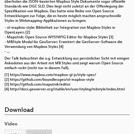
überholen die JSON-basierten Mapbox Style Dokumente sogar offizielle
Standards wie OGC SLD. Dies liegt nicht zuletzt an der Offenlegung der
Spezifikation von Mapbox. Das hatte eine Reihe von Open Source
Entwicklungen zur Folge, die es heute möglich machen anspruchsvolle
Styles in Webmapping-Applikationen zu bringen:
- ol-mapbox-style: Bibliothek zur Integration von Mapbox Styles in
OpenLayers [2]
- Maputnik: Open Source WYSIWYG Editor für Mapbox Styles [3]
- MBStyle Modul für GeoServer: Erweitert die GeoServer-Software die
Verwendung von Mapbox Styles [4]
- ...
Der Talk beleuchtet die o.g. Entwicklung aus persönlicher Sicht mit einigen
Ankedoten aus der Arbeit mit MB Styles und zeigt warum Open Source
einfach rockt (nicht nur in diesem Fall).
[1] https://www.mapbox.com/mapbox-gl-js/style-spec/
[2] https://github.com/boundlessgeo/ol-mapbox-style
[3] https://github.com/maputnik/editor
[4] http://docs.geoserver.org/stable/en/user/styling/mbstyle/index.html
Download
Video