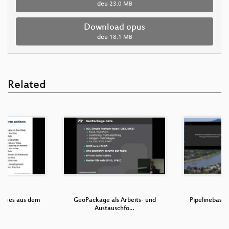
deu
23.0 MB
Download opus
deu
18.1 MB
Related
Neues aus dem
GeoPackage als Arbeits- und
Pipelinebasie
C
Austauschfo…
K