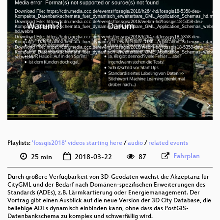
Media error: Format(s) not supported or source(s) not found
Video
Download File: https://cdn.media.ccc.de/events/fossgis/2018/h264-hd/fossgis18-5358-deu-
Player
Kompakte_Datenbankschemata_fuer_dynamisch_erweiterbare_GML_Application_Schemas_hd.mp4
Download File: https://cdn.media.ccc.de/events/fossgis/2018/webm-hd/fossgis18-5358-deu-
Kompakte_Datenbankschemata_fuer_dynamisch_erweiterbare_GML_Application_Schemas_webm-
hd.webm
Download File: https://cdn.media.ccc.de/events/fossgis/2018/h264-sd/fossgis18-5358-deu-
Kompakte_Datenbankschemata_fuer_dynamisch_erweiterbare_GML_Application_Schemas_sd.mp4
deu 1080p (mp4)
Download File: https://cdn.media.ccc.de/events/fossgis/2018/webm-sd/fossgis18-5358-deu-
Kompakte_Datenbankschemata_fuer_dynamisch_erweiterbare_GML_Application_Schemas_webm-
sd.webm
deu 1080p (webm)
deu 576p (mp4)
deu 576p (webm)
Playlists:
'fossgis2018' videos starting here
/
audio
/
related events
Fahrplan
25 min
2018-03-22
87
Durch größere Verfügbarkeit von 3D-Geodaten wächst die Akzeptanz für
CityGML und der Bedarf nach Domänen-spezifischen Erweiterungen des
Standards (ADEs), z.B. Lärmkartierung oder Energiemanagement. Der
Vortrag gibt einen Ausblick auf die neue Version der 3D City Database, die
beliebige ADEs dynamisch einbinden kann, ohne dass das PostGIS-
Datenbankschema zu komplex und schwerfällig wird.