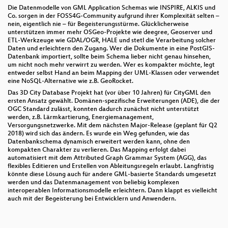
Die Datenmodelle von GML Application Schemas wie INSPIRE, ALKIS und
Co. sorgen in der FOSS4G-Community aufgrund ihrer Komplexität selten –
nein, eigentlich nie – für Begeisterungsstürme. Glücklicherweise
unterstützen immer mehr OSGeo-Projekte wie deegree, Geoserver und
ETL-Werkzeuge wie GDAL/OGR, HALE und stetl die Verarbeitung solcher
Daten und erleichtern den Zugang. Wer die Dokumente in eine PostGIS-
Datenbank importiert, sollte beim Schema lieber nicht genau hinsehen,
um nicht noch mehr verwirrt zu werden. Wer es kompakter möchte, legt
entweder selbst Hand an beim Mapping der UML-Klassen oder verwendet
eine NoSQL-Alternative wie z.B. GeoRocket.
Das 3D City Database Projekt hat (vor über 10 Jahren) für CityGML den
ersten Ansatz gewählt. Domänen-spezifische Erweiterungen (ADE), die der
OGC Standard zulässt, konnten dadurch zunächst nicht unterstützt
werden, z.B. Lärmkartierung, Energiemanagement,
Versorgungsnetzwerke. Mit dem nächsten Major-Release (geplant für Q2
2018) wird sich das ändern. Es wurde ein Weg gefunden, wie das
Datenbankschema dynamisch erweitert werden kann, ohne den
kompakten Charakter zu verlieren. Das Mapping erfolgt dabei
automatisiert mit dem Attributed Graph Grammar System (AGG), das
flexibles Editieren und Erstellen von Ableitungsregeln erlaubt. Langfristig
könnte diese Lösung auch für andere GML-basierte Standards umgesetzt
werden und das Datenmanagement von beliebig komplexen
interoperablen Informationsmodelle erleichtern. Dann klappt es vielleicht
auch mit der Begeisterung bei Entwicklern und Anwendern.