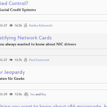
ied Control?
Social Credit Systems
12-27
16.5k
Katika Kühnreich
tifying Network Cards
you always wanted to know about NIC drivers
12-27
13.7k
Paul Emmerich
r Jeopardy
aten für Geeks
12-29
13.5k
Sec
and
Ray