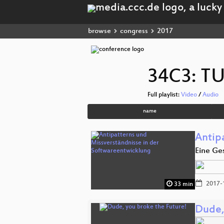
browse
congress
2017
34C3: 
Full playlist:
Video
/
Audio
name
Antip
Eine Ges
2017-
33 min
Dude,