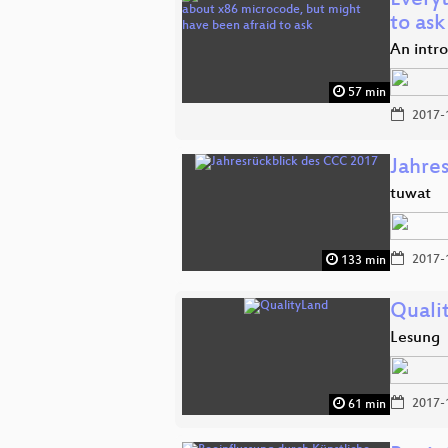
Every
to ask
An intr
57 min
2017-
Jahre
tuwat
2017-
133 min
Quali
Lesung
2017-
61 min