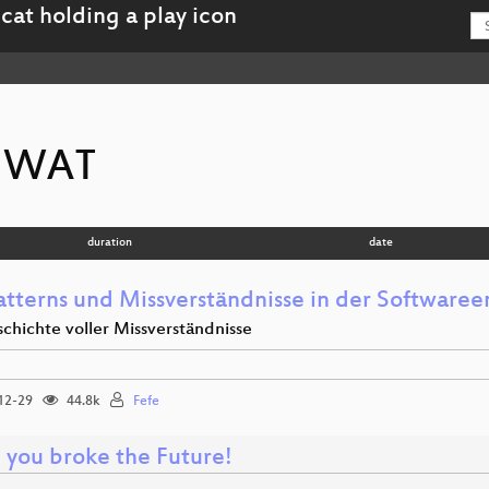
TUWAT
duration
date
atterns und Missverständnisse in der Software
chichte voller Missverständnisse
12-29
44.8k
Fefe
 you broke the Future!