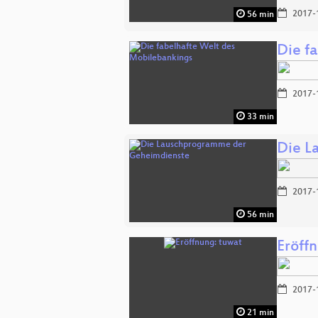
2017-
56 min
Die f
2017-
33 min
Die L
2017-
56 min
Eröff
2017-
21 min