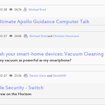
12-28
24.7k
Michael Kreil
ltimate Apollo Guidance Computer Talk
12-27
24.0k
Michael Steil
and
Christian Hessmann
sh your smart-home devices: Vacuum Cleaning
my vacuum as powerful as my smartphone?
12-27
23.5k
Dennis Giese
and
DanielAW
le Security - Switch
ew on the Horizon