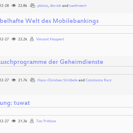
12-28
22.8k
plutoo
,
derrek
and
naehrwert
abelhafte Welt des Mobilebankings
12-27
22.2k
Vincent Haupert
auschprogramme der Geheimdienste
12-27
21.7k
Hans-Christian Ströbele
and
Constanze Kurz
nung: tuwat
12-27
21.3k
Tim Pritlove