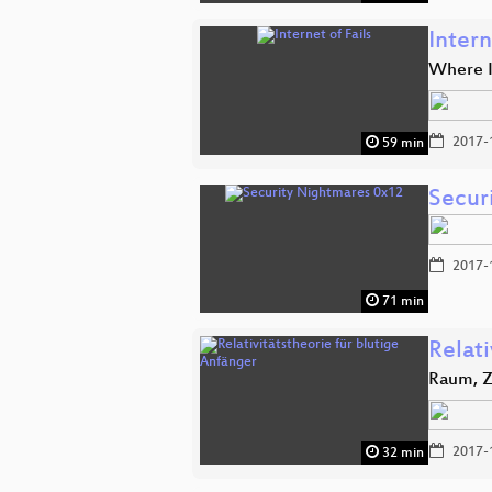
Intern
Where I
2017-
59 min
Secur
2017-
71 min
Relati
Raum, Z
2017-
32 min