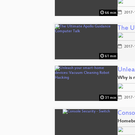
2017-
66 min
The U
2017-
61 min
Unlea
Why is 
2017-
31 min
Conso
Homebr