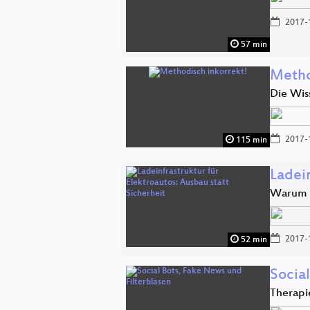
2017-
57 min
Metho
Die Wis
2017-
115 min
Ladein
Warum d
2017-
52 min
Socia
Therapi