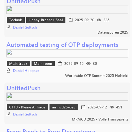
UnifiedPush
Technik
Henny-Brenner-Saal
2025-09-20
365
Daniel Gultsch
Datenspuren 2025
Automated testing of OTP deployments
Main track
Main room
2025-09-15
30
Daniel Heppner
Worldwide OTP Summit 2025 Helsinki
UnifiedPush
C110 - Kleine Anfrage
mrmcd25-deu
2025-09-12
451
Daniel Gultsch
MRMCD 2025 - Volle Transparenz