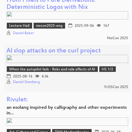
From Pixels to Pure Derivations:
Deterministic Logos with Nix
Lecture Hall
nixcon2025-eng
2025-09-06
167
Daniel Baker
NixCon 2025
AI slop attacks on the curl project
When the autopilot fails - Risks and side effects of AI
HS 1/2
2025-08-16
4.3k
Daniel Stenberg
FrOSCon 2025
Rivulet:
an esolang inspired by calligraphy and other experiments
in…