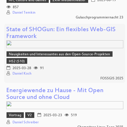
Art, Culture and Games
ZKM Medientheater
2025-06-19
857
Daniel Temkin
Gulaschprogrammiernacht 23
State of SHOGun: Ein flexibles Web-GIS
Framework
Neuigkeiten und Interessantes aus den Open-Source-Projekten
HS2 (S10)
2025-03-28
91
Daniel Koch
FOSSGIS 2025
Energiewende zu Hause - Mit Open
Source und ohne Cloud
Vortrag
V2
2025-03-23
519
Daniel Schreiber