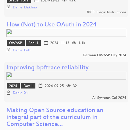
Stage HUFF
2024-12-27
4.7k
Daniel Dakhno
38C3: Illegal Instructions
How (Not) to Use OAuth in 2024
OWASP
Saal 1
2024-11-13
1.1k
Daniel Fett
German OWASP Day 2024
Improving bpftrace reliability
2024
Day 1
2024-09-25
32
Daniel Xu
All Systems Go! 2024
Making Open Source education an
integral part of the curriculum in
Computer Science…