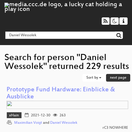
Search for person "Daniel
Wessolek" returned 229 results
Sort by
next page
Prototype Fund Hardware: Einblicke &
Ausblicke
xHain
2021-12-30
263
Maximilian Voigt
and
Daniel Wessolek
rC3 NOWHERE