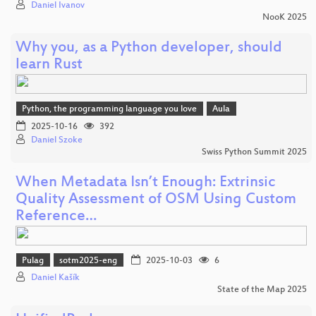
Daniel Ivanov
NooK 2025
Why you, as a Python developer, should
learn Rust
Python, the programming language you love
Aula
2025-10-16
392
Daniel Szoke
Swiss Python Summit 2025
When Metadata Isn’t Enough: Extrinsic
Quality Assessment of OSM Using Custom
Reference…
Pulag
sotm2025-eng
2025-10-03
6
Daniel Kašík
State of the Map 2025