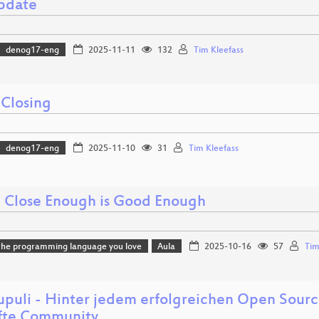
pdate
denog17-eng
2025-11-11
132
Tim Kleefass
 Closing
denog17-eng
2025-11-10
31
Tim Kleefass
Close Enough is Good Enough
the programming language you love
Aula
2025-10-16
57
Ti
upuli - Hinter jedem erfolgreichen Open Source
fte Community