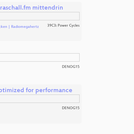
raschall.fm mittendrin
39C3: Power Cycles
ken | Radiomegahertz
DENOG15
optimized for performance
DENOG15