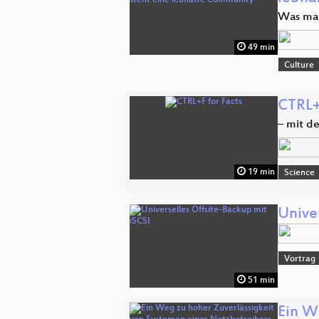
Was mac
49 min
Culture
CTRL+
– mit d
19 min
Science
Unive
Vortrag
51 min
Ein W