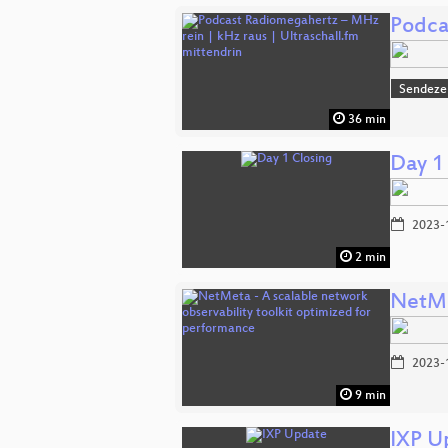
Podca
Sendeze
36 min
Day 1
2023-
2 min
NetMe
2023-
9 min
IXP U