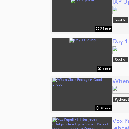
IXP U
Saal A
25 min
Day 1
Saal A
5 min
When 
Python, 
30 min
Vox P
lebha