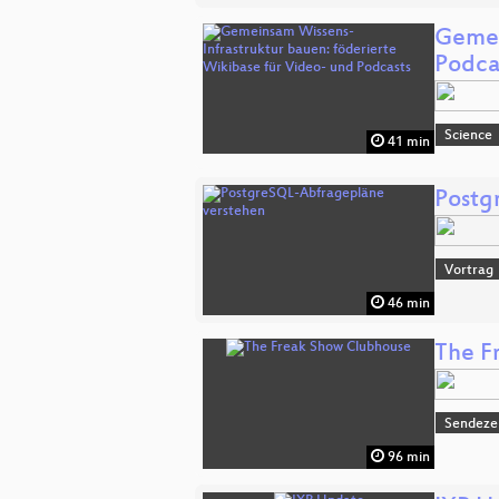
Gemei
Podca
Science
41 min
Postg
Vortrag
46 min
The F
Sendeze
96 min