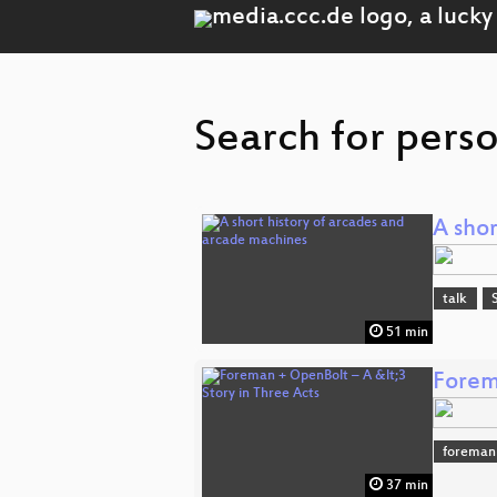
Search for perso
A sho
talk
51 min
Forem
foreman
37 min