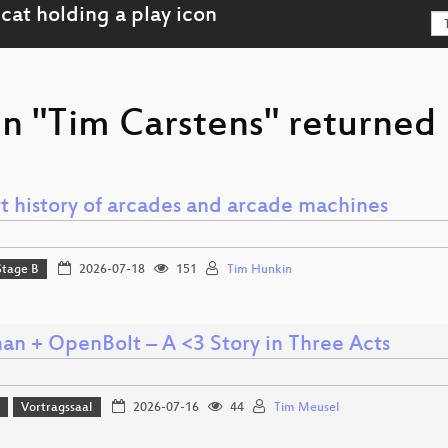
n "Tim Carstens" returned 
rt history of arcades and arcade machines
Stage B
2026-07-18
151
Tim Hunkin
an + OpenBolt – A <3 Story in Three Acts
Vortragssaal
2026-07-16
44
Tim Meusel