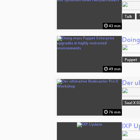
Talk
43 min
Doing
Puppet
49 min
Der u
Saal X 0
76 min
IXP U