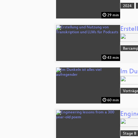
2024
29 min
Erste
Barcam
43 min
Im Dun
Vorträg
60 min
Engin
Stage B