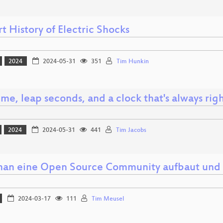
t History of Electric Shocks
2024
2024-05-31
351
Tim Hunkin
me, leap seconds, and a clock that's always rig
2024
2024-05-31
441
Tim Jacobs
an eine Open Source Community aufbaut und 
2024-03-17
111
Tim Meusel