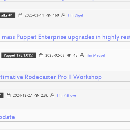
Talks #1
2025-03-14
160
Tim Digel
 mass Puppet Enterprise upgrades in highly res
Puppet 1 (B.1.015)
2025-02-03
48
Tim Meusel
ltimative Rodecaster Pro II Workshop
7
2024-12-27
2.3k
Tim Pritlove
pdate