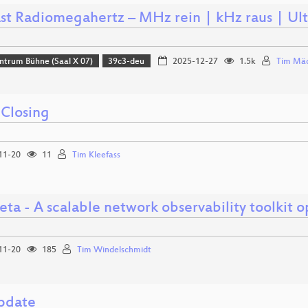
st Radiomegahertz – MHz rein | kHz raus | Ult
ntrum Bühne (Saal X 07)
39c3-deu
2025-12-27
1.5k
Tim Mäc
 Closing
11-20
11
Tim Kleefass
ta - A scalable network observability toolkit 
11-20
185
Tim Windelschmidt
pdate