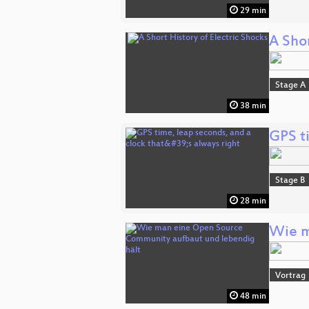
29 min
A Shor
Stage A
38 min
GPS ti
Stage B
28 min
Wie m
Vortrag
48 min