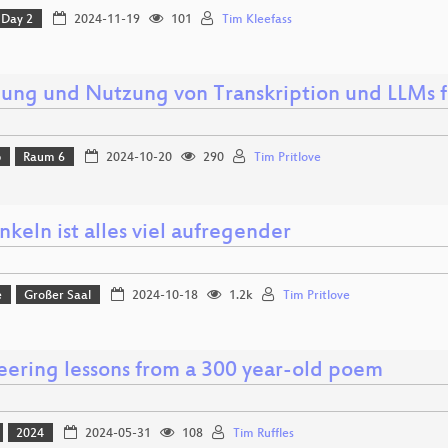
Day 2
2024-11-19
101
Tim Kleefass
llung und Nutzung von Transkription und LLMs f
p
Raum 6
2024-10-20
290
Tim Pritlove
keln ist alles viel aufregender
e
Großer Saal
2024-10-18
1.2k
Tim Pritlove
eering lessons from a 300 year-old poem
2024
2024-05-31
108
Tim Ruffles