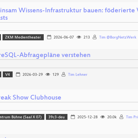
nsam Wissens-Infrastruktur bauen: föderierte 
sts
ZKM Medientheater
2026-06-07
213
Tim @BorgNetzWerk
reSQL-Abfragepläne verstehen
V4
2026-03-29
129
Tim Lehner
reak Show Clubhouse
ntrum Bühne (Saal X 07)
39c3-deu
2025-12-28
20.0k
Tim Pri