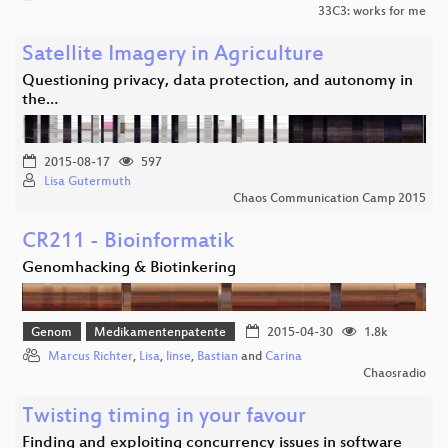
33C3: works for me
Satellite Imagery in Agriculture
Questioning privacy, data protection, and autonomy in
the…
2015-08-17
597
Lisa Gutermuth
Chaos Communication Camp 2015
CR211 - Bioinformatik
Genomhacking & Biotinkering
Genom
Medikamentenpatente
2015-04-30
1.8k
Marcus Richter
,
Lisa
,
linse
,
Bastian
and
Carina
Chaosradio
Twisting timing in your favour
Finding and exploiting concurrency issues in software