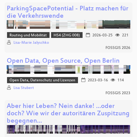
ParkingSpacePotential - Platz machen für
die Verkehrswende
Routing und Mobilität
HS4 (ZHG 008)
2026-03-25
221
Lisa-Marie Jalyschko
FOSSGIS 2026
Open Data, Open Source, Open Berlin
Open Data, Datenschutz und Lizenzen
2023-03-16
114
Lisa Stubert
FOSSGIS 2023
Aber hier Leben? Nein danke! …oder
doch? Wie wir der autoritären Zuspitzung
begegnen…