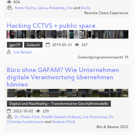
834
Anne
,
Farina
,
Laura
,
Annalena
,
Lisa
and
Karla
Remote Chaos Experience
Hacking CCTVS + public space
gpn19
Gulasch
2019-05-31
367
Lisa Bensel
Gulaschprogrammiernacht 19
Büro ohne GAFAM? Wie Unternehmen
digitale Verantwortung übernehmen
können
Digital und Nachhaltig – Transformative Geschäftsmodelle
2022-10-02
239
Dr. Vivian Frick
,
Estelle Goebel-Aribaud
,
Lisa Kostrzewa
,
Dr.
Christian Lautermann
and
Andreas Flock
Bits & Bäume 2022