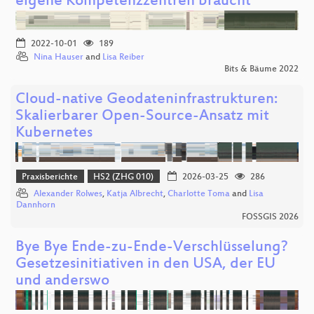
eigene Kompetenzzentren braucht
2022-10-01
189
Nina Hauser
and
Lisa Reiber
Bits & Bäume 2022
Cloud-native Geodateninfrastrukturen:
Skalierbarer Open-Source-Ansatz mit
Kubernetes
Praxisberichte
HS2 (ZHG 010)
2026-03-25
286
Alexander Rolwes
,
Katja Albrecht
,
Charlotte Toma
and
Lisa
Dannhorn
FOSSGIS 2026
Bye Bye Ende-zu-Ende-Verschlüsselung?
Gesetzesinitiativen in den USA, der EU
und anderswo