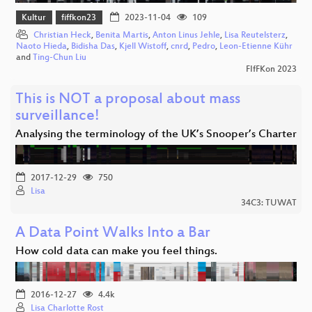
Kultur
fiffkon23
2023-11-04
109
Christian Heck
,
Benita Martis
,
Anton Linus Jehle
,
Lisa Reutelsterz
,
Naoto Hieda
,
Bidisha Das
,
Kjell Wistoff
,
cnrd
,
Pedro
,
Leon-Etienne Kühr
and
Ting-Chun Liu
FIfFKon 2023
This is NOT a proposal about mass
surveillance!
Analysing the terminology of the UK’s Snooper’s Charter
2017-12-29
750
Lisa
34C3: TUWAT
A Data Point Walks Into a Bar
How cold data can make you feel things.
2016-12-27
4.4k
Lisa Charlotte Rost