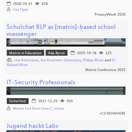
2020-10-31
478
Lisa Figas
PrivacyWeek 2020
Schulchat RLP as [matrix]-based school
messenger
Matrix in Education
Ada Byron
2025-10-18
225
Lisa Kostrzewa
,
Jan Krammer (Janonym)
,
Philipp Monz
and
Dr.
Roland Alton
Matrix Conference 2025
IT-Security Professionals
Sicherheit
2021-12-29
943
Maren Lisa Karo Lena C_ristina
rC3 NOWHERE
Jugend hackt Labs