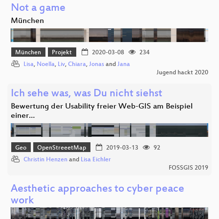
Not a game
München
München
Projekt
2020-03-08
234
Lisa
,
Noella
,
Liv
,
Chiara
,
Jonas
and
Jana
Jugend hackt 2020
Ich sehe was, was Du nicht siehst
Bewertung der Usability freier Web-GIS am Beispiel
einer…
Geo
OpenStreeetMap
2019-03-13
92
Christin Henzen
and
Lisa Eichler
FOSSGIS 2019
Aesthetic approaches to cyber peace
work