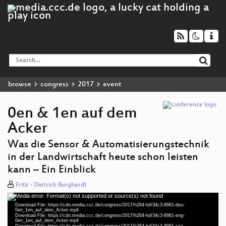
browse
congress
2017
event
0en & 1en auf dem
Acker
Was die Sensor & Automatisierungstechnik
in der Landwirtschaft heute schon leisten
deu 1080p (mp4)
kann – Ein Einblick
eng 1080p (mp4)
Fritz - Dietrich Burghardt
Media error: Format(s) not supported or source(s) not found
spa 1080p (mp4)
Video
Download File: https://cdn.media.ccc.de/congress/2017/h264-hd/34c3-8961-deu-
Player
0en_1en_auf_dem_Acker.mp4
deu-eng-spa 1080p (mp4)
Download File: https://cdn.media.ccc.de/congress/2017/h264-hd/34c3-8961-eng-
0en_1en_auf_dem_Acker.mp4
Download File: https://cdn.media.ccc.de/congress/2017/h264-hd/34c3-8961-spa-