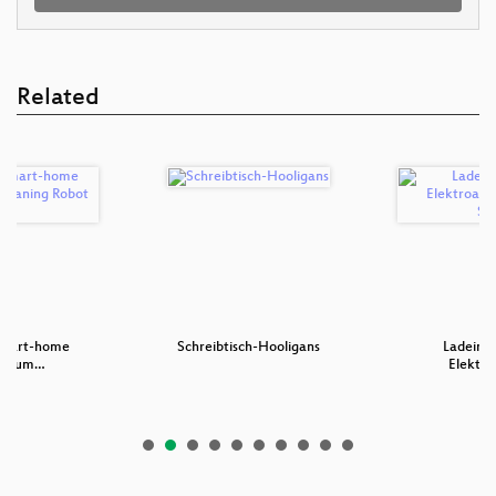
Related
smart-home
Schreibtisch-Hooligans
Ladeinfr
Vacuum…
Elektro