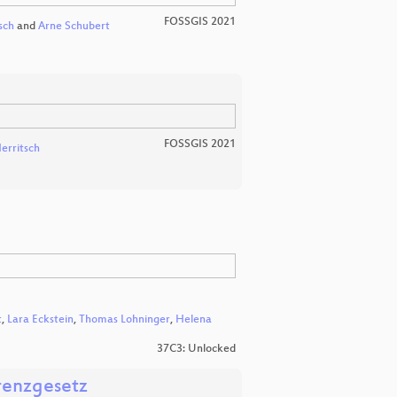
FOSSGIS 2021
sch
and
Arne Schubert
FOSSGIS 2021
erritsch
t
,
Lara Eckstein
,
Thomas Lohninger
,
Helena
37C3: Unlocked
arenzgesetz