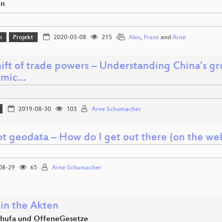
en
n
Projekt
2020-03-08
215
Alex
,
Franz
and
Arne
hift of trade powers – Understanding China’s g
omic…
2019-08-30
103
Arne Schumacher
ot geodata – How do I get out there (on the we
08-29
65
Arne Schumacher
 in the Akten
hufa und OffeneGesetze