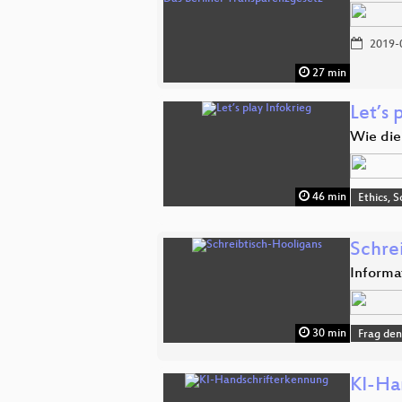
2019-
27 min
Let’s 
Wie die 
46 min
Ethics, S
Schre
Informa
30 min
Frag den
KI-Ha