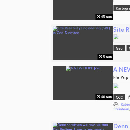
Kartogra
45 min
Site R
Geo
5 min
A NE
Ein Pep 
40 min
CCC
Rube
Steinhaus
Denn s