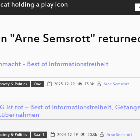
n "Arne Semsrott" returned
macht - Best of Informationsfreiheit
ociety & Politics
One
2025-12-29
75.3k
Arne Semsrott
G ist tot – Best of Informationsfreiheit, Gefa
tübernahmen
ociety & Politics
Saal 1
2024-12-29
20.3k
Arne Semsrott