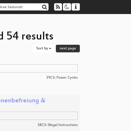
 54 results
Sort by
next page
39C3: Power Cycles
ngenenbefreiung &
38C3: Illegal Instructions