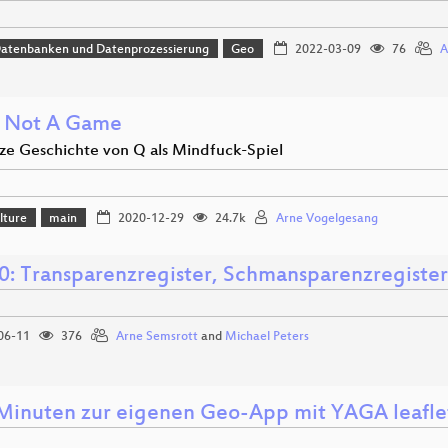
Datenbanken und Datenprozessierung
Geo
2022-03-09
76
A
Is Not A Game
rze Geschichte von Q als Mindfuck-Spiel
lture
main
2020-12-29
24.7k
Arne Vogelgesang
: Transparenzregister, Schmansparenzregister
06-11
376
Arne Semsrott
and
Michael Peters
 Minuten zur eigenen Geo-App mit YAGA leafl