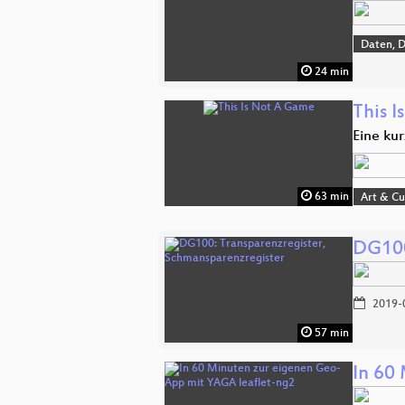
Daten, 
24 min
This 
Eine ku
63 min
Art & Cu
DG100
2019-
57 min
In 60