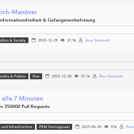
ich-Manöver
 Informationsfreiheit & Gefangenenbefreiung
olitics & Society
2023-12-29
27.1k
Arne Semsrott
ociety & Politics
One
2025-12-30
37.1k
Nico Semsrott
 alle 7 Minuten
in 350000 Pull Requests
 and Infrastructure
ZKM Vortragssaal
2025-06-20
356
Arne