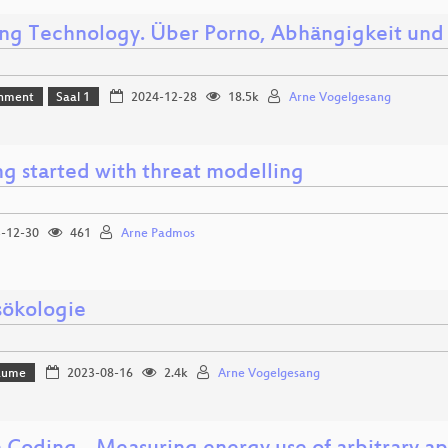
ing Technology. Über Porno, Abhängigkeit und 
inment
Saal 1
2024-12-28
18.5k
Arne Vogelgesang
ng started with threat modelling
-12-30
461
Arne Padmos
sökologie
Bäume
2023-08-16
2.4k
Arne Vogelgesang