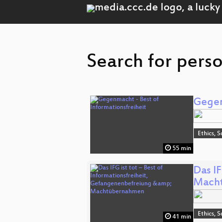
Search for perso
Gegen
Ethics, S
55 min
Das IF
Mach
Ethics, S
41 min