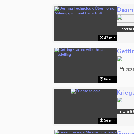
Desir
Enterta
42 min
Getti
2023
86 min
Krieg
Bits & 
56 min