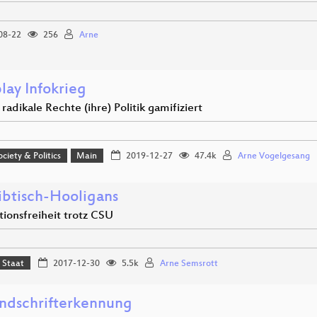
08-22
256
Arne
play Infokrieg
radikale Rechte (ihre) Politik gamifiziert
ociety & Politics
Main
2019-12-27
47.4k
Arne Vogelgesang
ibtisch-Hooligans
tionsfreiheit trotz CSU
 Staat
2017-12-30
5.5k
Arne Semsrott
ndschrifterkennung