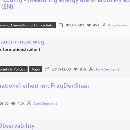
 Coding - Measuring energy use of arbitrary ap
 (EN)
sierung, Umwelt- und Klimaschutz
2022-10-01
493
Arne Tarara
auern muss weg
Informationsfreiheit
ociety & Politics
Main
2019-12-30
8.9k
Arne Semsrott
mationsfreiheit mit FragDenStaat
06-05
1.0k
Arne Semsrott
bservability