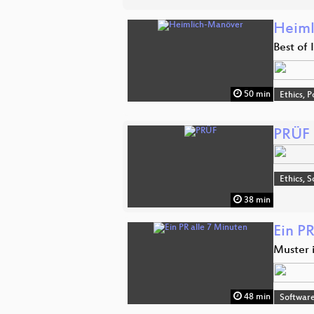
Heiml
Best of
50 min
Ethics, P
PRÜF
Ethics, S
38 min
Ein PR
Muster 
48 min
Software