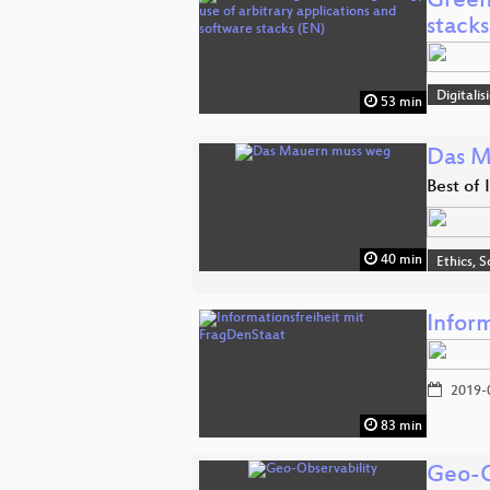
Green
stacks
Digitali
53 min
Das M
Best of 
40 min
Ethics, S
Infor
2019-
83 min
Geo-O