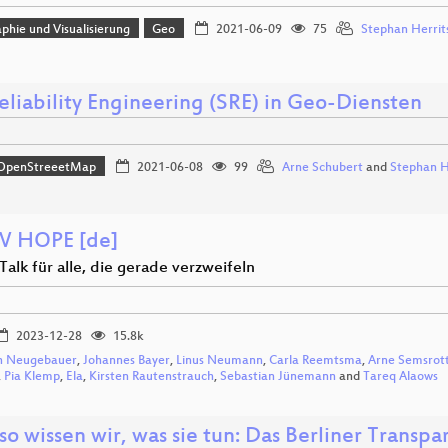
phie und Visualisierung
Geo
2021-06-09
75
Stephan Herrit
eliability Engineering (SRE) in Geo-Diensten
OpenStreeetMap
2021-06-08
99
Arne Schubert
and
Stephan H
W HOPE [de]
Talk für alle, die gerade verzweifeln
2023-12-28
15.8k
n Neugebauer
,
Johannes Bayer
,
Linus Neumann
,
Carla Reemtsma
,
Arne Semsrot
,
Pia Klemp
,
Ela
,
Kirsten Rautenstrauch
,
Sebastian Jünemann
and
Tareq Alaows
o wissen wir, was sie tun: Das Berliner Transp