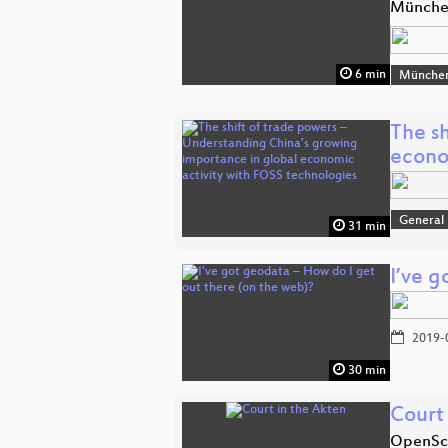
Münch
6 min
Münche
The s
econ
General
31 min
I’ve g
2019-
30 min
Court
OpenSc