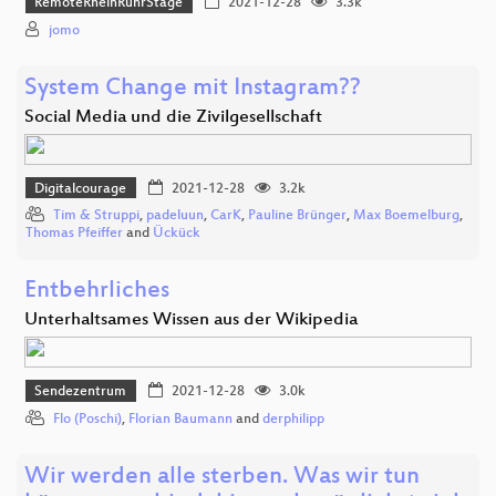
RemoteRheinRuhrStage
2021-12-28
3.3k
jomo
System Change mit Instagram??
Social Media und die Zivilgesellschaft
Digitalcourage
2021-12-28
3.2k
Tim & Struppi
,
padeluun
,
CarK
,
Pauline Brünger
,
Max Boemelburg
,
Thomas Pfeiffer
and
Ückück
Entbehrliches
Unterhaltsames Wissen aus der Wikipedia
Sendezentrum
2021-12-28
3.0k
Flo (Poschi)
,
Florian Baumann
and
derphilipp
Wir werden alle sterben. Was wir tun