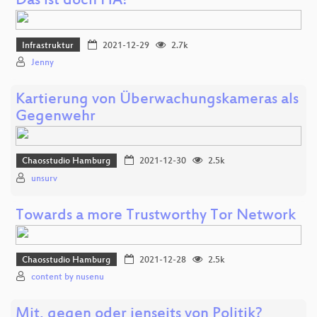
Das ist doch HA!
Infrastruktur
2021-12-29
2.7k
Jenny
Kartierung von Überwachungskameras als
Gegenwehr
Chaosstudio Hamburg
2021-12-30
2.5k
unsurv
Towards a more Trustworthy Tor Network
Chaosstudio Hamburg
2021-12-28
2.5k
content by nusenu
Mit, gegen oder jenseits von Politik?