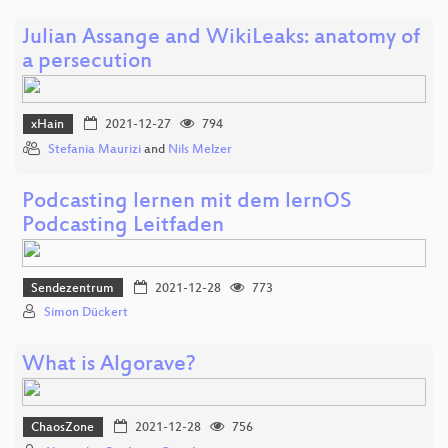
Julian Assange and WikiLeaks: anatomy of
a persecution
xHain
2021-12-27
794
Stefania Maurizi
and
Nils Melzer
Podcasting lernen mit dem lernOS
Podcasting Leitfaden
Sendezentrum
2021-12-28
773
Simon Dückert
What is Algorave?
ChaosZone
2021-12-28
756