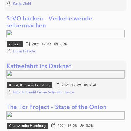
Katja Diehl
StVO hacken - Verkehrswende
selbermachen
c-base
2021-12-27
6.7k
Laura Fritsche
Kaffeefahrt ins Darknet
Kunst, Kultur & Erholung
2021-12-29
6.4k
Isabelle Ewald Catrin Schröder-Jaross
The Tor Project - State of the Onion
Chaosstudio Hamburg
2021-12-28
5.2k