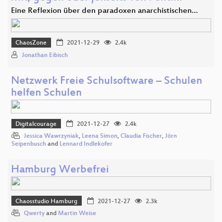
Eine Reflexion über den paradoxen anarchistischen…
ChaosZone
2021-12-29
2.4k
Jonathan Eibisch
Netzwerk Freie Schulsoftware – Schulen
helfen Schulen
Digitalcourage
2021-12-27
2.4k
Jessica Wawrzyniak
,
Leena Simon
,
Claudia Fischer
,
Jörn
Seipenbusch
and
Lennard Indlekofer
Hamburg Werbefrei
Chaosstudio Hamburg
2021-12-27
2.3k
Qwerty
and
Martin Weise