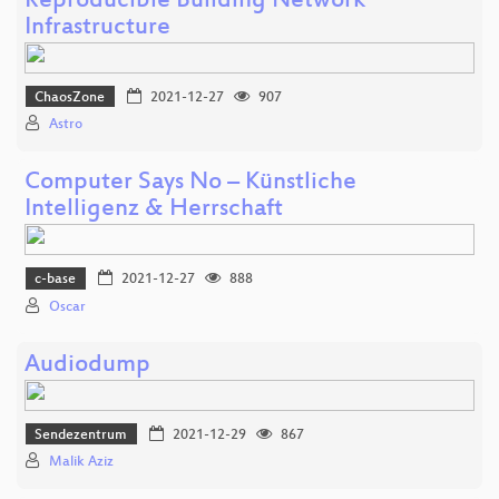
Reproducible Building Network
Infrastructure
ChaosZone
2021-12-27
907
Astro
Computer Says No – Künstliche
Intelligenz & Herrschaft
c-base
2021-12-27
888
Oscar
Audiodump
Sendezentrum
2021-12-29
867
Malik Aziz