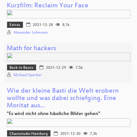
Kurzfilm: Reclaim Your Face
Extras
2021-12-28
8.1k
Alexander Lehmann
Math for hackers
Back to Basics
2021-12-29
7.5k
Michael Sperber
Wie der kleine Basti die Welt erobern
wollte und was dabei schiefging. Eine
Moritat aus…
"Es wird nicht ohne hässliche Bilder gehen"
Chaosstudio Hamburg
2021-12-30
7.3k