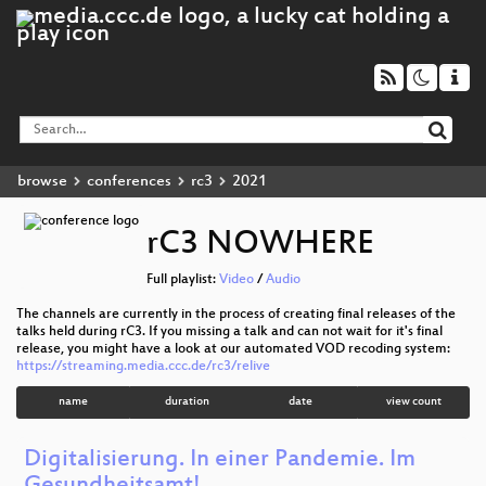
browse
conferences
rc3
2021
rC3 NOWHERE
Full playlist:
Video
/
Audio
The channels are currently in the process of creating final releases of the
talks held during rC3. If you missing a talk and can not wait for it's final
release, you might have a look at our automated VOD recoding system:
https://streaming.media.ccc.de/rc3/relive
name
duration
date
view count
Digitalisierung. In einer Pandemie. Im