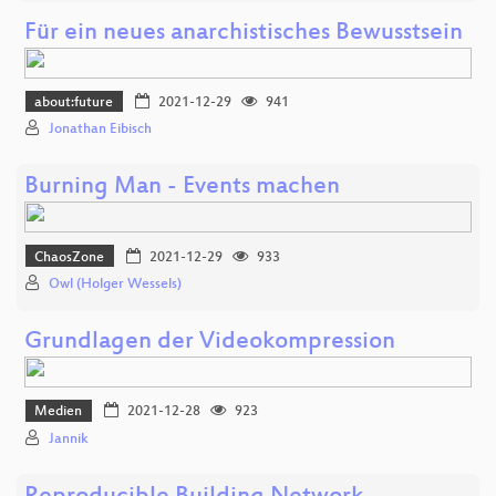
Für ein neues anarchistisches Bewusstsein
about:future
2021-12-29
941
Jonathan Eibisch
Burning Man - Events machen
ChaosZone
2021-12-29
933
Owl (Holger Wessels)
Grundlagen der Videokompression
Medien
2021-12-28
923
Jannik