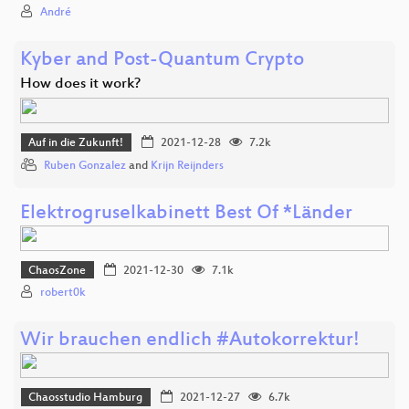
André
Kyber and Post-Quantum Crypto
How does it work?
Auf in die Zukunft!
2021-12-28
7.2k
Ruben Gonzalez
and
Krijn Reijnders
Elektrogruselkabinett Best Of *Länder
ChaosZone
2021-12-30
7.1k
robert0k
Wir brauchen endlich #Autokorrektur!
Chaosstudio Hamburg
2021-12-27
6.7k