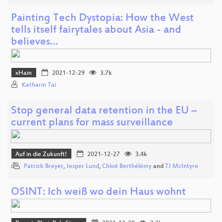
Painting Tech Dystopia: How the West
tells itself fairytales about Asia - and
believes…
xHain
2021-12-29
3.7k
Katharin Tai
Stop general data retention in the EU –
current plans for mass surveillance
Auf in die Zukunft!
2021-12-27
3.4k
Patrick Breyer
,
Jesper Lund
,
Chloé Berthélémy
and
TJ McIntyre
OSINT: Ich weiß wo dein Haus wohnt