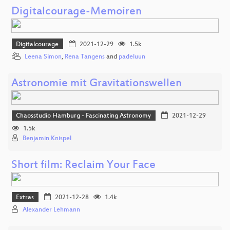
Digitalcourage-Memoiren
Digitalcourage
2021-12-29
1.5k
Leena Simon
,
Rena Tangens
and
padeluun
Astronomie mit Gravitationswellen
Chaosstudio Hamburg - Fascinating Astronomy
2021-12-29
1.5k
Benjamin Knispel
Short film: Reclaim Your Face
Extras
2021-12-28
1.4k
Alexander Lehmann