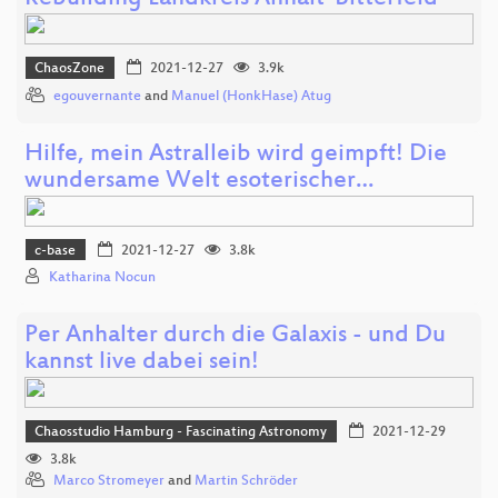
ChaosZone
2021-12-27
3.9k
egouvernante
and
Manuel (HonkHase) Atug
Hilfe, mein Astralleib wird geimpft! Die
wundersame Welt esoterischer…
c-base
2021-12-27
3.8k
Katharina Nocun
Per Anhalter durch die Galaxis - und Du
kannst live dabei sein!
Chaosstudio Hamburg - Fascinating Astronomy
2021-12-29
3.8k
Marco Stromeyer
and
Martin Schröder