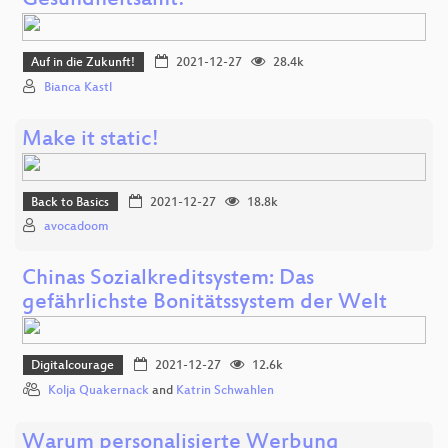
Gesundheitsamt!
Auf in die Zukunft!
2021-12-27
28.4k
Bianca Kastl
Make it static!
Back to Basics
2021-12-27
18.8k
avocadoom
Chinas Sozialkreditsystem: Das
gefährlichste Bonitätssystem der Welt
Digitalcourage
2021-12-27
12.6k
Kolja Quakernack
and
Katrin Schwahlen
Warum personalisierte Werbung