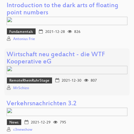
Introduction to the dark arts of floating
point numbers
Fundamentals
2021-12-28
826
Antonius Frie
Wirtschaft neu gedacht - die WTF
Kooperative eG
RemoteRheinRuhrStage
2021-12-30
807
MrSchizo
Verkehrsnachrichten 3.2
News
2021-12-29
795
c3newshow