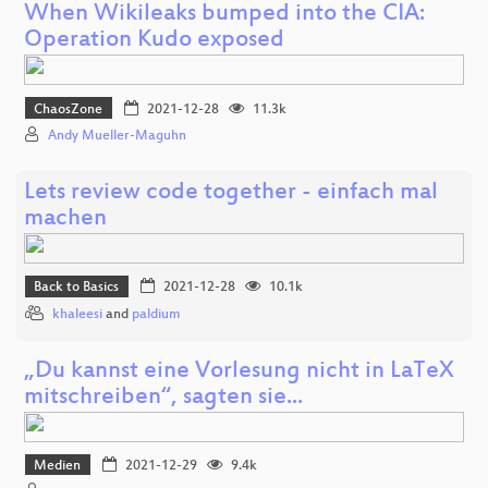
When Wikileaks bumped into the CIA:
Operation Kudo exposed
ChaosZone
2021-12-28
11.3k
Andy Mueller-Maguhn
Lets review code together - einfach mal
machen
Back to Basics
2021-12-28
10.1k
khaleesi
and
paldium
„Du kannst eine Vorlesung nicht in LaTeX
mitschreiben“, sagten sie...
Medien
2021-12-29
9.4k