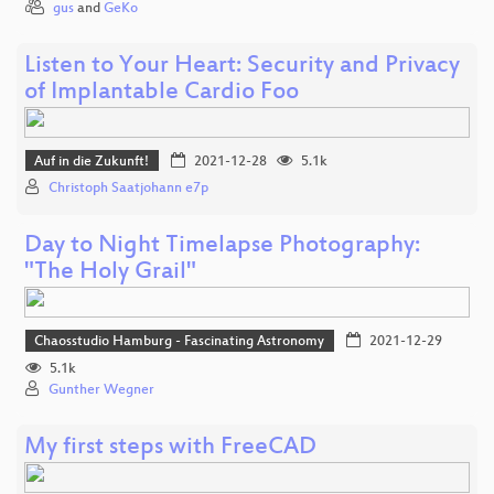
gus
and
GeKo
Listen to Your Heart: Security and Privacy
of Implantable Cardio Foo
Auf in die Zukunft!
2021-12-28
5.1k
Christoph Saatjohann e7p
Day to Night Timelapse Photography:
"The Holy Grail"
Chaosstudio Hamburg - Fascinating Astronomy
2021-12-29
5.1k
Gunther Wegner
My first steps with FreeCAD