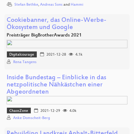
Stefan Bethke
,
Andreas Sons
and
Hammi
Cookiebanner, das Online-Werbe-
Ökosystem und Google
Preisträger BigBrotherAwards 2021
Digitalcourage
2021-12-28
4.1k
Rena Tangens
Inside Bundestag – Einblicke in das
netzpolitische Nähkästchen einer
Abgeordneten
ChaosZone
2021-12-29
4.0k
Anke Domscheit-Berg
Rebuilding Landkreis Anhalt-Bitterfeld