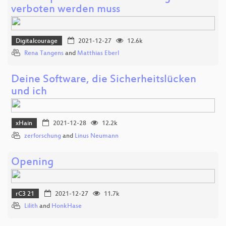
verboten werden muss
Digitalcourage
2021-12-27
12.6k
Rena Tangens
and
Matthias Eberl
Deine Software, die Sicherheitslücken
und ich
xHain
2021-12-28
12.2k
zerforschung
and
Linus Neumann
Opening
rC3 21
2021-12-27
11.7k
Lilith
and
HonkHase