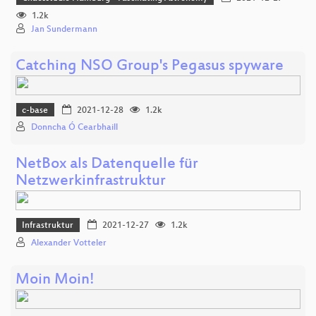
1.2k
Jan Sundermann
Catching NSO Group's Pegasus spyware
c-base
2021-12-28
1.2k
Donncha Ó Cearbhaill
NetBox als Datenquelle für
Netzwerkinfrastruktur
Infrastruktur
2021-12-27
1.2k
Alexander Votteler
Moin Moin!