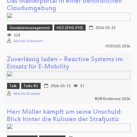
Das Masterportal in einer behördlichen
Cloudumgebung
Geodatenmanagement
HS2 (ZHG 010)
2026-03-25
324
Martin Scheinert
FOSSGIS 2026
Zuverlässig laden – Reactive Systems im
Einsatz für E-Mobility
Talk
Talks #2
2026-03-13
51
Martin Grotzke
BOB Konferenz 2026
Herr Müller kämpft um seine Unschuld:
Blick hinter die Kulissen der Strafjustiz