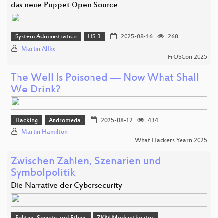
das neue Puppet Open Source
System Administration
HS 3
2025-08-16
268
Martin Alfke
FrOSCon 2025
The Well Is Poisoned — Now What Shall
We Drink?
Hacking
Andromeda
2025-08-12
434
Martin Hamilton
What Hackers Yearn 2025
Zwischen Zahlen, Szenarien und
Symbolpolitik
Die Narrative der Cybersecurity
Politics, Society and Ethics
ZKM Medientheater