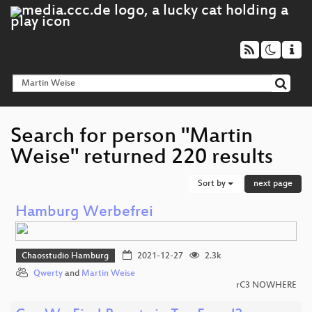
Search for person "Martin
Weise" returned 220 results
Sort by
next page
Hamburg Werbefrei
Chaosstudio Hamburg
2021-12-27
2.3k
Qwerty
and
Martin Weise
rC3 NOWHERE