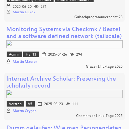
2025-06-20
271
Martin Dukek
Gulaschprogrammiernacht 23
Monitoring Systems via Checkmk / Beszel
and a software defined network (tailscale)
Admin
HS i13
2025-04-26
294
Martin Maurer
Grazer Linuxtage 2025
Internet Archive Scholar: Preserving the
scholarly record
Vortrag
V5
2025-03-23
111
Martin Czygan
Chemnitzer Linux-Tage 2025
Dumm gelaufen: Wie man Personendaten