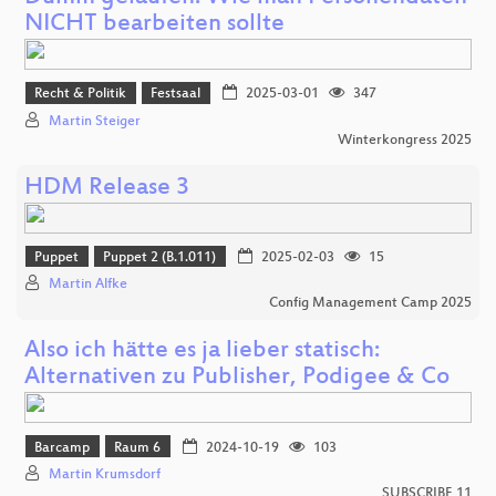
NICHT bearbeiten sollte
Recht & Politik
Festsaal
2025-03-01
347
Martin Steiger
Winterkongress 2025
HDM Release 3
Puppet
Puppet 2 (B.1.011)
2025-02-03
15
Martin Alfke
Config Management Camp 2025
Also ich hätte es ja lieber statisch:
Alternativen zu Publisher, Podigee & Co
Barcamp
Raum 6
2024-10-19
103
Martin Krumsdorf
SUBSCRIBE 11