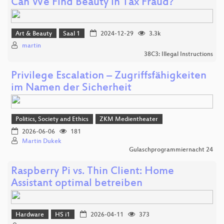
Can We Find Beauty in Tax Fraud?
Art & Beauty
Saal 1
2024-12-29
3.3k
martin
38C3: Illegal Instructions
Privilege Escalation – Zugriffsfähigkeiten
im Namen der Sicherheit
Politics, Society and Ethics
ZKM Medientheater
2026-06-06
181
Martin Dukek
Gulaschprogrammiernacht 24
Raspberry Pi vs. Thin Client: Home
Assistant optimal betreiben
Hardware
HS i1
2026-04-11
373