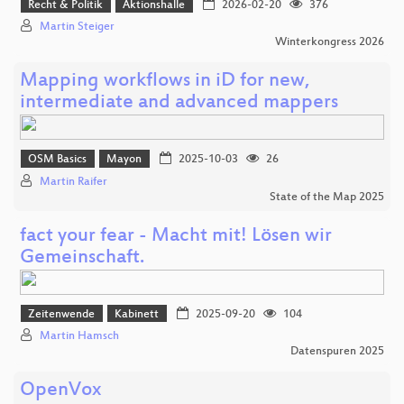
Recht & Politik
Aktionshalle
2026-02-20
376
Martin Steiger
Winterkongress 2026
Mapping workflows in iD for new,
intermediate and advanced mappers
OSM Basics
Mayon
2025-10-03
26
Martin Raifer
State of the Map 2025
fact your fear - Macht mit! Lösen wir
Gemeinschaft.
Zeitenwende
Kabinett
2025-09-20
104
Martin Hamsch
Datenspuren 2025
OpenVox