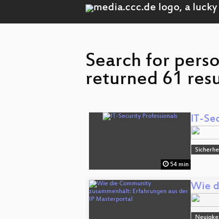
Search for perso
returned 61 resu
IT-Sec
Sicherhe
54 min
Wie d
Neuigkei