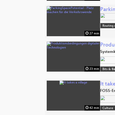
Parki
Routing 
27 min
Produ
Systemk
23 min
Bits & 
It tak
FOSS-En
42 min
Culture