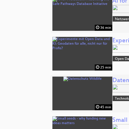
AI for
Netzwerk
36 min
Experi
Open Da
25 min
Daten
Technol
45 min
Small