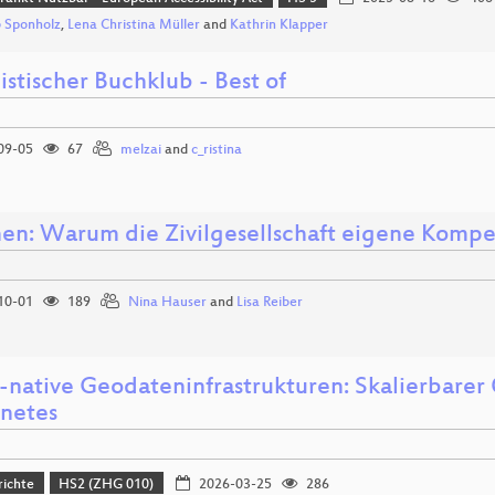
 Sponholz
,
Lena Christina Müller
and
Kathrin Klapper
stischer Buchklub - Best of
09-05
67
melzai
and
c_ristina
nen: Warum die Zivilgesellschaft eigene Komp
10-01
189
Nina Hauser
and
Lisa Reiber
-native Geodateninfrastrukturen: Skalierbare
netes
richte
HS2 (ZHG 010)
2026-03-25
286