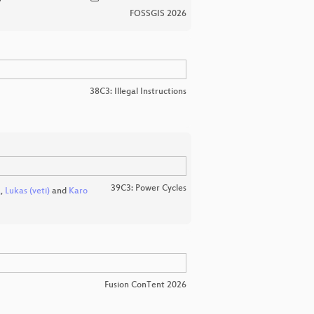
FOSSGIS 2026
38C3: Illegal Instructions
39C3: Power Cycles
a
,
Lukas (veti)
and
Karo
Fusion ConTent 2026