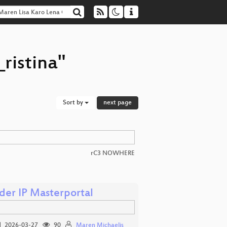
ristina"
Sort by
next page
rC3 NOWHERE
er IP Masterportal
2026-03-27
90
Maren Michaelis