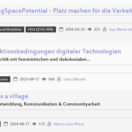
ngSpacePotential - Platz machen für die Verk
und Mobilität
HS4 (ZHG 008)
2026-03-25
221
Lisa-Marie Ja
ktionsbedingungen digitaler Technologien
ritik mit feministischen und dekolonialen…
Bäume
2023-08-17
568
Lena Ulbricht
es a village
twicklung, Kommunikation & Communityarbeit
2024-08-17
115
Marie-Lena Wiese