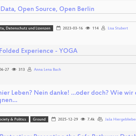
Data, Open Source, Open Berlin
ta, Datenschutz und Lizenzen
2023-03-16
114
Lisa Stubert
 Folded Experience - YOGA
06-27
313
Anna Lena Bach
hier Leben? Nein danke! …oder doch? Wie wir 
gnen…
ociety & Politics
Ground
2025-12-29
7.4k
Jaša Hiergebliebe