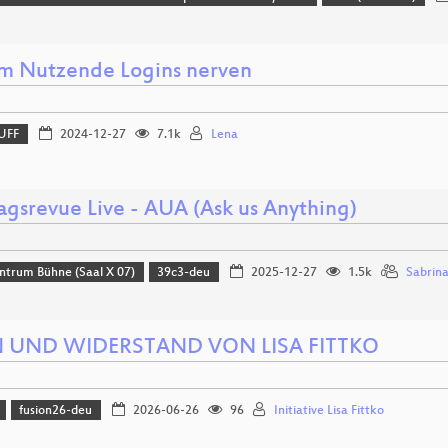
 Nutzende Logins nerven
UFF
2024-12-27
7.1k
Lena
agsrevue Live - AUA (Ask us Anything)
ntrum Bühne (Saal X 07)
39c3-deu
2025-12-27
1.5k
Sabrin
N UND WIDERSTAND VON LISA FITTKO
fusion26-deu
2026-06-26
96
Initiative Lisa Fittko