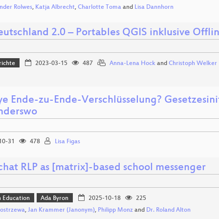
nder Rolwes
,
Katja Albrecht
,
Charlotte Toma
and
Lisa Dannhorn
utschland 2.0 – Portables QGIS inklusive Offl
richte
2023-03-15
487
Anna-Lena Hock
and
Christoph Welker
ye Ende-zu-Ende-Verschlüsselung? Gesetzesinit
nderswo
10-31
478
Lisa Figas
chat RLP as [matrix]-based school messenger
n Education
Ada Byron
2025-10-18
225
Kostrzewa
,
Jan Krammer (Janonym)
,
Philipp Monz
and
Dr. Roland Alton