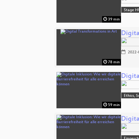
Stage H
39 min
Digita
2022-
78 min
Digita
Ethics, S
59 min
Digita
Eingesch