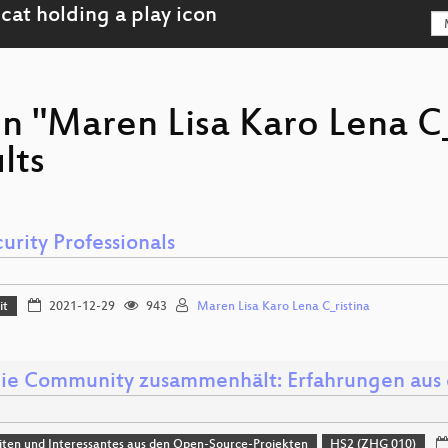
n "Maren Lisa Karo Lena C_
lts
urity Professionals
it
2021-12-29
943
Maren Lisa Karo Lena C_ristina
ie Community zusammenhält: Erfahrungen aus d
ten und Interessantes aus den Open-Source-Projekten
HS2 (ZHG 010)