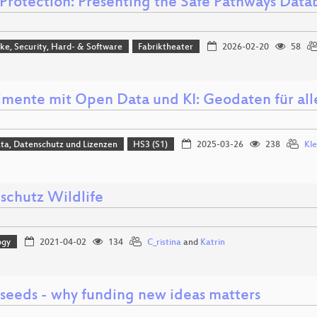
 Protection: Presenting the Safe Pathways Datab
e, Security, Hard- & Software
Fabriktheater
2026-02-20
58
mente mit Open Data und KI: Geodaten für alle,
ta, Datenschutz und Lizenzen
HS3 (S1)
2025-03-26
238
Kl
schutz Wildlife
ogy
2021-04-02
134
C_ristina
and
Katrin
 seeds - why funding new ideas matters