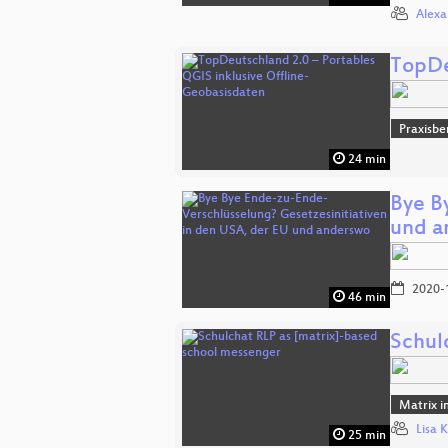
Alexa
TopDe
Praxisbe
24 min
Bye B
und a
2020-
46 min
Schul
Matrix i
Lisa 
25 min