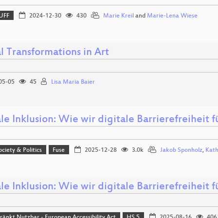
UFF
2024-12-30
430
Marie Kreil
and
Marie-Lena Wiese
l Transformations in Art
05-05
45
Lisa Maria Baier
le Inklusion: Wie wir digitale Barrierefreiheit 
ociety & Politics
Fuse
2025-12-28
3.0k
Jakob Sponholz
,
Kath
le Inklusion: Wie wir digitale Barrierefreiheit 
ränkt Nutzbar - European Accessibility Act
HS 5
2025-08-16
406