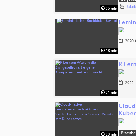
Jakob
55 min
Femini
2020-
18 min
R Ler
2022-
21 min
Cloud
Kuber
Praxisbe
23 min