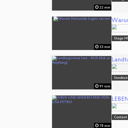
22 min
Warum
Stage H
33 min
Landt
Sendeze
91 min
LEBE
Content
78 min