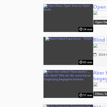
Open 
Open Da
24 min
Blind
2024-
83 min
Aber 
bege
Ethics, S
57 min