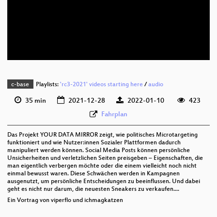
deu 1080p (webm)
deu 576p (mp4)
deu 576p (webm)
None
deu (todo)
c-base
Playlists:
'rc3-2021' videos starting here
/
audio
35 min
2021-12-28
2022-01-10
423
Fahrplan
Das Projekt YOUR DATA MIRROR zeigt, wie politisches Microtargeting
funktioniert und wie Nutzer:innen Sozialer Plattformen dadurch
manipuliert werden können. Social Media Posts können persönliche
Unsicherheiten und verletzlichen Seiten preisgeben – Eigenschaften, die
man eigentlich verbergen möchte oder die einem vielleicht noch nicht
einmal bewusst waren. Diese Schwächen werden in Kampagnen
ausgenutzt, um persönliche Entscheidungen zu beeinflussen. Und dabei
geht es nicht nur darum, die neuesten Sneakers zu verkaufen....
Ein Vortrag von viperflo und ichmagkatzen