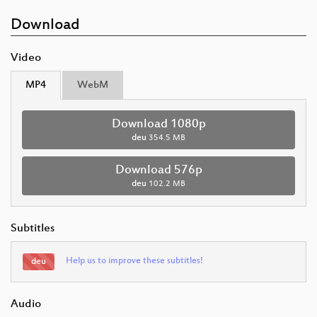
Download
Video
MP4
WebM
Download 1080p
deu
354.5 MB
Download 576p
deu
102.2 MB
Subtitles
Help us to improve these subtitles!
deu
Audio