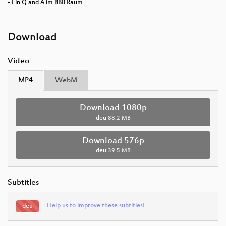
- Ein Q and A im BBB Raum
Download
Video
MP4
WebM
Download 1080p
deu
88.2 MB
Download 576p
deu
39.5 MB
Subtitles
Help us to improve these subtitles!
deu