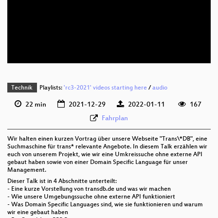
deu 1080p (webm)
deu 576p (mp4)
deu 576p (webm)
None
deu (todo)
Technik
Playlists:
'rc3-2021' videos starting here
/
audio
22 min
2021-12-29
2022-01-11
167
Fahrplan
Wir halten einen kurzen Vortrag über unsere Webseite "Trans\*DB", eine
Suchmaschine für trans* relevante Angebote. In diesem Talk erzählen wir
euch von unserem Projekt, wie wir eine Umkreissuche ohne externe API
gebaut haben sowie von einer Domain Specific Language für unser
Management.
Dieser Talk ist in 4 Abschnitte unterteilt:
- Eine kurze Vorstellung von transdb.de und was wir machen
- Wie unsere Umgebungssuche ohne externe API funktioniert
- Was Domain Specific Languages sind, wie sie funktionieren und warum
wir eine gebaut haben