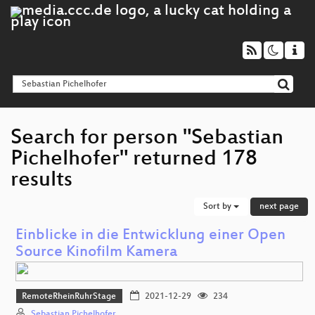
Search for person "Sebastian
Pichelhofer" returned 178
results
Sort by
next page
Einblicke in die Entwicklung einer Open
Source Kinofilm Kamera
RemoteRheinRuhrStage
2021-12-29
234
Sebastian Pichelhofer