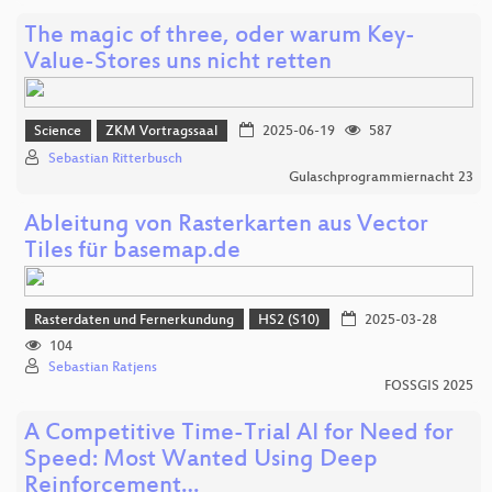
The magic of three, oder warum Key-
Value-Stores uns nicht retten
Science
ZKM Vortragssaal
2025-06-19
587
Sebastian Ritterbusch
Gulaschprogrammiernacht 23
Ableitung von Rasterkarten aus Vector
Tiles für basemap.de
Rasterdaten und Fernerkundung
HS2 (S10)
2025-03-28
104
Sebastian Ratjens
FOSSGIS 2025
A Competitive Time-Trial AI for Need for
Speed: Most Wanted Using Deep
Reinforcement…