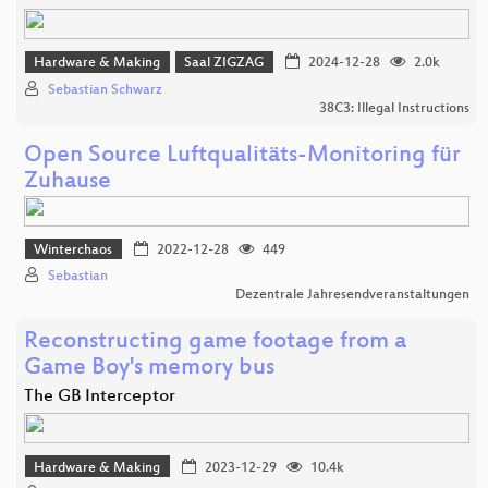
Hardware & Making
Saal ZIGZAG
2024-12-28
2.0k
Sebastian Schwarz
38C3: Illegal Instructions
Open Source Luftqualitäts-Monitoring für
Zuhause
Winterchaos
2022-12-28
449
Sebastian
Dezentrale Jahresendveranstaltungen
Reconstructing game footage from a
Game Boy's memory bus
The GB Interceptor
Hardware & Making
2023-12-29
10.4k