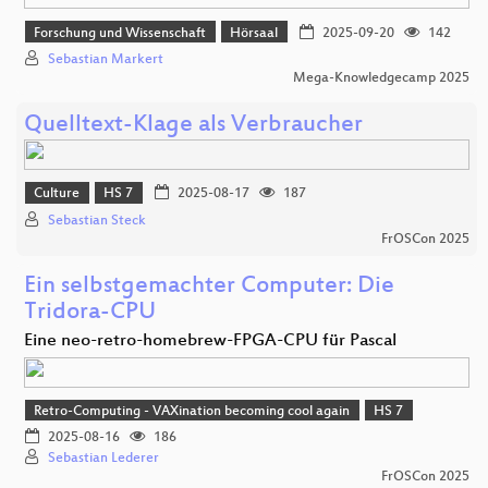
Forschung und Wissenschaft
Hörsaal
2025-09-20
142
Sebastian Markert
Mega-Knowledgecamp 2025
Quelltext-Klage als Verbraucher
Culture
HS 7
2025-08-17
187
Sebastian Steck
FrOSCon 2025
Ein selbstgemachter Computer: Die
Tridora-CPU
Eine neo-retro-homebrew-FPGA-CPU für Pascal
Retro-Computing - VAXination becoming cool again
HS 7
2025-08-16
186
Sebastian Lederer
FrOSCon 2025