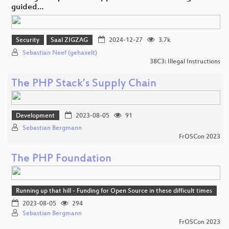
guided…
Security
Saal ZIGZAG
2024-12-27
3.7k
Sebastian Neef (gehaxelt)
38C3: Illegal Instructions
The PHP Stack’s Supply Chain
Development
2023-08-05
91
Sebastian Bergmann
FrOSCon 2023
The PHP Foundation
Running up that hill - Funding for Open Source in these difficult times
2023-08-05
294
Sebastian Bergmann
FrOSCon 2023