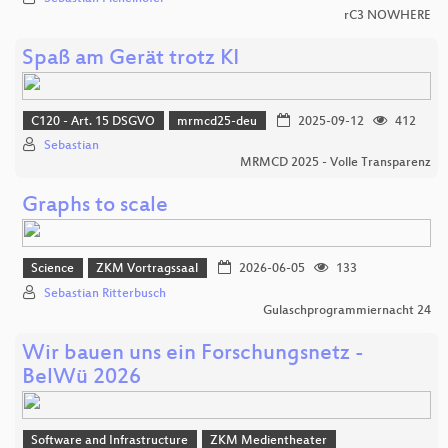
rC3 NOWHERE
Spaß am Gerät trotz KI
C120 - Art. 15 DSGVO
mrmcd25-deu
2025-09-12
412
Sebastian
MRMCD 2025 - Volle Transparenz
Graphs to scale
Science
ZKM Vortragssaal
2026-06-05
133
Sebastian Ritterbusch
Gulaschprogrammiernacht 24
Wir bauen uns ein Forschungsnetz -
BelWü 2026
Software and Infrastructure
ZKM Medientheater