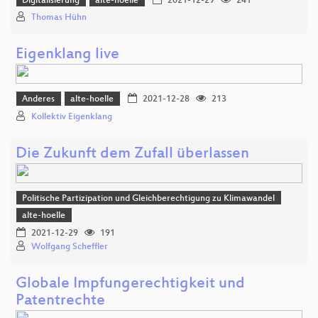
Digitalisierung
alte-hoelle
2021-12-29
241
Thomas Hühn
Eigenklang live
Anderes
alte-hoelle
2021-12-28
213
Kollektiv Eigenklang
Die Zukunft dem Zufall überlassen
Politische Partizipation und Gleichberechtigung zu Klimawandel
alte-hoelle
2021-12-29
191
Wolfgang Scheffler
Globale Impfungerechtigkeit und
Patentrechte