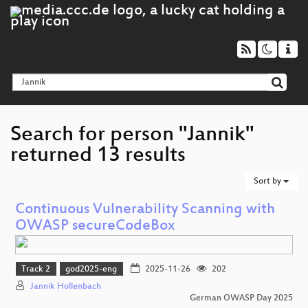
Search for person "Jannik"
returned 13 results
Sort by
Continuous Vulnerability Scanning with
OWASP secureCodeBox
Track 2
god2025-eng
2025-11-26
202
Jannik Hollenbach
German OWASP Day 2025