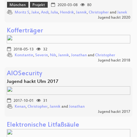
München
Projekt
2020-03-08
80
Moritz S
,
Jake
,
Andi
,
Julia
,
Hendrik
,
Jannik
,
Christopher
and
Janek
Jugend hackt 2020
Kofferträger
2018-05-13
32
Konstantin
,
Severin
,
Nils
,
Jannik
,
Jonathan
and
Christopher
Jugend hackt 2018
AIOSecurity
Jugend hackt Ulm 2017
2017-10-01
31
Kenan
,
Christopher
,
Jannik
and
Jonathan
Jugend hackt 2017
Elektronische Litfaßsäule