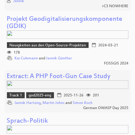
Jannik
rC3 NOWHERE
Projekt Geodigitalisierungskomponente
(GDIK)
Neuigkeiten aus den Open-Source-Projekten
2024-03-21
178
Kai Culemann
and
Jannik Günther
FOSSGIS 2024
Extract: A PHP Foot-Gun Case Study
Track 1
god2025-eng
2025-11-26
201
Jannik Hartung
,
Martin Johns
and
Simon Koch
German OWASP Day 2025
Sprach-Politik