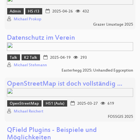
Admin
HS i13
2025-04-26
432
Michael Prokop
Grazer Linuxtage 2025
Datenschutz im Verein
Talk
K2 Talk
2025-04-19
293
Michael Stehmann
Easterhegg 2025: Unhandled Eggception
OpenStreetMap ist doch vollständig …
OpenStreetMap
HS1 (Aula)
2025-03-27
619
Michael Reichert
FOSSGIS 2025
QField Plugins - Beispiele und
Möglichkeiten