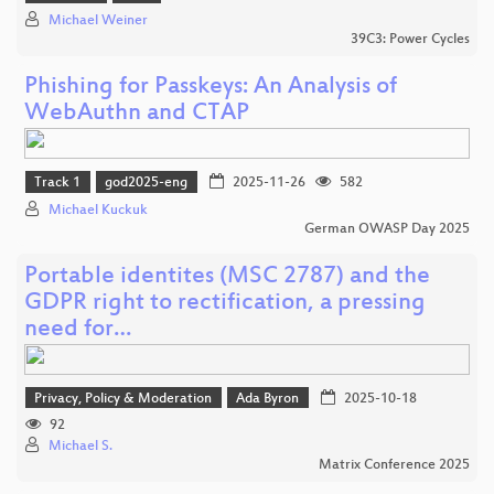
Michael Weiner
39C3: Power Cycles
Phishing for Passkeys: An Analysis of
WebAuthn and CTAP
Track 1
god2025-eng
2025-11-26
582
Michael Kuckuk
German OWASP Day 2025
Portable identites (MSC 2787) and the
GDPR right to rectification, a pressing
need for…
Privacy, Policy & Moderation
Ada Byron
2025-10-18
92
Michael S.
Matrix Conference 2025