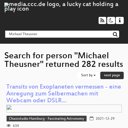
Search for person "Michael
Theusner" returned 282 results
Sort by
next page
Transits von Exoplaneten vermessen - eine
Anregung zum Selbermachen mit
Webcam oder DSLR…
Chaosstudio Hamburg - Fascinating Astronomy
2021-12-29
634