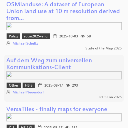
OSMlanduse: A dataset of European
Union land use at 10 m resolution derived
from…
Pulag
sotm2025-eng
2025-10-03
58
Michael Schultz
State of the Map 2025
Auf dem Weg zum universellen
Kommunikations-Client
Other
HS 8
2025-08-17
293
Michael Neuendorf
FrOSCon 2025
VersaTiles - finally maps for everyone
GIS
HS 1/2
2025-08-17
562