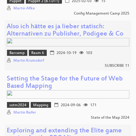
Puppet
Puppet 2 (B.1.011)
2025-02-03
15
Martin Alfke
Config Management Camp 2025
Also ich hätte es ja lieber statisch:
Alternativen zu Publisher, Podigee & Co
Barcamp
Raum 6
2024-10-19
103
Martin Krumsdorf
SUBSCRIBE 11
Setting the Stage for the Future of Web
Based Mapping
sotm2024
Mapping
2024-09-06
171
Martin Raifer
State of the Map 2024
Exploring and extending the Elite game