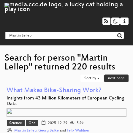
Search for person "Martin
Lellep" returned 220 results
Sort by
next page
What Makes Bike-Sharing Work?
Insights from 43 Million Kilometers of European Cycling
Data
Science
One
2025-12-29
5.9k
Martin Lellep
,
Georg Balke
and
Felix Waldner