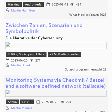
Hacking
Andromeda
2025-08-12
434
Martin Hamilton
What Hackers Yearn 2025
Zwischen Zahlen, Szenarien und
Symbolpolitik
Die Narrative der Cybersecurity
Politics, Society and Ethics
ZKM Medientheater
2025-06-20
271
Martin Dukek
Gulaschprogrammiernacht 23
Monitoring Systems via Checkmk / Beszel
and a software defined network (tailscale)
Admin
HS i13
2025-04-26
294
Martin Maurer