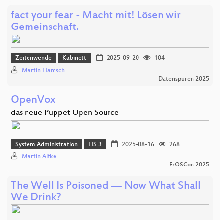
fact your fear - Macht mit! Lösen wir
Gemeinschaft.
Zeitenwende
Kabinett
2025-09-20
104
Martin Hamsch
Datenspuren 2025
OpenVox
das neue Puppet Open Source
System Administration
HS 3
2025-08-16
268
Martin Alfke
FrOSCon 2025
The Well Is Poisoned — Now What Shall
We Drink?