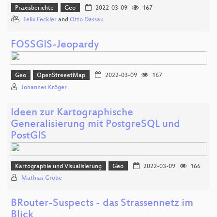
Praxisberichte
Geo
2022-03-09
167
Felix Feckler
and
Otto Dassau
FOSSGIS-Jeopardy
Geo
OpenStreeetMap
2022-03-09
167
Johannes Kröger
Ideen zur Kartographische
Generalisierung mit PostgreSQL und
PostGIS
Kartographie und Visualisierung
Geo
2022-03-09
166
Mathias Gröbe
BRouter-Suspects - das Strassennetz im
Blick