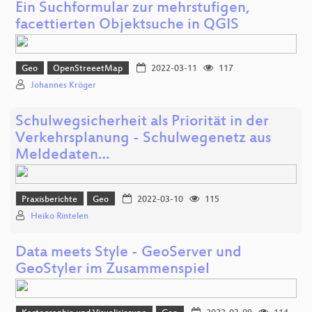
Ein Suchformular zur mehrstufigen,
facettierten Objektsuche in QGIS
Geo
OpenStreeetMap
2022-03-11
117
Johannes Kröger
Schulwegsicherheit als Priorität in der
Verkehrsplanung - Schulwegenetz aus
Meldedaten…
Praxisberichte
Geo
2022-03-10
115
Heiko Rintelen
Data meets Style - GeoServer und
GeoStyler im Zusammenspiel