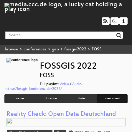
browse
conferences
geo
fossgis2022
FOSS
FOSSGIS 2022
FOSS
Full playlist:
Video
/
Audio
https://fossgis-konferenz.de/2022/
name
duration
date
view count
Reality Check: Open Data Deutschland