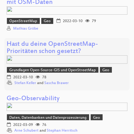
mit OSM-Daten
OpenStreetMap
Geo
2022-03-10
79
Mathias Gröbe
Hast du deine OpenStreetMap-
Prioritäten schon gesetzt?
Grundlagen Open-Source-GIS und OpenStreetMap
Geo
2022-03-10
78
Stefan Keller
and
Sascha Brawer
Geo-Observability
Daten, Datenbanken und Datenprozessierung
Geo
2022-03-09
76
Arne Schubert
and
Stephan Herritsch