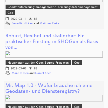
Geodatenforschungsmanagement / Forschungsdatenmanagement
Geo
2022-03-11
83
Benedikt Gräler
and
Matthes Rieke
Robust, flexibel und skalierbar: Ein
praktischer Einstieg in SHOGun als Basis
von…
Neuigkeiten aus den Open-Source-Projekten
Geo
2022-03-09
83
Marc Jansen
and
Daniel Koch
Mr. Map 1.0 - Wofür brauche ich eine
Geodaten- und Diensteregistry?
Neuigkeiten aus den Open-Source-Projekten
Geo