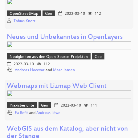
OpenStreetMap
Geo
2022-03-10
112
Tobias Knerr
Neues und Unbekanntes in OpenLayers
Neuigkeiten aus den Open-Source-Projekten
Geo
2022-03-10
112
Andreas Hocevar
and
Marc Jansen
Webmaps mit Lizmap Web Client
Praxisberichte
Geo
2022-03-10
111
Ea Refit
and
Andreas Löwe
WebGIS aus dem Katalog, aber nicht von
der Stange