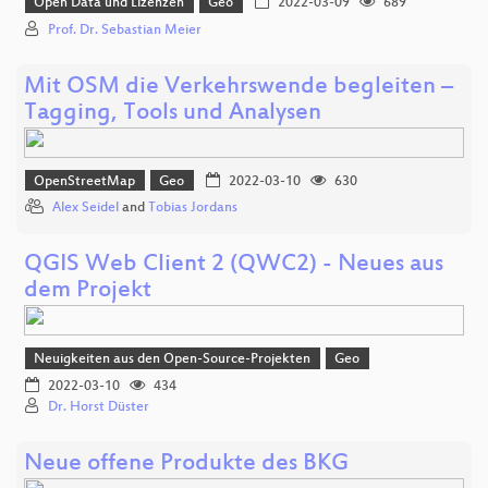
Open Data und Lizenzen
Geo
2022-03-09
689
Prof. Dr. Sebastian Meier
Mit OSM die Verkehrswende begleiten –
Tagging, Tools und Analysen
OpenStreetMap
Geo
2022-03-10
630
Alex Seidel
and
Tobias Jordans
QGIS Web Client 2 (QWC2) - Neues aus
dem Projekt
Neuigkeiten aus den Open-Source-Projekten
Geo
2022-03-10
434
Dr. Horst Düster
Neue offene Produkte des BKG