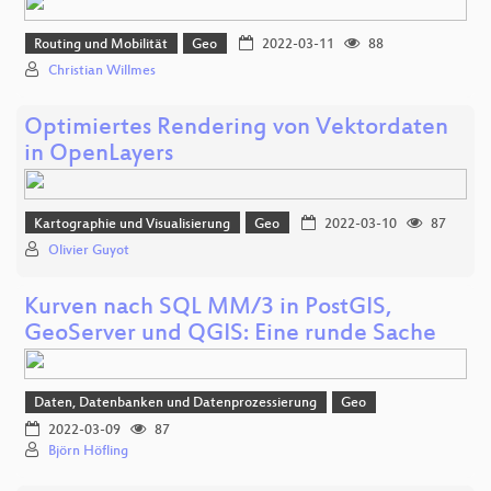
Routing und Mobilität
Geo
2022-03-11
88
Christian Willmes
Optimiertes Rendering von Vektordaten
in OpenLayers
Kartographie und Visualisierung
Geo
2022-03-10
87
Olivier Guyot
Kurven nach SQL MM/3 in PostGIS,
GeoServer und QGIS: Eine runde Sache
Daten, Datenbanken und Datenprozessierung
Geo
2022-03-09
87
Björn Höfling