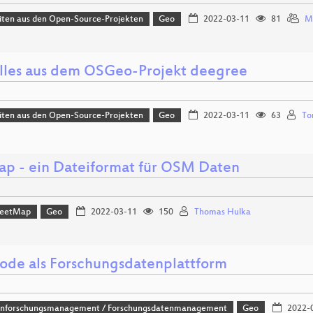
iten aus den Open-Source-Projekten
Geo
2022-03-11
81
M
lles aus dem OSGeo-Projekt deegree
iten aus den Open-Source-Projekten
Geo
2022-03-11
63
To
ap - ein Dateiformat für OSM Daten
reetMap
Geo
2022-03-11
150
Thomas Hulka
de als Forschungsdatenplattform
nforschungsmanagement / Forschungsdatenmanagement
Geo
2022-