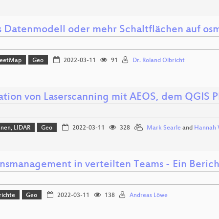
 Datenmodell oder mehr Schaltflächen auf os
reetMap
Geo
2022-03-11
91
Dr. Roland Olbricht
ation von Laserscanning mit AEOS, dem QGIS P
hnen, LIDAR
Geo
2022-03-11
328
Mark Searle
and
Hannah 
nsmanagement in verteilten Teams - Ein Bericht
richte
Geo
2022-03-11
138
Andreas Löwe