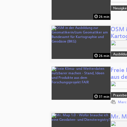
Neuigke
26 min
OSM i
Karto
Ausbildu
26 min
Freie
aus 
Praxisbe
31 min
Marc
Mr. M