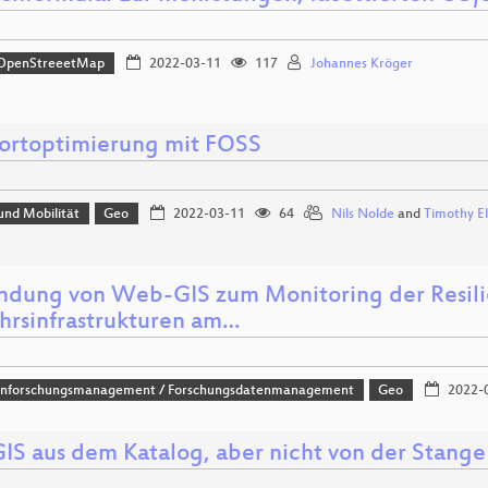
OpenStreeetMap
2022-03-11
117
Johannes Kröger
ortoptimierung mit FOSS
und Mobilität
Geo
2022-03-11
64
Nils Nolde
and
Timothy El
dung von Web-GIS zum Monitoring der Resilie
hrsinfrastrukturen am…
nforschungsmanagement / Forschungsdatenmanagement
Geo
2022-
S aus dem Katalog, aber nicht von der Stange