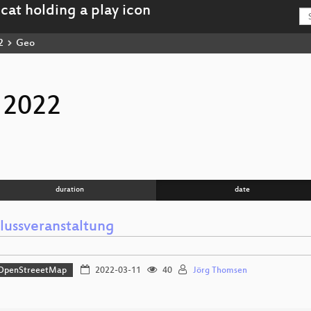
2
Geo
 2022
duration
date
lussveranstaltung
OpenStreeetMap
2022-03-11
40
Jörg Thomsen