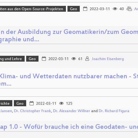
iten aus den Open-Source-Projekten
Geo
2022-03-11
40
An
n der Ausbildung zur Geomatikerin/zum Geom
graphie und…
ng und Lehre
Geo
2022-03-11
61
Joachim Eisenberg
 Klima- und Wetterdaten nutzbarer machen - S
dem…
richte
Geo
2022-03-11
125
 Jansen
,
Dr. Christopher Frank
,
Dr. Alexander Willner
and
Dr. Richard Figura
ap 1.0 - Wofür brauche ich eine Geodaten- und