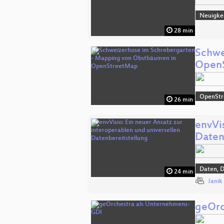
Neuigke
28 min
Schwe
Open
OpenSt
26 min
envVis
Daten
Daten, 
24 min
Jani
geOrc