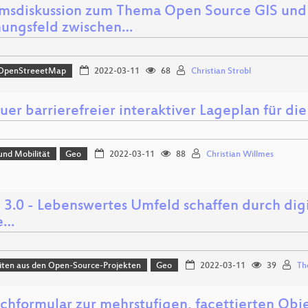
msdiskussion zum Thema Open Source GIS und
ungsfeld zwischen…
OpenStreeetMap
2022-03-11
68
Christian Strobl
uer barrierefreier interaktiver Lageplan für die
und Mobilität
Geo
2022-03-11
88
Christian Willmes
3.0 - Lebenswertes Umfeld schaffen durch digi
ie…
iten aus den Open-Source-Projekten
Geo
2022-03-11
39
Th
uchformular zur mehrstufigen, facettierten Obj