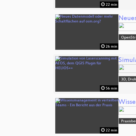
22 min
Neues
OpenSt
26 min
Simul
3D, Dro
56 min
Wisse
Praxisbe
22 min