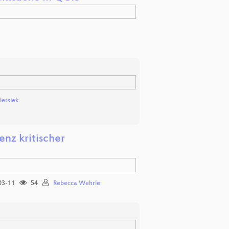
lersiek
nz kritischer
03-11
54
Rebecca Wehrle