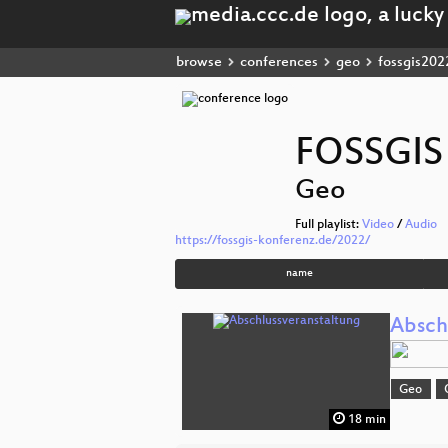
browse
conferences
geo
fossgis202
FOSSGIS
Geo
Full playlist:
Video
/
Audio
https://fossgis-konferenz.de/2022/
name
Absch
Geo
18 min