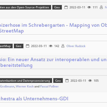
iten aus den Open-Source-Projekten
Geo
2022-03-11
111
F
izerhose im Schrebergarten - Mapping von O
StreetMap
reetMap
Geo
2022-03-11
142
Oliver Rudzick
io: Ein neuer Ansatz zur interoperablen und un
bereitstellung
Datenbanken und Datenprozessierung
Geo
2022-03-11
105
k Großmann
,
Werner Koch
and
Pascal Poßner
hestra als Unternehmens-GDI