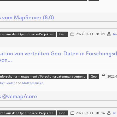
 vom MapServer (8.0)
iten aus den Open-Source-Projekten
Geo
2022-03-11
81
Jö
ration von verteilten Geo-Daten in Forschungsd
 von…
nforschungsmanagement / Forschungsdatenmanagement
Geo
2022-
ikt Gräler
and
Matthes Rieke
s @vcmap/core
iten aus den Open-Source-Projekten
Geo
2022-03-11
56
Be