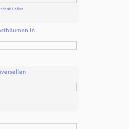
rederik Häfker
bstbäumen in
iversellen