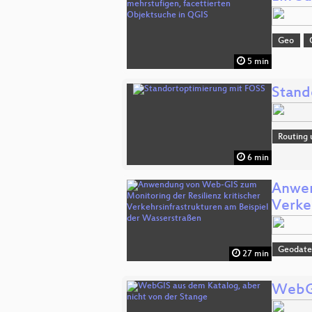
Geo
5 min
Stand
Routing 
6 min
Anwen
Verke
Geodate
27 min
WebGI