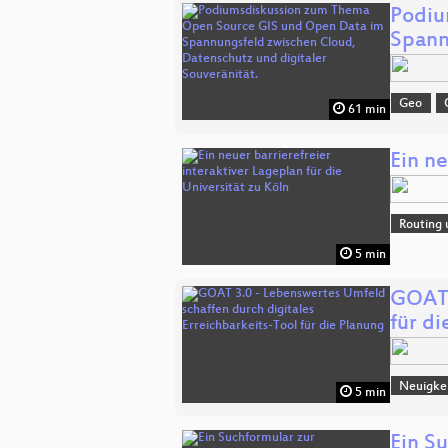
Podiu
Spann
Geo
61 min
Ein ne
Routing 
5 min
GOAT 
für d
Neuigke
5 min
Ein S