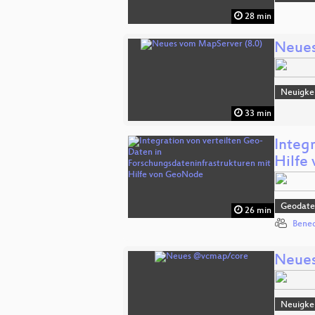
28 min
Neues
Neuigke
33 min
Integ
Hilfe
Geodate
26 min
Bened
Neue
Neuigke