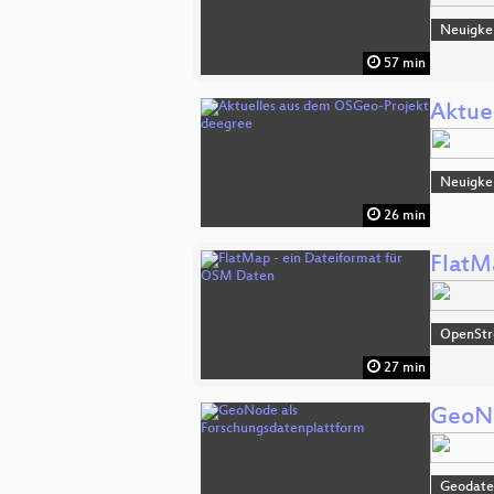
Neuigke
57 min
Aktue
Neuigke
26 min
FlatM
OpenSt
27 min
GeoNo
Geodate