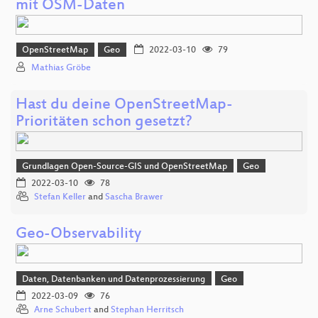
mit OSM-Daten
OpenStreetMap
Geo
2022-03-10
79
Mathias Gröbe
Hast du deine OpenStreetMap-
Prioritäten schon gesetzt?
Grundlagen Open-Source-GIS und OpenStreetMap
Geo
2022-03-10
78
Stefan Keller
and
Sascha Brawer
Geo-Observability
Daten, Datenbanken und Datenprozessierung
Geo
2022-03-09
76
Arne Schubert
and
Stephan Herritsch