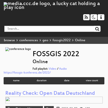
browse
conferences
geo
fossgis2022
Online
FOSSGIS 2022
Online
Full playlist:
Video
/
Audio
https://fossgis-konferenz.de/2022/
name
duration
date
view count
Reality Check: Open Data Deutschland