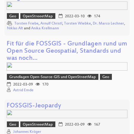
Geo
OpenStreeetMap
2022-03-10
174
Torsten Friebe
,
Arnulf Christl
,
Torsten Wiebke
,
Dr. Marco Lechner
,
Niklas Alt
and
Anika Krellmann
Fit für die FOSSGIS - Grundlagen rund um
Open Source Geospatial, Standards und
was noch…
Grundlagen Open-Source-GIS und OpenStreetMap
Geo
2022-03-09
170
Astrid Emde
FOSSGIS-Jeopardy
Geo
OpenStreeetMap
2022-03-09
167
Johannes Kröger