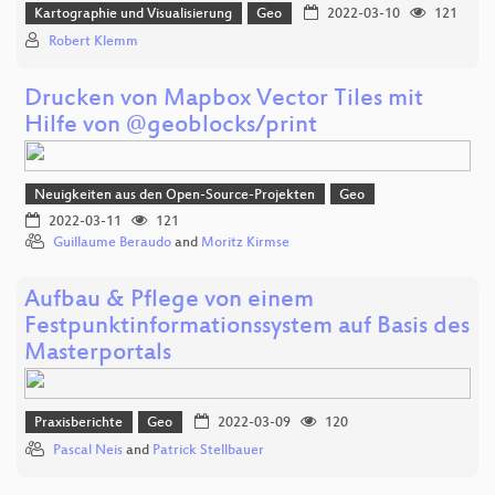
Kartographie und Visualisierung
Geo
2022-03-10
121
Robert Klemm
Drucken von Mapbox Vector Tiles mit
Hilfe von @geoblocks/print
Neuigkeiten aus den Open-Source-Projekten
Geo
2022-03-11
121
Guillaume Beraudo
and
Moritz Kirmse
Aufbau & Pflege von einem
Festpunktinformationssystem auf Basis des
Masterportals
Praxisberichte
Geo
2022-03-09
120
Pascal Neis
and
Patrick Stellbauer