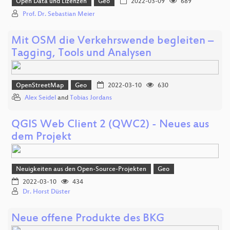
Open Data und Lizenzen
Geo
2022-03-09
689
Prof. Dr. Sebastian Meier
Mit OSM die Verkehrswende begleiten –
Tagging, Tools und Analysen
OpenStreetMap
Geo
2022-03-10
630
Alex Seidel
and
Tobias Jordans
QGIS Web Client 2 (QWC2) - Neues aus
dem Projekt
Neuigkeiten aus den Open-Source-Projekten
Geo
2022-03-10
434
Dr. Horst Düster
Neue offene Produkte des BKG