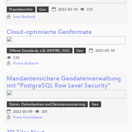
Praxisberichte
Geo
2022-03-10
225
Sven Burbeck
Cloud-optimierte Geoformate
Offene Standards, z.B. INSPIRE, OGC
Geo
2022-03-10
225
Pirmin Kalberer
Mandantensichere Geodatenverwaltung
mit "PostgreSQL Row Level Security"
Daten, Datenbanken und Datenprozessierung
Geo
2022-03-09
201
Franz Gusenbauer