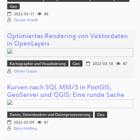
Geo
2022-03-11
88
Florian Hoedt
Optimiertes Rendering von Vektordaten
in OpenLayers
Kartographie und Visualisierung
Geo
2022-03-10
87
Olivier Guyot
Kurven nach SQL MM/3 in PostGIS,
GeoServer und QGIS: Eine runde Sache
Daten, Datenbanken und Datenprozessierung
Geo
2022-03-09
87
Björn Höfling