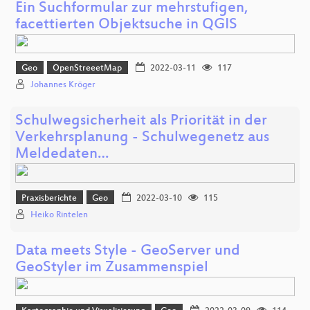
Ein Suchformular zur mehrstufigen,
facettierten Objektsuche in QGIS
Geo
OpenStreeetMap
2022-03-11
117
Johannes Kröger
Schulwegsicherheit als Priorität in der
Verkehrsplanung - Schulwegenetz aus
Meldedaten…
Praxisberichte
Geo
2022-03-10
115
Heiko Rintelen
Data meets Style - GeoServer und
GeoStyler im Zusammenspiel