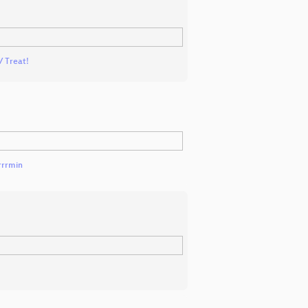
/ Treat!
rrrmin