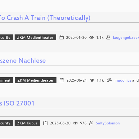
o Crash A Train (Theoretically)
curity
ZKM Medientheater
2025-06-20
1.1k
laugengebaec
zene Nachlese
inment
ZKM Medientheater
2025-06-21
1.1k
madonius
an
s ISO 27001
curity
ZKM Kubus
2025-06-20
978
SaltySolomon