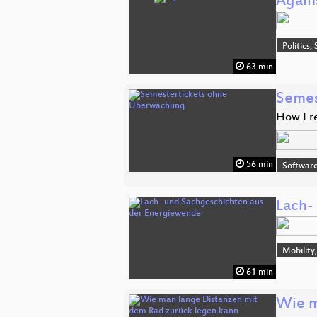
Again
Politics,
63 min
Semes
How I r
56 min
Software
Lach-
Mobility
61 min
Wie m