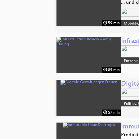
… und d
59 min
Mobility
Infra
Entropia
89 min
Digit
Politics,
57 min
Immut
Produkt