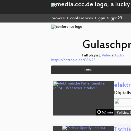
browse
conferences
gpn
gpn23
Gulaschp
Full playlist:
Video
/
Audio
https://entropia.de/GPN23
name
elekt
Digitali
62 min
Politics,
Tschüs