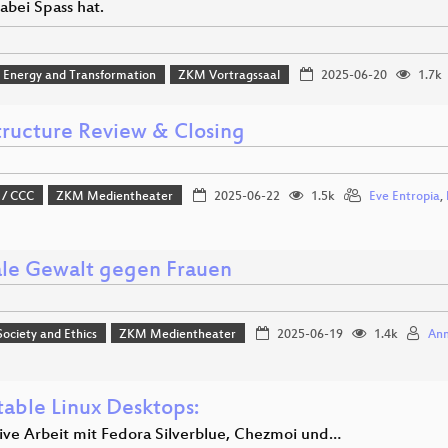
abei Spass hat.
, Energy and Transformation
ZKM Vortragssaal
2025-06-20
1.7k
structure Review & Closing
 / CCC
ZKM Medientheater
2025-06-22
1.5k
Eve Entropia
,
ale Gewalt gegen Frauen
 Society and Ethics
ZKM Medientheater
2025-06-19
1.4k
Ann
able Linux Desktops:
ive Arbeit mit Fedora Silverblue, Chezmoi und…