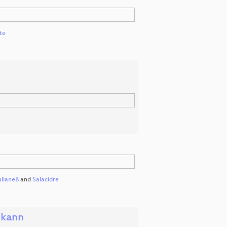
te
ulianeB
and
Salacidre
 kann