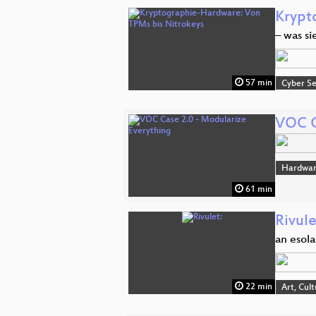
Krypt
– was s
57 min
Cyber Se
VOC C
Hardwar
61 min
Rivule
an esol
22 min
Art, Cul