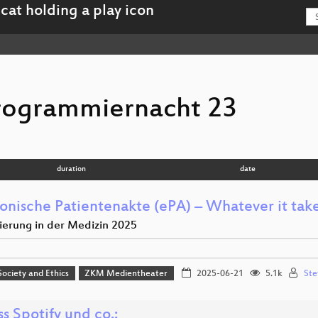
rogrammiernacht 23
duration
date
ronische Patientenakte (ePA) – Whatever it take
sierung in der Medizin 2025
 Society and Ethics
ZKM Medientheater
2025-06-21
5.1k
Ste
s Spotify und co.: