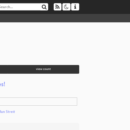
view count
s!
fan Streit