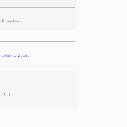
madonius
hexchen
and
avara
e Roth