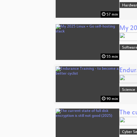
Hardwar
57 min
My 20
Software
55 min
Endur
Science
90 min
The cu
Cyber Se