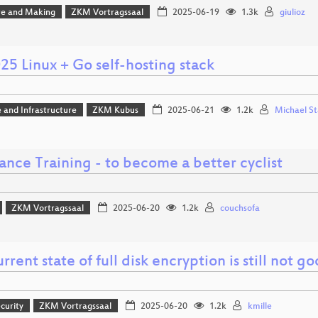
e and Making
ZKM Vortragssaal
2025-06-19
1.3k
giulioz
25 Linux + Go self-hosting stack
 and Infrastructure
ZKM Kubus
2025-06-21
1.2k
Michael St
ance Training - to become a better cyclist
ZKM Vortragssaal
2025-06-20
1.2k
couchsofa
rrent state of full disk encryption is still not g
curity
ZKM Vortragssaal
2025-06-20
1.2k
kmille