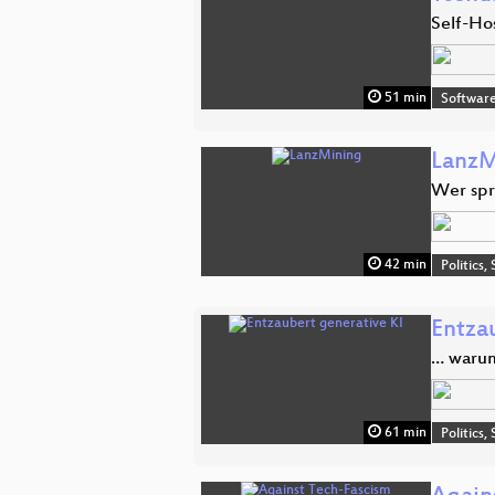
Self-Ho
51 min
Software
LanzM
Wer spr
42 min
Politics,
Entza
… warum 
61 min
Politics,