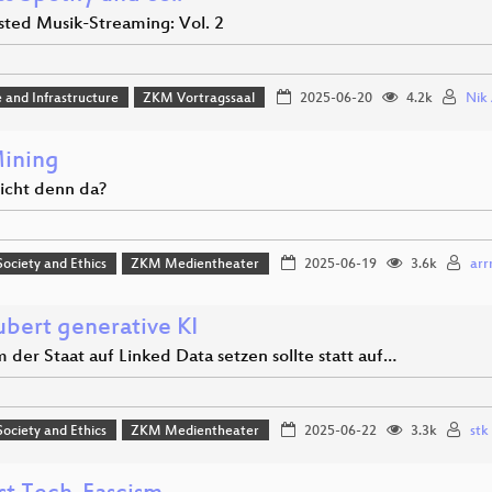
sted Musik-Streaming: Vol. 2
 and Infrastructure
ZKM Vortragssaal
2025-06-20
4.2k
Nik 
ining
icht denn da?
 Society and Ethics
ZKM Medientheater
2025-06-19
3.6k
arr
ubert generative KI
der Staat auf Linked Data setzen sollte statt auf…
 Society and Ethics
ZKM Medientheater
2025-06-22
3.3k
stk