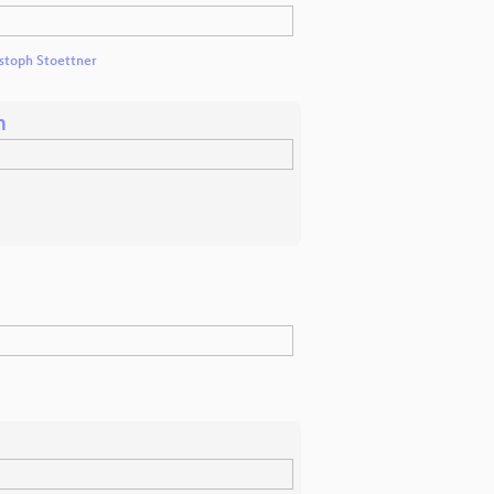
stoph Stoettner
n