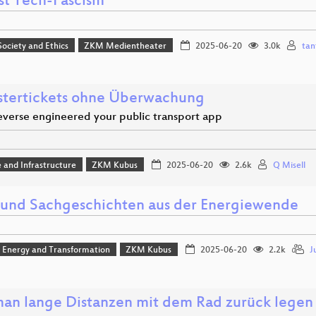
st Tech-Fascism
 Society and Ethics
ZKM Medientheater
2025-06-20
3.0k
tan
tertickets ohne Überwachung
everse engineered your public transport app
 and Infrastructure
ZKM Kubus
2025-06-20
2.6k
Q Misell
 und Sachgeschichten aus der Energiewende
, Energy and Transformation
ZKM Kubus
2025-06-20
2.2k
J
an lange Distanzen mit dem Rad zurück legen