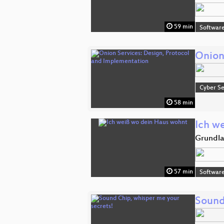
59 min
Software
Onion
Cyber Se
58 min
Ich w
Grundla
57 min
Software
Sound