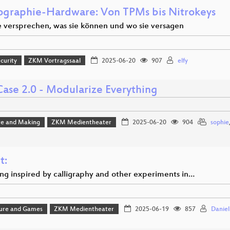
ographie-Hardware: Von TPMs bis Nitrokeys
ie versprechen, was sie können und wo sie versagen
curity
ZKM Vortragssaal
2025-06-20
907
elfy
ase 2.0 - Modularize Everything
e and Making
ZKM Medientheater
2025-06-20
904
sophie
t:
ang inspired by calligraphy and other experiments in…
ture and Games
ZKM Medientheater
2025-06-19
857
Daniel