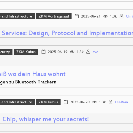
 and Infrastructure
ZKM Vortragssaal
2025-06-21
1.3k
Chri
 Services: Design, Protocol and Implementatio
curity
ZKM Kubus
2025-06-19
1.3k
cve
eiß wo dein Haus wohnt
gen zu Bluetooth-Trackern
 and Infrastructure
ZKM Kubus
2025-06-20
1.3k
LeaRain
 Chip, whisper me your secrets!