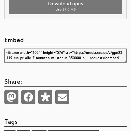
Download opus
deu
27.0 MB
Embed
Share:
Tags