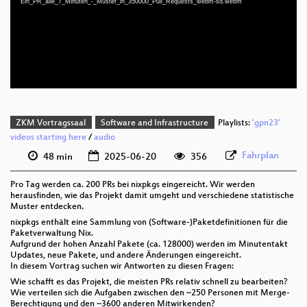
Ein_PR_alle_7_Minuten_-_Muster_in_350000_Pull_Requests_webm-sd.webm
deu 1080p (webm;codecs=av01)
deu 576p (mp4)
deu 576p (webm)
ZKM Vortragssaal
Software and Infrastructure
Playlists:
'gpn23'
videos starting here
/
audio
Fahrplan
48 min
2025-06-20
356
Pro Tag werden ca. 200 PRs bei nixpkgs eingereicht. Wir werden
herausfinden, wie das Projekt damit umgeht und verschiedene statistische
Muster entdecken.
nixpkgs enthält eine Sammlung von (Software-)Paketdefinitionen für die
Paketverwaltung Nix.
Aufgrund der hohen Anzahl Pakete (ca. 128000) werden im Minutentakt
Updates, neue Pakete, und andere Änderungen eingereicht.
In diesem Vortrag suchen wir Antworten zu diesen Fragen:
Wie schafft es das Projekt, die meisten PRs relativ schnell zu bearbeiten?
Wie verteilen sich die Aufgaben zwischen den ~250 Personen mit Merge-
Berechtigung und den ~3600 anderen Mitwirkenden?