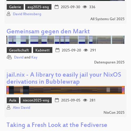
Galerie
asg2025-eng
2025-09-30
336
David Rheinsberg
All Systems Go! 2025
Gemeinsam gegen den Markt
Gesellschaft
Kabinett
2025-09-20
291
David
and
Kay
Datenspuren 2025
jail.nix - A library to easily jail your NixOS
derivations in Bubblewrap
Aula
nixcon2025-eng
2025-09-05
281
Alex David
NixCon 2025
Taking a Fresh Look at the Fediverse