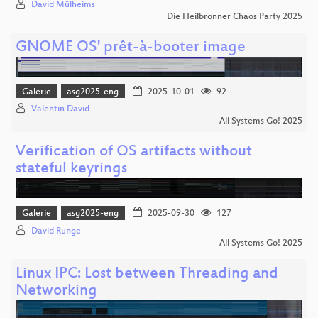
David Mülheims
Die Heilbronner Chaos Party 2025
GNOME OS' prêt-à-booter image
Galerie
asg2025-eng
2025-10-01
92
Valentin David
All Systems Go! 2025
Verification of OS artifacts without
stateful keyrings
Galerie
asg2025-eng
2025-09-30
127
David Runge
All Systems Go! 2025
Linux IPC: Lost between Threading and
Networking