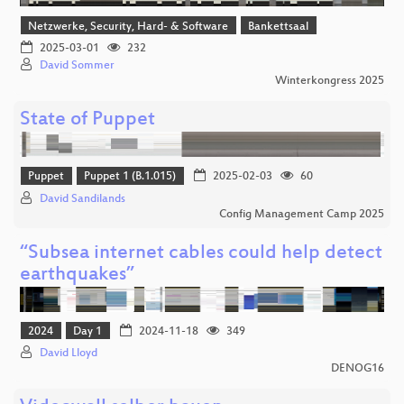
Netzwerke, Security, Hard- & Software
Bankettsaal
2025-03-01
232
David Sommer
Winterkongress 2025
State of Puppet
Puppet
Puppet 1 (B.1.015)
2025-02-03
60
David Sandilands
Config Management Camp 2025
“Subsea internet cables could help detect
earthquakes”
2024
Day 1
2024-11-18
349
David Lloyd
DENOG16