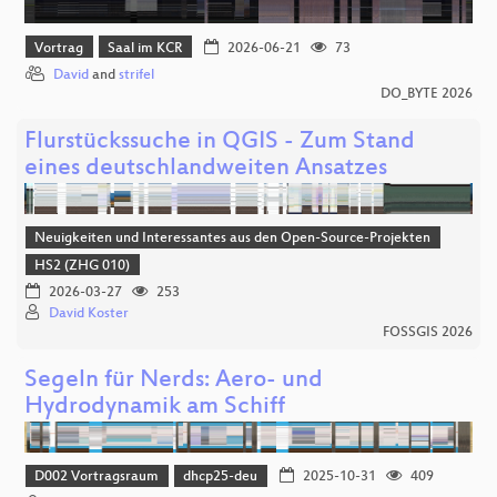
Vortrag
Saal im KCR
2026-06-21
73
David
and
strifel
DO_BYTE 2026
Flurstückssuche in QGIS - Zum Stand
eines deutschlandweiten Ansatzes
Neuigkeiten und Interessantes aus den Open-Source-Projekten
HS2 (ZHG 010)
2026-03-27
253
David Koster
FOSSGIS 2026
Segeln für Nerds: Aero- und
Hydrodynamik am Schiff
D002 Vortragsraum
dhcp25-deu
2025-10-31
409