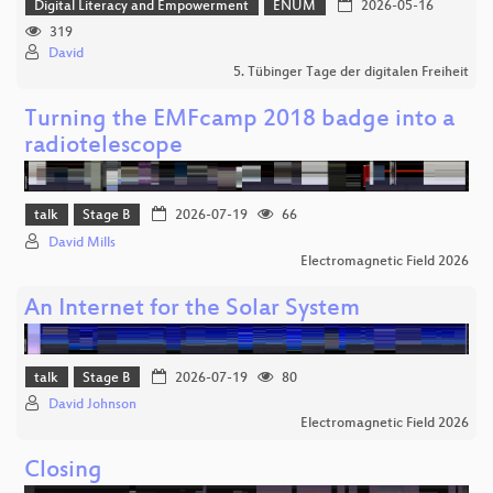
Digital Literacy and Empowerment
ENUM
2026-05-16
319
David
5. Tübinger Tage der digitalen Freiheit
Turning the EMFcamp 2018 badge into a
radiotelescope
talk
Stage B
2026-07-19
66
David Mills
Electromagnetic Field 2026
An Internet for the Solar System
talk
Stage B
2026-07-19
80
David Johnson
Electromagnetic Field 2026
Closing