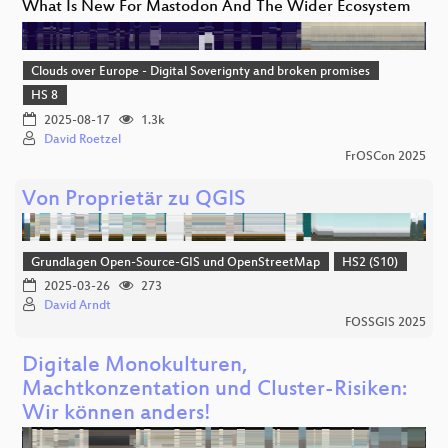
What Is New For Mastodon And The Wider Ecosystem
Clouds over Europe - Digital Soverignty and broken promises
HS 8
2025-08-17
1.3k
David Roetzel
FrOSCon 2025
Von Proprietär zu QGIS
Grundlagen Open-Source-GIS und OpenStreetMap
HS2 (S10)
2025-03-26
273
David Arndt
FOSSGIS 2025
Digitale Monokulturen,
Machtkonzentation und Cluster-Risiken:
Wir können anders!