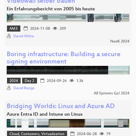
Videowall selber bauen
Ein Erfahrungsbericht von 2005 bis heute
AM3
2024-11-08
209
David Witte
NooK 2024
Boring infrastructure: Building a secure
signing environment
2024
Day 2
2024-09-26
1.3k
David Runge
All Systems Go! 2024
Bridging Worlds: Linux and Azure AD
Azure Entra ID and Intune on Linux
Cloud, Containers, Virtualization
2024-06-28
79