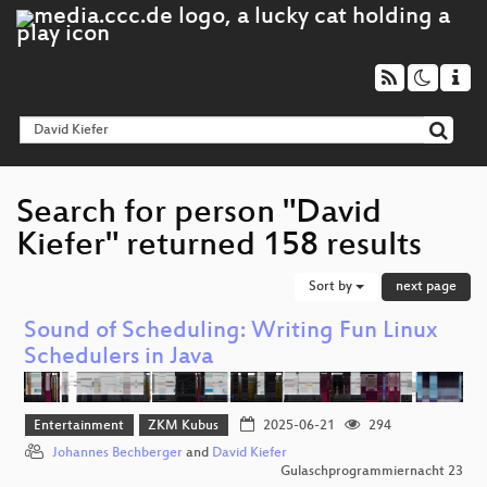
Search for person "David
Kiefer" returned 158 results
Sort by
next page
Sound of Scheduling: Writing Fun Linux
Schedulers in Java
Entertainment
ZKM Kubus
2025-06-21
294
Johannes Bechberger
and
David Kiefer
Gulaschprogrammiernacht 23