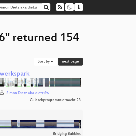
96" returned 154
Sort by
next page
twerkspark
Simon Dietz aka dietzi96
Gulaschprogrammiernacht 23
Bridging Bubbles