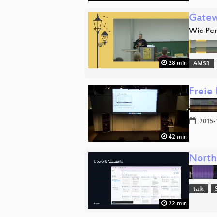
Gatew
Wie Pen
28 min
AMS3
Freie
2015-
42 min
North
talk
22 min