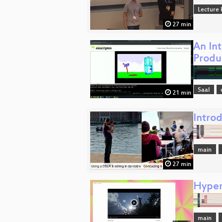
Lecture 
27 min
An In
Produ
Saal
21 min
Intro
main
27 min
Hyper
main