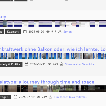
key
it
Kabinett
2025-09-20
917
Simon
kraftwerk ohne Balkon oder: wie ich lernte, Lo
ociety & Politics
2024-05-31
629
Simone aka. Salacidre
elatype: a journey through time and space
Stage C
2026-07-19
249
Tim Jacobs (aka mitxela)