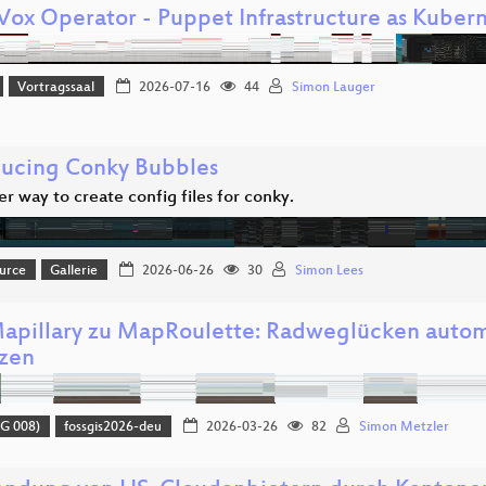
ox Operator - Puppet Infrastructure as Kuber
Vortragssaal
2026-07-16
44
Simon Lauger
ducing Conky Bubbles
r way to create config files for conky.
urce
Gallerie
2026-06-26
30
Simon Lees
apillary zu MapRoulette: Radweglücken autom
zen
G 008)
fossgis2026-deu
2026-03-26
82
Simon Metzler