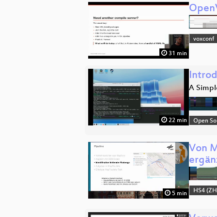
OpenV
voxconf
31 min
Intro
A Simple
22 min
Open So
Von M
ergän
HS4 (ZH
5 min