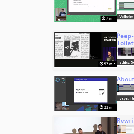
Wilhelm
7 min
Peep-
Toile
Ethics, S
57 min
About
Bayes T
22 min
Rewri