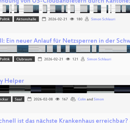
ndung von US-Cloudanbietern durch Kantone: 
Politik
Aktionshalle
2026-02-21
180
Simon Schlauri
l: Ein neuer Anlauf für Netzsperren in der Sch
Politik
Clubraum
2026-02-21
121
Simon Schlauri
cy Helper
eckar
Saal
2026-02-08
167
Colin
and
Simon
hnell ist das nächste Krankenhaus erreichbar? -