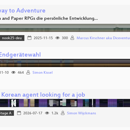
ay to Adventure
 and Paper RPGs die persönliche Entwicklung…
nook25-deu
2025-11-15
300
Marcus Kirschner aka Diceventu
 Endgerätewahl
11-10
464
Simon Kissel
 Korean agent looking for a job
Stage A
2026-07-17
1.2k
Simon Wijckmans