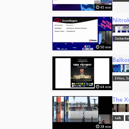
45 min
Nitro
Sicherhe
50 min
Balkon
Ethics, S
64 min
The X
talk
28 min