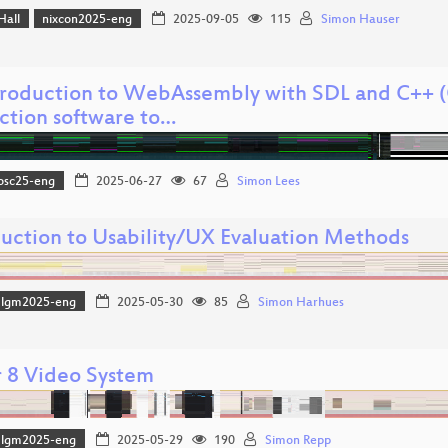
Hall
nixcon2025-eng
2025-09-05
115
Simon Hauser
troduction to WebAssembly with SDL and C++ (
ction software to…
osc25-eng
2025-06-27
67
Simon Lees
duction to Usability/UX Evaluation Methods
lgm2025-eng
2025-05-30
85
Simon Harhues
 8 Video System
lgm2025-eng
2025-05-29
190
Simon Repp