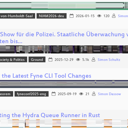
-von-Humboldt-Saal
NIAM2026-deu
2026-01-15
120
Simon
Show für die Polizei. Staatliche Überwachung
tten bis…
ociety & Politics
Ground
2025-12-29
5.1k
Simon Schultz
 the Latest Fyne CLI Tool Changes
heorem
fyneconf2025-eng
2025-09-19
21
Simon Dassow
ting the Hydra Queue Runner in Rust