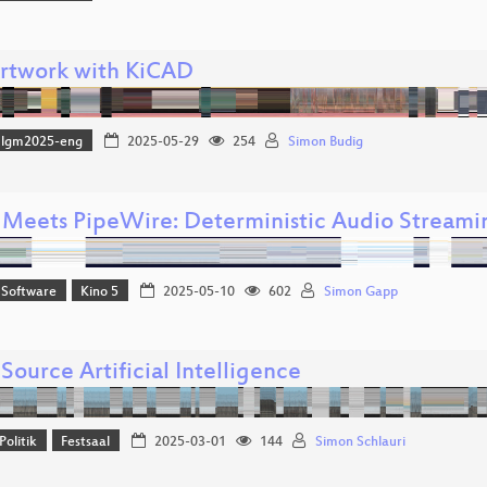
rtwork with KiCAD
lgm2025-eng
2025-05-29
254
Simon Budig
 Meets PipeWire: Deterministic Audio Streami
 Software
Kino 5
2025-05-10
602
Simon Gapp
ource Artificial Intelligence
Politik
Festsaal
2025-03-01
144
Simon Schlauri