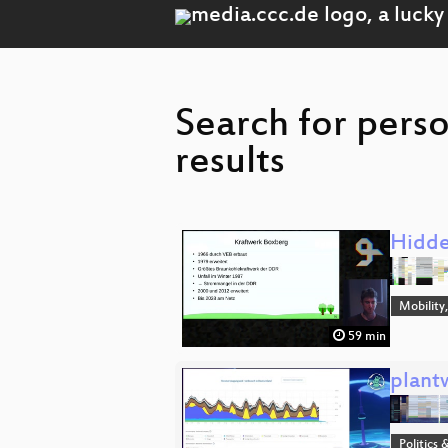
Search for pers
results
Hidde
Mobility
59 min
plant
Politics 