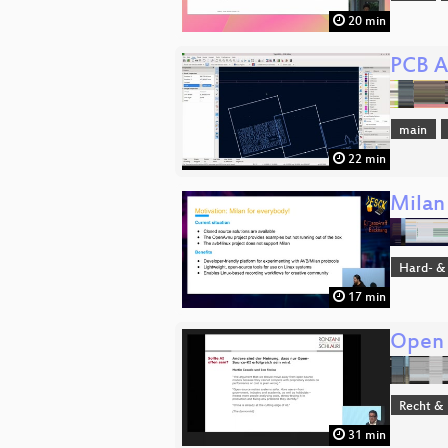
20 min
PCB A
main
22 min
Milan
Hard- &
17 min
Open S
Recht & 
31 min