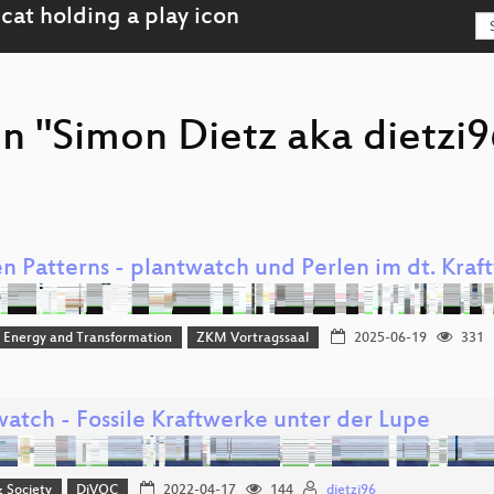
on "Simon Dietz aka dietzi
n Patterns - plantwatch und Perlen im dt. Kraf
, Energy and Transformation
ZKM Vortragssaal
2025-06-19
331
watch - Fossile Kraftwerke unter der Lupe
& Society
DiVOC
2022-04-17
144
dietzi96