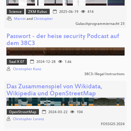
Science
ZKM Kubus
2025-06-19
414
Marvin
and
Christopher
Gulaschprogrammiernacht 23
Passwort - der heise security Podcast auf
dem 38C3
Saal X 07
2024-12-28
1.6k
Christopher Kunz
38C3: Illegal Instructions
Das Zusammenspiel von Wikidata,
Wikipedia und OpenStreetMap
OpenStreetMap
2024-03-22
104
Christopher Lorenz
FOSSGIS 2024