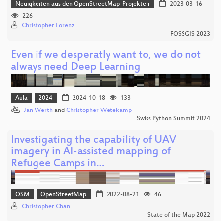
Neuigkeiten aus den OpenStreetMap-Projekten
2023-03-16
226
Christopher Lorenz
FOSSGIS 2023
Even if we desperatly want to, we do not
always need Deep Learning
Aula
2024
2024-10-18
133
Jan Werth
and
Christopher Wetekamp
Swiss Python Summit 2024
Investigating the capability of UAV
imagery in AI-assisted mapping of
Refugee Camps in…
OSM
OpenStreetMap
2022-08-21
46
Christopher Chan
State of the Map 2022