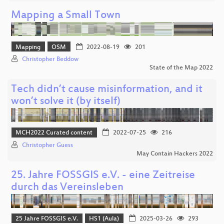
Mapping a Small Town
Mapping
OSM
2022-08-19
201
Christopher Beddow
State of the Map 2022
Tech didn’t cause misinformation, and it
won’t solve it (by itself)
MCH2022 Curated content
2022-07-25
216
Christopher Guess
May Contain Hackers 2022
25. Jahre FOSSGIS e.V. - eine Zeitreise
durch das Vereinsleben
25 Jahre FOSSGIS e.V.
HS1 (Aula)
2025-03-26
293