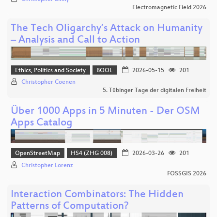
Electromagnetic Field 2026
The Tech Oligarchy’s Attack on Humanity
– Analysis and Call to Action
Ethics, Politics and Society
BOOL
2026-05-15
201
Christopher Coenen
5. Tübinger Tage der digitalen Freiheit
Über 1000 Apps in 5 Minuten - Der OSM
Apps Catalog
OpenStreetMap
HS4 (ZHG 008)
2026-03-26
201
Christopher Lorenz
FOSSGIS 2026
Interaction Combinators: The Hidden
Patterns of Computation?