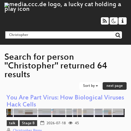
Search for person
"Christopher" returned 64
results
Sort by
next page
You Are Part Virus: How Biological Viruses
Hack Cells
talk
Stage B
2026-07-18
45
Christopher Binny