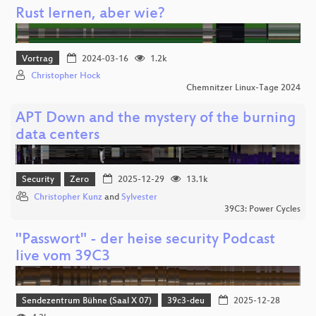
Rust lernen, aber wie?
Vortrag
2024-03-16
1.2k
Christopher Hock
Chemnitzer Linux-Tage 2024
APT Down and the mystery of the burning
data centers
Security
Zero
2025-12-29
13.1k
Christopher Kunz
and
Sylvester
39C3: Power Cycles
"Passwort" - der heise security Podcast
live vom 39C3
Sendezentrum Bühne (Saal X 07)
39c3-deu
2025-12-28