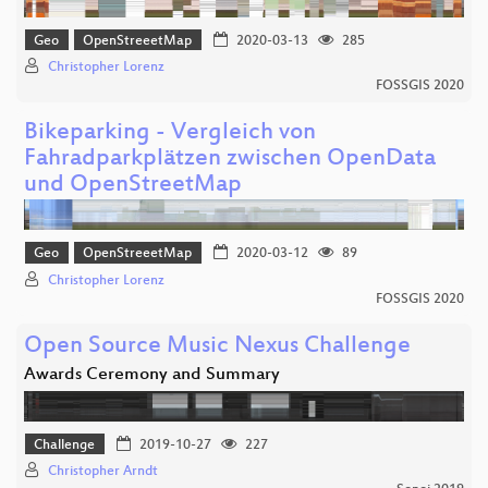
Geo
OpenStreeetMap
2020-03-13
285
Christopher Lorenz
FOSSGIS 2020
Bikeparking - Vergleich von
Fahradparkplätzen zwischen OpenData
und OpenStreetMap
Geo
OpenStreeetMap
2020-03-12
89
Christopher Lorenz
FOSSGIS 2020
Open Source Music Nexus Challenge
Awards Ceremony and Summary
Challenge
2019-10-27
227
Christopher Arndt