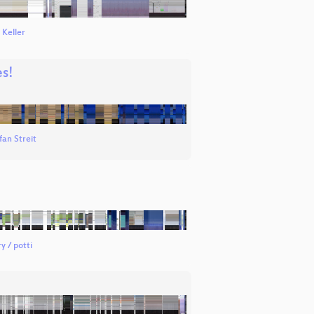
 Keller
s!
fan Streit
y / potti