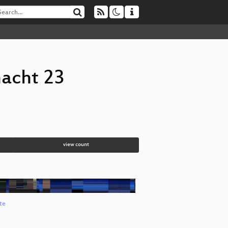
acht 23
view count
te