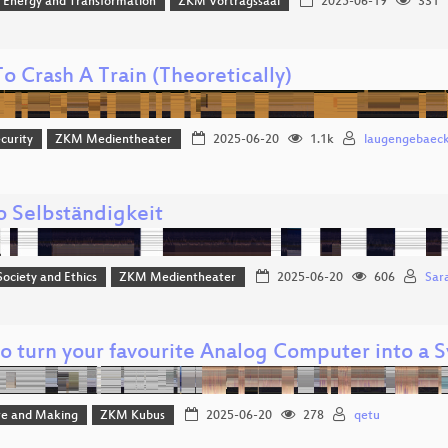
, Energy and Transformation
ZKM Vortragssaal
2025-06-19
331
o Crash A Train (Theoretically)
curity
ZKM Medientheater
2025-06-20
1.1k
laugengebaec
 Selbständigkeit
 Society and Ethics
ZKM Medientheater
2025-06-20
606
Sar
o turn your favourite Analog Computer into a S
e and Making
ZKM Kubus
2025-06-20
278
qetu