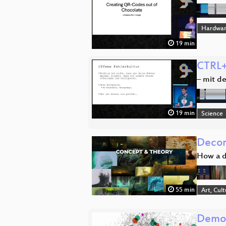
Hardwar
19 min
CTRL+
– mit d
19 min
Science
Decon
How a d
55 min
Art, Cul
Demos