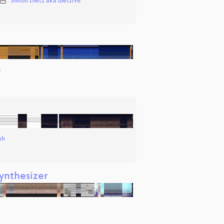
Simon Dietz aka dietzi96
k
ah
ynthesizer