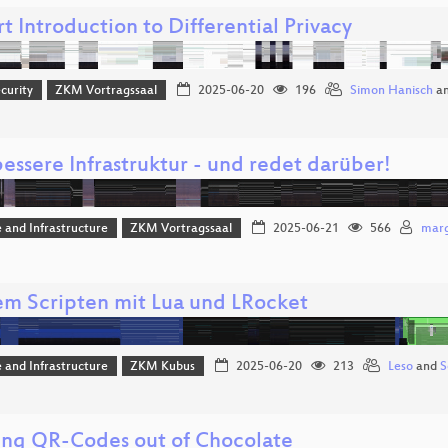
t Introduction to Differential Privacy
curity
ZKM Vortragssaal
2025-06-20
196
Simon Hanisch
a
essere Infrastruktur - und redet darüber!
 and Infrastructure
ZKM Vortragssaal
2025-06-21
566
mar
m Scripten mit Lua und LRocket
 and Infrastructure
ZKM Kubus
2025-06-20
213
Leso
and
S
ing QR-Codes out of Chocolate