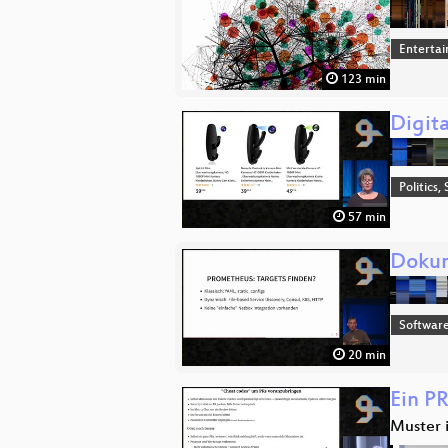
Enterta
123 min
Digit
Politics,
57 min
Dokum
Software
20 min
Ein PR
Muster 