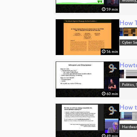
Mobility
59 min
How T
Cyber Se
56 min
Howto
Politics,
60 min
How t
Hardwar
49 min