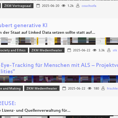
ZKM Vortragssaal
2025-06-20
1.2k
couchsofa
ubert generative KI
der Staat auf Linked Data setzen sollte statt auf…
 Society and Ethics
ZKM Medientheater
2025-06-22
3.3k
stk
Eye-Tracking für Menschen mit ALS – Projektvo
lities"
e and Making
ZKM Medientheater
2025-06-22
180
frischle
REUSE:
e Lizenz- und Quellenverwaltung für…