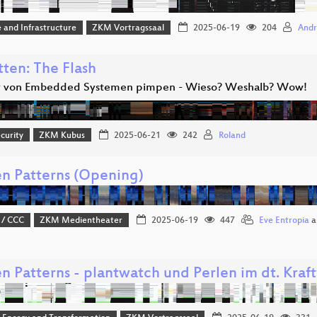
 and Infrastructure
ZKM Vortragssaal
2025-06-19
204
Andr
tten: The Flash
y von Embedded Systemen pimpen - Wieso? Weshalb? Wow!
curity
ZKM Kubus
2025-06-21
242
Roland
n Patterns (Opening)
 / CCC
ZKM Medientheater
2025-06-19
447
Eve Entropia
a
n Patterns - plantwatch und Perlen im dt. Kraf