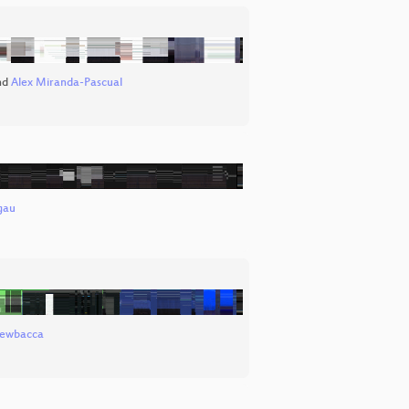
nd
Alex Miranda-Pascual
gau
ewbacca