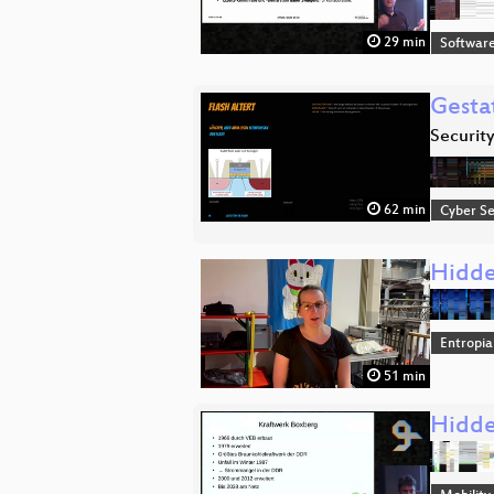
29 min
Software
Gesta
Securit
62 min
Cyber Se
Hidde
Entropia
51 min
Hidde