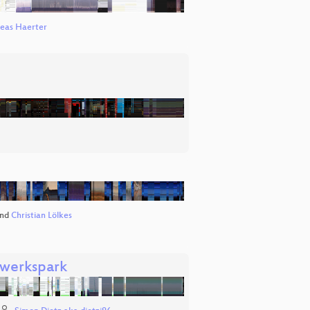
eas Haerter
nd
Christian Lölkes
twerkspark