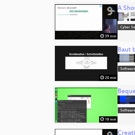
A Shor
Cyber Se
39 min
Baut b
Software
20 min
Beque
Software
18 min
Creat