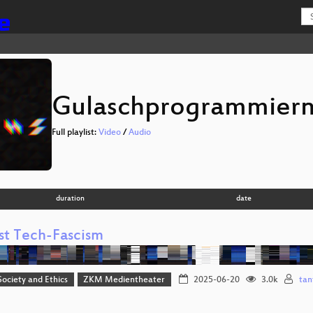
Gulaschprogrammiern
Full playlist:
Video
/
Audio
duration
date
st Tech-Fascism
 Society and Ethics
ZKM Medientheater
2025-06-20
3.0k
tan