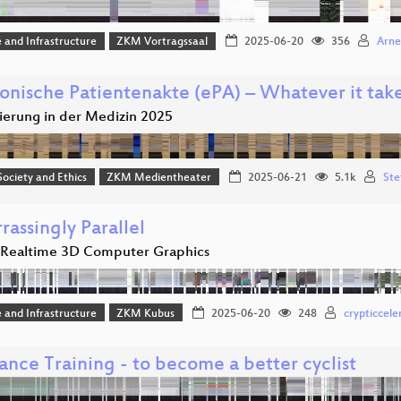
 and Infrastructure
ZKM Vortragssaal
2025-06-20
356
Arne
ronische Patientenakte (ePA) – Whatever it take
sierung in der Medizin 2025
 Society and Ethics
ZKM Medientheater
2025-06-21
5.1k
Ste
assingly Parallel
o Realtime 3D Computer Graphics
 and Infrastructure
ZKM Kubus
2025-06-20
248
crypticceler
ance Training - to become a better cyclist