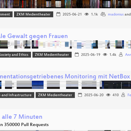
inment
ZKM Medientheater
2025-06-21
1.1k
madonius
an
ale Gewalt gegen Frauen
 Society and Ethics
ZKM Medientheater
2025-06-19
1.4k
Ann
entationsgetriebenes Monitoring mit NetBox
 and Infrastructure
ZKM Medientheater
2025-06-20
410
Fe
 alle 7 Minuten
in 350000 Pull Requests