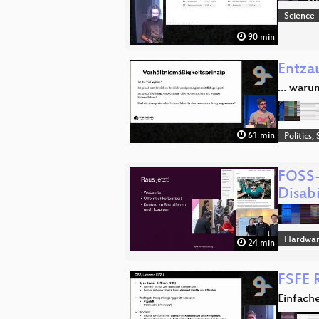
Science
90 min
Entza
… warum 
61 min
Politics,
FOSS-
Disabi
Hardwar
24 min
FSFE 
Einfach