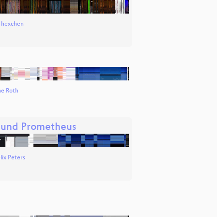
d
hexchen
e Roth
 und Prometheus
lix Peters