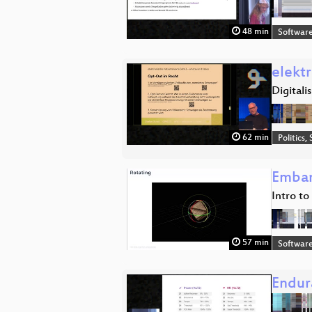
48 min
Software
elekt
Digitali
62 min
Politics,
Embarr
Intro t
57 min
Software
Endur