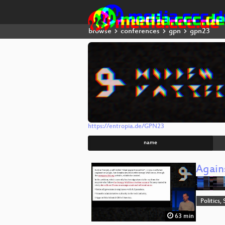
browse
conferences
gpn
gpn23
https://entropia.de/GPN23
name
Again
Politics,
63 min