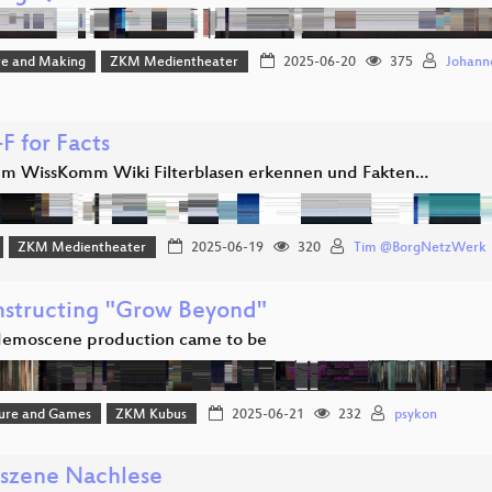
e and Making
ZKM Medientheater
2025-06-20
375
Johann
F for Facts
em WissKomm Wiki Filterblasen erkennen und Fakten…
ZKM Medientheater
2025-06-19
320
Tim @BorgNetzWerk
structing "Grow Beyond"
emoscene production came to be
ture and Games
ZKM Kubus
2025-06-21
232
psykon
zene Nachlese