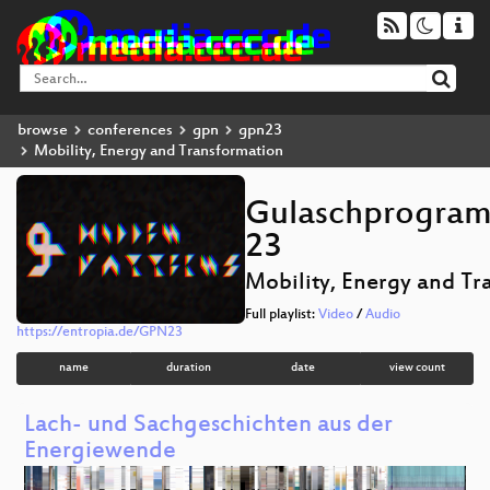
browse
conferences
gpn
gpn23
Mobility, Energy and Transformation
Gulaschprogram
23
Mobility, Energy and Tr
Full playlist:
Video
/
Audio
https://entropia.de/GPN23
name
duration
date
view count
Lach- und Sachgeschichten aus der
Energiewende