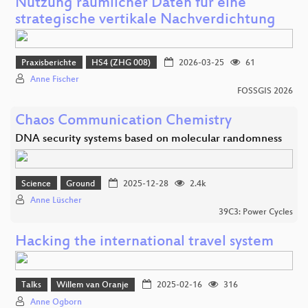
Nutzung räumlicher Daten für eine
strategische vertikale Nachverdichtung
Praxisberichte
HS4 (ZHG 008)
2026-03-25
61
Anne Fischer
FOSSGIS 2026
Chaos Communication Chemistry
DNA security systems based on molecular randomness
Science
Ground
2025-12-28
2.4k
Anne Lüscher
39C3: Power Cycles
Hacking the international travel system
Talks
Willem van Oranje
2025-02-16
316
Anne Ogborn