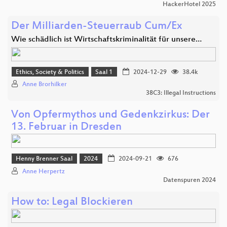
HackerHotel 2025
Der Milliarden-Steuerraub Cum/Ex
Wie schädlich ist Wirtschaftskriminalität für unsere…
Ethics, Society & Politics
Saal 1
2024-12-29
38.4k
Anne Brorhilker
38C3: Illegal Instructions
Von Opfermythos und Gedenkzirkus: Der
13. Februar in Dresden
Henny Brenner Saal
2024
2024-09-21
676
Anne Herpertz
Datenspuren 2024
How to: Legal Blockieren