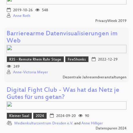
2019-10-26
548
Anne Roth
PrivacyWeek 2019
Barrierearme Datenvisualisierungen im
Web
R3S - Remote Rhein Ruhr Stage
FireShonks
2022-12-29
249
Anne-Victoria Meyer
Dezentrale Jahresendveranstaltungen
Digital Fight Club - Was hat das Netz je
Gutes für uns getan?
Kleiner Saal
2024
2024-09-20
90
Medienkulturzentrum Dresden e.V.
and
Anne Hilliger
Datenspuren 2024