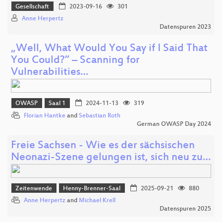
Gesellschaft
2023-09-16
301
Anne Herpertz
Datenspuren 2023
„Well, What Would You Say if I Said That
You Could?” – Scanning for
Vulnerabilities…
OWASP
Saal 1
2024-11-13
319
Florian Hantke
and
Sebastian Roth
German OWASP Day 2024
Freie Sachsen - Wie es der sächsischen
Neonazi-Szene gelungen ist, sich neu zu…
Zeitenwende
Henny-Brenner-Saal
2025-09-21
880
Anne Herpertz
and
Michael Krell
Datenspuren 2025