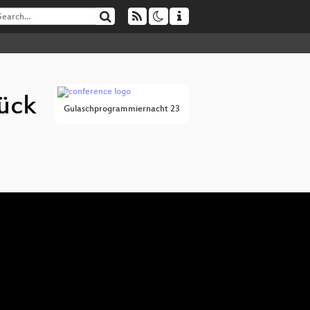
ück
Gulaschprogrammiernacht 23