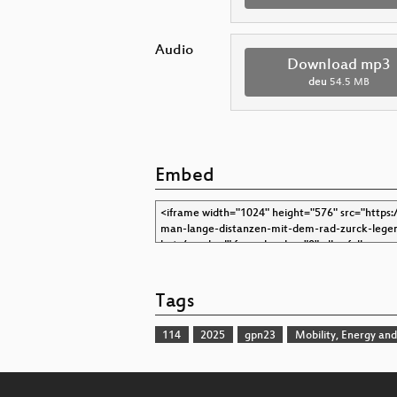
Audio
Download mp3
deu
54.5 MB
Embed
Tags
114
2025
gpn23
Mobility, Energy an