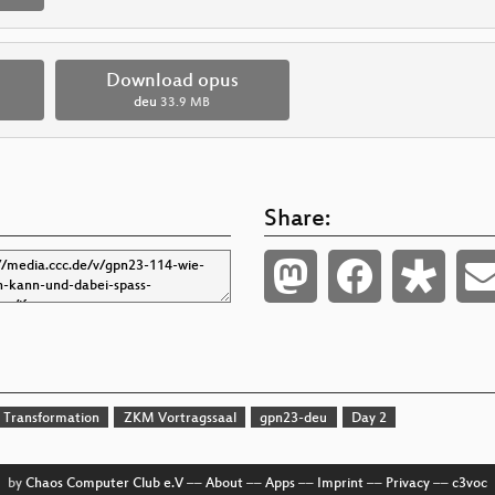
Download opus
deu
33.9 MB
Share:
d Transformation
ZKM Vortragssaal
gpn23-deu
Day 2
by
Chaos Computer Club e.V
––
About
––
Apps
––
Imprint
––
Privacy
––
c3voc