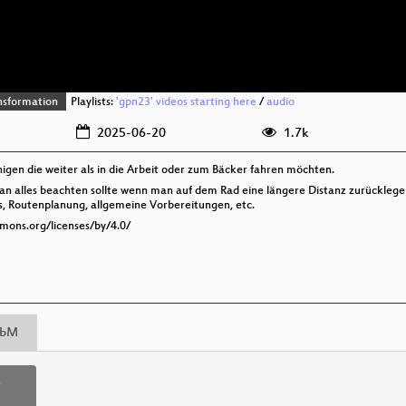
nsformation
Playlists:
'gpn23' videos starting here
/
audio
2025-06-20
1.7k
enigen die weiter als in die Arbeit oder zum Bäcker fahren möchten.
n alles beachten sollte wenn man auf dem Rad eine längere Distanz zurücklegen
s, Routenplanung, allgemeine Vorbereitungen, etc.
mmons.org/licenses/by/4.0/
bM
p