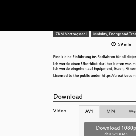
ZKM Vortragssaal
Mobility, Energy and Tra
59 min
Eine kleine Einführung ins Radfahren für all diej
Ich werde einen Überblick darüber bieten was ma
Ich werde eingehen auf Equipment, Essen, Fitnes
Licensed to the public under https://creativeco
Download
Video
AV1
MP4
We
Download 1080
deu
321.8 MB