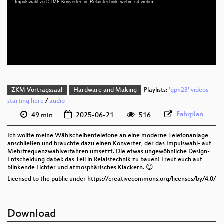
Impulswahl-zu-DTMF-Konverter_in_Relaistechnik_webm-sd.webm
deu 1080p (webm;codecs=av01)
deu 576p (mp4)
deu 576p (webm)
ZKM Vortragssaal
Hardware and Making
Playlists:
'gpn23' videos
starting here
/
audio
Fahrplan
49 min
2025-06-21
516
Ich wollte meine Wählscheibentelefone an eine moderne Telefonanlage
anschließen und brauchte dazu einen Konverter, der das Impulswahl- auf
Mehrfrequenzwahlverfahren umsetzt. Die etwas ungewöhnliche Design-
Entscheidung dabei: das Teil in Relaistechnik zu bauen! Freut euch auf
blinkende Lichter und atmosphärisches Klackern. 😊
Licensed to the public under https://creativecommons.org/licenses/by/4.0/
Download