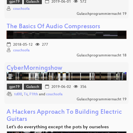
gpn19
Gulasch
2019-06-01
572
couchsofa
Gulaschprogrammiernacht 19
The Basics Of Audio Compressors
2018-05-12
277
couchsofa
Gulaschprogrammiernacht 18
CyberMorningshow
gpn19
Gulasch
2019-06-02
356
td00
,
Tii
,
F1fth
and
couchsofa
Gulaschprogrammiernacht 19
A Hackers Approach To Building Electric
Guitars
Let's do everything except the pots by ourselves