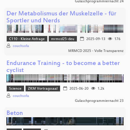
Gulaschprogrammiernacht 24
Der Metabolismus der Muskelzelle - für
Sportler und Nerds
C110 - Kleine Anfrage
mrmcd25-deu
2025-09-13
176
couchsofa
MRMCD 2025 - Volle Transparenz
Endurance Training - to become a better
cyclist
Science
ZKM Vortragssaal
2025-06-20
1.2k
couchsofa
Gulaschprogrammiernacht 23
Beton